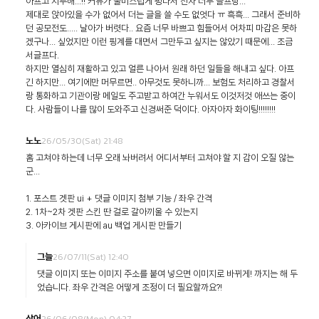
아프고 지루해...!! 커뮤가 불미스럽게 펑나서 진자 너무 슬프당...
제대로 앉아있을 수가 없어서 더는 글을 쓸 수도 없엇다 ㅠ 흑흑... 그래서 준비하
던 공모전도..... 날아가 버렷다.. 요즘 너무 바쁘고 힘들어서 어차피 마감은 못하
겠구나... 싶었지만 이런 핑계를 대면서 그만두고 싶지는 않았기 때문에... 조금
서글프다.
하지만 열심히 재활하고 있고 얼른 나아서 원래 하던 일들을 해내고 싶다. 아프
긴 하지만... 여기에만 머무르면.. 아무것도 못하니까... 보험도 처리하고 경찰서
랑 통화하고 기관이랑 메일도 주고받고 하여간 누워서도 이것저것 애쓰는 중이
다. 사람들이 나를 많이 도와주고 신경써준 덕이다. 아자아자 화이팅!!!!!!!!
26/05/30(Sat) 21:48
노노
홈 고쳐야 하는데 너무 오래 놔버려서 어디서부터 고쳐야 할 지 감이 오질 않는
군...
1. 포스트 겟판 ui + 댓글 이미지 첨부 기능 / 좌우 간격
2. 1차~2차 겟판 스킨 딴 걸로 갈아끼울 수 있는지
3. 아카이브 게시판에 au 백업 게시판 만들기
26/07/11(Sat) 12:40
그늘
댓글 이미지 또는 이미지 주소를 붙여 넣으면 이미지로 바뀌게! 까지는 해 두
었습니다. 좌우 간격은 어떻게 조정이 더 필요할까요?!
26/06/08(Mon) 04:27
상어