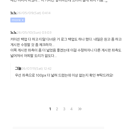
메인 이미지 바꿨다... 이 커미션 좋아하는데 드디어 걸게 되어 기쁨...;;
26/05/09(Sat) 04:14
노노
more
26/05/10(Sun) 03:03
노노
커미션 백업 다 하고 티알 다녀온 거 로그 백업도 하나 했다. 내일은 원고 좀 하고
게시판 수정할 것 좀 체크하자...
이쪽 게시판 좌측이 좀 더 넓었음 좋겠는데 이걸 수정하자니 다른 게시판 좌측도
넓어져서 어찌할 도리가 없도다...
26/07/11(Sat) 12:42
그늘
우선 좌측으로 100px 더 넓혀 드렸는데 이상 없는지 확인 부탁드려요!
keyboard_double_arrow_right
1
2
3
4