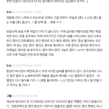
르면 웃음이 나온다(내 지나친 울적함과 대비되는 담담함이 웃겨서...)
26/06/17(Wed) 23:06
노노
재활용 간이 스쿼트가 있는데 방 안에서 그걸 하면서 '하늘은 (훅!) 스스로 (훅!) 돕
는 자를 (훅!) 돕는다...!' 를 반복 중.... 흑흑 ㅠㅠ
보험사에 보낼 서류 작업이 거의 다 끝나간다. 이제 실비랑 여행자보험 쪽만 해결
하면 된다. 하필 호주에서 차에 치여가지곤 이런샹!! 법률 사무소에서 보낸 서류도
죄다 영어고 전화통화도 죄다 영어로 하고 병원 예약도 영어. 증상 물어보는 것도
영어. 약 찾는 것도 영어. 항의도 영어로 해야하고. 서류 문의도 영어로 해야 하고.
이메일도 영어로 보내야 하고. 영어 영어 영어 그놈의 영어 ㅅㅂ!!!!!! 쳇지피티 없었
으면 서류 작업은 진짜 존내 헤맸을 거임..
26/06/17(Wed) 23:08
노노
동생이 떠나면서 벽면에 존나 크게 사카콘 날짜를 붙여주고 갔다. 콘서트에서 3시
간 동안 춤추고 노래부르려면 재활을 열심히 해야함. 나는 절망하지 않겠어... 내
열정도 다시 돌아올 거야...!! (제발 돌아와줘~~) 난 맛있는 커피도 존나 잘 만들거
고 작가도 될 거야..!!
26/07/11(Sat) 12:40
그늘
세상에 생각보다 큰 사고였네요 오마이갓 10년치의 불운 액땜한 거라고 말씀드리
기.. 전화위복으로 영어 향상의 기회이지 않을까요 (물론 저라도 영어 못해도 되니