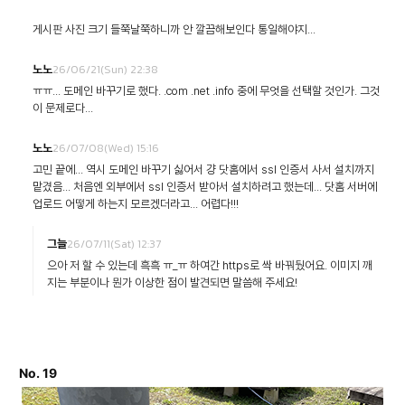
게시판 사진 크기 들쭉날쭉하니까 안 깔끔해보인다 통일해야지...
26/06/21(Sun) 22:38
노노
ㅠㅠ... 도메인 바꾸기로 했다. .com .net .info 중에 무엇을 선택할 것인가. 그것
이 문제로다...
26/07/08(Wed) 15:16
노노
고민 끝에... 역시 도메인 바꾸기 싫어서 걍 닷홈에서 ssl 인증서 사서 설치까지
맡겼음... 처음엔 외부에서 ssl 인증서 받아서 설치하려고 했는데... 닷홈 서버에
업로드 어떻게 하는지 모르겠더라고... 어렵다!!!
26/07/11(Sat) 12:37
그늘
으아 저 할 수 있는데 흑흑 ㅠ_ㅠ 하여간 https로 싹 바꿔뒀어요. 이미지 깨
지는 부분이나 뭔가 이상한 점이 발견되면 말씀해 주세요!
No. 19