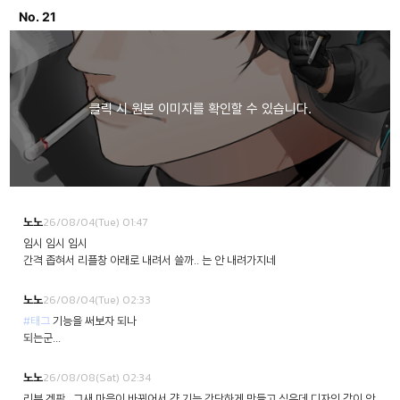
No. 21
26/08/04(Tue) 01:47
노노
임시 임시 임시
간격 좁혀서 리플창 아래로 내려서 쓸까.. 는 안 내려가지네
26/08/04(Tue) 02:33
노노
#태그
기능을 써보자 되나
되는군...
26/08/08(Sat) 02:34
노노
리뷰 겟판.. 그새 마음이 바뀌어서 걍 기능 간단하게 만들고 싶은데 디자인 감이 안