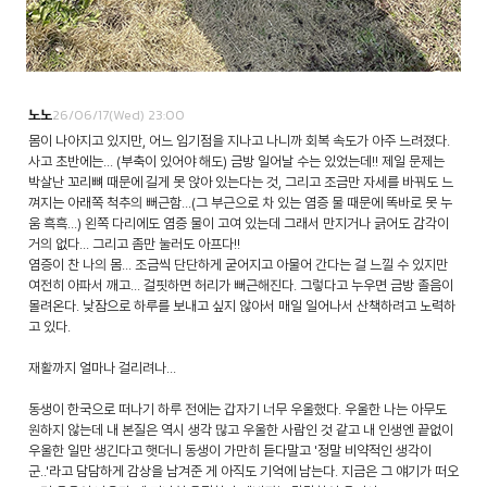
26/06/17(Wed) 23:00
노노
몸이 나아지고 있지만, 어느 임기점을 지나고 나니까 회복 속도가 아주 느려졌다.
사고 초반에는... (부축이 있어야 해도) 금방 일어날 수는 있었는데!! 제일 문제는
박살난 꼬리뼈 때문에 길게 못 앉아 있는다는 것, 그리고 조금만 자세를 바꿔도 느
껴지는 아래쪽 척추의 뻐근함...(그 부근으로 차 있는 염증 물 때문에 똑바로 못 누
움 흑흑...) 왼쪽 다리에도 염증 물이 고여 있는데 그래서 만지거나 긁어도 감각이
거의 없다... 그리고 좀만 눌러도 아프다!!
염증이 찬 나의 몸... 조금씩 단단하게 굳어지고 아물어 간다는 걸 느낄 수 있지만
여전히 아파서 깨고... 걸핏하면 허리가 뻐근해진다. 그렇다고 누우면 금방 졸음이
몰려온다. 낮잠으로 하루를 보내고 싶지 않아서 매일 일어나서 산책하려고 노력하
고 있다.
재활까지 얼마나 걸리려나...
동생이 한국으로 떠나기 하루 전에는 갑자기 너무 우울했다. 우울한 나는 아무도
원하지 않는데 내 본질은 역시 생각 많고 우울한 사람인 것 같고 내 인생엔 끝없이
우울한 일만 생긴다고 햇더니 동생이 가만히 듣다말고 '정말 비약적인 생각이
군..'라고 담담하게 감상을 남겨준 게 아직도 기억에 남는다. 지금은 그 얘기가 떠오