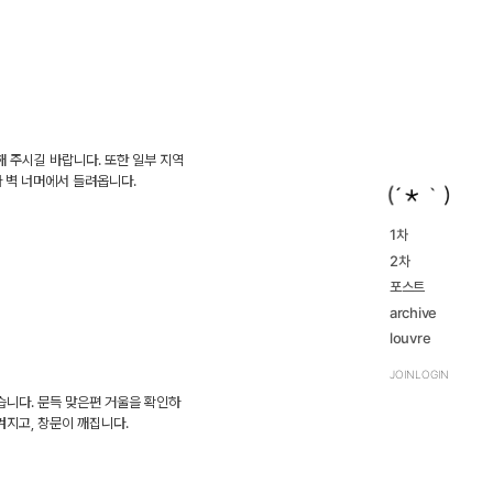
 주시길 바랍니다. 또한 일부 지역
가 벽 너머에서 들려옵니다.
1차
2016...
2차
navigate_next
2023...
navigate_next
2016...
포스트
navigate_next
2023...
navigate_next
archive
review
louvre
navigate_next
TRPG
navigate_next
JOIN
LOGIN
습니다. 문득 맞은편 거울을 확인하
겨지고, 창문이 깨집니다.