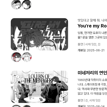
맛있다고 말해 줘. 나
You're my Ro
딩동, 한가한 오후의 나른
물? 문을 열면 그곳에 있
출연 | 시마 잇신, 신
개봉일: 2025-06-21
미네저리의 연
1960년대 악취미의 소
니다. 스케이트장과 극장
다. 역사와 무관한 방문객
앓고 있다. 이 마음을 당
출연 | 신, 시마 잇신
개봉일: 2025-06-14