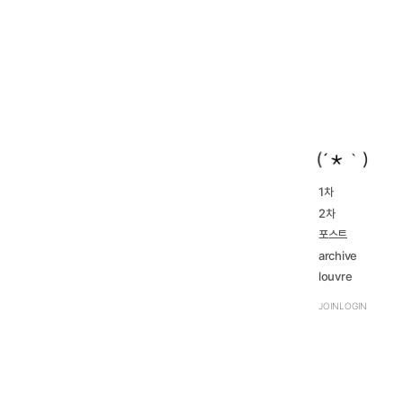
1차
2016...
2차
navigate_next
2023...
navigate_next
2016...
포스트
navigate_next
2023...
navigate_next
archive
review
louvre
navigate_next
TRPG
navigate_next
JOIN
LOGIN