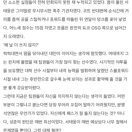
던 소소한 실점들이 전혀 만회되지 못한 채 누적되고 있었다. 몸이 풀린 서
태웅은 그야말로 무시무시한 폭주 기관차였다. 코트 반대편에 순식간에 거
리를 좁혀 공을 스틸하거나 포워드를 따돌린 뒤 연달아 덩크를 꽂아 넣었
다. 어느새 점수는 15점 차였고 흐름은 완전히 됴코 OSG 쪽으로 넘어간
지 오래였다.
‘왜 날 더 쓰지 않지?’
헉헉대면서 땀을 닦아내던 대만이 이어지는 생각에 멈칫했다. 여태까지 그
는 핀치에 몰렸을 때 팀원들이 가장 많이 찾는 선수였다. 사기적인 야투율
을 보유했던 대학 선수 시절부터 내곽 능력을 발휘하며 달렸던 스몰포워드
시절 내내 그는 후반전으로 갈수록 눈에 보이는 성과로 활약해 줄 것을 기
분 좋게 강요받아왔다.
그런데 지금은 팀원들이 자신을 의지하지 않는다는 생각이 들었다. 어떤
부분이 그렇냐고 묻는다면 당장 무어라 꼬집어 말하기 어려웠지만, 분명
석연찮은 무언가가 있었다. 자신에게 패스가 잘 돌지 않는다는 것? 아니
다, 성준의 판단은 매번 최선이었다. 서태웅이 매번 예상보다 너무 잘해서
문제였을 뿐이다. 그럼 대체 뭘까?