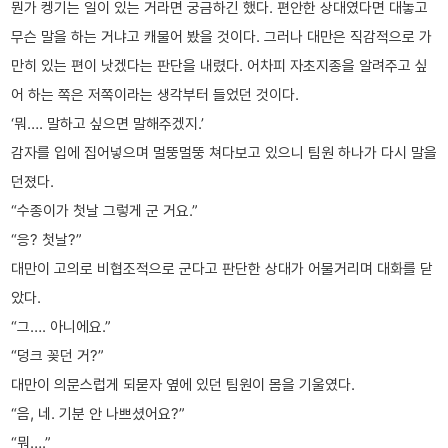
뭔가 켕기는 일이 있는 거라면 궁금하긴 했다. 편안한 상대였다면 대놓고
무슨 말을 하는 거냐고 캐물어 봤을 것이다. 그러나 대만은 직감적으로 가
만히 있는 편이 낫겠다는 판단을 내렸다. 어차피 자초지종을 알려주고 싶
어 하는 쪽은 저쪽이라는 생각부터 들었던 것이다.
‘뭐…. 말하고 싶으면 말해주겠지.’
감자를 입에 집어넣으며 멀뚱멀뚱 쳐다보고 있으니 팀원 하나가 다시 말을
던졌다.
“수종이가 첫날 그렇게 군 거요.”
“응? 첫날?”
대만이 고의로 비협조적으로 군다고 판단한 상대가 어물거리며 대화를 닫
았다.
“그…. 아니에요.”
“덩크 꽂던 거?”
대만이 의문스럽게 되묻자 옆에 있던 팀원이 몸을 기울였다.
“음, 네. 기분 안 나쁘셨어요?”
“뭐….”