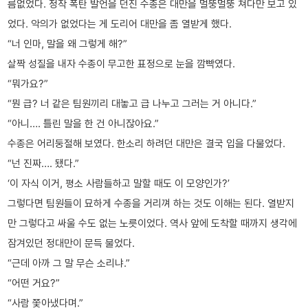
름없었다. 정작 폭탄 발언을 던진 수종은 대만을 멀뚱멀뚱 쳐다만 보고 있
었다. 악의가 없었다는 게 도리어 대만을 좀 열받게 했다.
“너 인마, 말을 왜 그렇게 해?”
살짝 성질을 내자 수종이 무고한 표정으로 눈을 깜빡였다.
“뭐가요?”
“뭔 급? 너 같은 팀원끼리 대놓고 급 나누고 그러는 거 아니다.”
“아니…. 틀린 말을 한 건 아니잖아요.”
수종은 어리둥절해 보였다. 한소리 하려던 대만은 결국 입을 다물었다.
“넌 진짜…. 됐다.”
‘이 자식 이거, 평소 사람들하고 말할 때도 이 모양인가?’
그렇다면 팀원들이 묘하게 수종을 거리껴 하는 것도 이해는 된다. 열받지
만 그렇다고 싸울 수도 없는 노릇이었다. 역사 앞에 도착할 때까지 생각에
잠겨있던 정대만이 문득 물었다.
“근데 아까 그 말 무슨 소리냐.”
“어떤 거요?”
“사람 쫓아냈다며.”