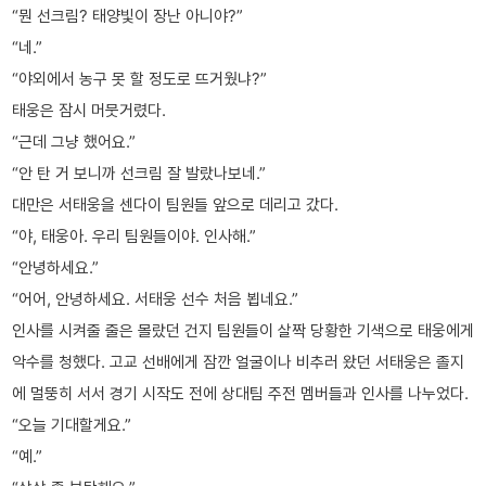
“뭔 선크림? 태양빛이 장난 아니야?”
“네.”
“야외에서 농구 못 할 정도로 뜨거웠냐?”
태웅은 잠시 머뭇거렸다.
“근데 그냥 했어요.”
“안 탄 거 보니까 선크림 잘 발랐나보네.”
대만은 서태웅을 센다이 팀원들 앞으로 데리고 갔다.
“야, 태웅아. 우리 팀원들이야. 인사해.”
“안녕하세요.”
“어어, 안녕하세요. 서태웅 선수 처음 뵙네요.”
인사를 시켜줄 줄은 몰랐던 건지 팀원들이 살짝 당황한 기색으로 태웅에게
악수를 청했다. 고교 선배에게 잠깐 얼굴이나 비추러 왔던 서태웅은 졸지
에 멀뚱히 서서 경기 시작도 전에 상대팀 주전 멤버들과 인사를 나누었다.
“오늘 기대할게요.”
“예.”