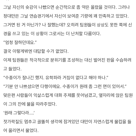
그날 자신의 슛감이 나빴으면 순간적으로 좀 약은 올랐을 것이다. 그러나
정대만은 그날 연습경기에서 자신이 보여준 기량에 꽤 만족하고 있었다.
그거면 된 거 아닌가? 나 잘했는데? 오히려 팀원들이 상상도 못한 쪽에 신
경을 쓰고 있는 이 상황이 그로서는 더 난처할 다름이다.
“엄청 잘하던데요.”
결국 이렇게밖엔 대답할 수가 없었다.
이제 팀원들은 적극적으로 분위기를 조성하는 대신 벌어진 판을 수습하려
고 들었다.
“수종이가 잘나긴 했지. 유학파라 거침이 없다고 해야 하나.”
“기분 안 나쁘셨으면 다행이에요. 수종이가 원래 좀 그런 면이 있어서.”
맞은편 사람들이 익살스럽게 대화 주제를 웃어넘겼고, 옆자리에 앉은 팀원
이 그의 잔에 물을 따라주었다.
‘원래 그렇다라….’
젓가락질도 멈추고 골똘히 생각에 잠겨있던 대만이 자연스럽게 물컵을 들
어 올리면서 물었다.