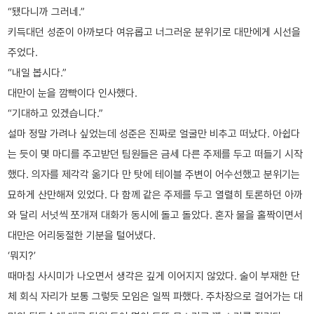
“됐다니까 그러네.”
키득대던 성준이 아까보다 여유롭고 너그러운 분위기로 대만에게 시선을
주었다.
“내일 봅시다.”
대만이 눈을 깜빡이다 인사했다.
“기대하고 있겠습니다.”
설마 정말 가려나 싶었는데 성준은 진짜로 얼굴만 비추고 떠났다. 아쉽다
는 듯이 몇 마디를 주고받던 팀원들은 금세 다른 주제를 두고 떠들기 시작
했다. 의자를 제각각 옮기다 만 탓에 테이블 주변이 어수선했고 분위기는
묘하게 산만해져 있었다. 다 함께 같은 주제를 두고 열렬히 토론하던 아까
와 달리 서넛씩 쪼개져 대화가 동시에 돌고 돌았다. 혼자 물을 홀짝이면서
대만은 어리둥절한 기분을 털어냈다.
‘뭐지?’
때마침 사시미가 나오면서 생각은 깊게 이어지지 않았다. 술이 부재한 단
체 회식 자리가 보통 그렇듯 모임은 일찍 파했다. 주차장으로 걸어가는 대