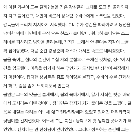
왜 이런 기분이 드는 걸까? 볼을 잡은 강성준이 그대로 도쿄 팀 골라인까
지 치고 들어왔고, 대만이 빠르게 상대팀 수비수에게 스크린을 걸었다.
감독들이 소리쳐 지시하기 시작했다. 수비수가 성준을 따라가려고 동선을
낭비한 덕에 대만에게 곧장 오픈 찬스가 들어왔다. 황급히 돌아오는 스크
리너를 피하려고 방향을 돌리는데, 갑자기 그래선 안 된다는 직감이 그를
확 잡아당겼다. 다음 순간 강성준의 패스가 매서운 속도로 내리꽂혔다.
몸을 숙이는 찰나의 순간이 수십 개의 분침으로 쪼개진 것처럼, 생각이 시
간을 압도했다. 마음을 켕기게 하는 무언가가 도사릴 땐 생각이 복잡해지
기 마련이다. 잡다한 상념들은 점프 타이밍을 붙잡고, 수비의 수를 간과하
게 하고, 림을 좁게 느껴지도록 만든다.
불안은 코트의 맞물린 틈새에서, 림의 꼭대기에서, 닳기 시작한 밧슈 바닥
에서 도사리는 어떤 것이다. 정대만은 갑자기 키가 줄어든 것을 느꼈다. 걸
음을 내딛는 다리는 어느새 얇고 말랑말랑해져 있었고 길어진 머리카락이
뒷덜미를 간지럽혔다. 어느새 그는 북산고등학교에 갓 입학한 풋내기가 돼
있었다. 벤치에는 안 선생님이 앉아있었다. 그러나 점프하는 순간에 그는