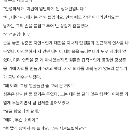
게 손을 내밀었다.
“안녕하세요. 이번에 입단하게 된 정대만입니다.”
“아, 대만 씨. 얘기는 전해 들었어요. 연습 때도 장난 아니라면서요?”
남자는 그의 손을 붙잡고 두어 번 싱겁게 흔들었다.
“강성준입니다.”
손을 놓은 성준은 자연스럽게 대만을 지나쳐 팀원들과 친근하게 인사를 나
누었다. 어정쩡하게 서 있던 대만이 테이블을 둘러보다가 도로 자리에 앉
았다. 미리 연락을 준 게 아니었는지 팀원들은 갑작스럽게 등장한 강성준
을 위해 자리를 만들어주려고 했다. 서로 의자를 바짝 당겨 앉느라 분위기
가 금방 어수선해졌다.
“왜 이래. 그냥 얼굴들만 좀 보러 온 거야.”
성준은 난처한 듯 즐거운 투였다. 그는 테이블 끝에 앉은 팀원의 어깨를 가
볍게 두들기면서 팀 전체를 훑어보았다.
“얼굴 봤으니까 갈게.”
“에이, 무슨 소리야.”
“형 빨리 앉아서 좀 들어요. 우동 시켜드릴까요?”