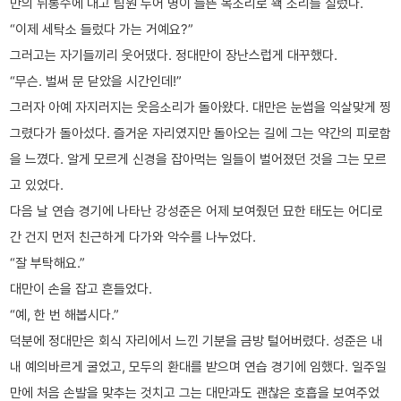
만의 뒤통수에 대고 팀원 두어 명이 들뜬 목소리로 꽥 소리를 질렀다.
“이제 세탁소 들렀다 가는 거예요?”
그러고는 자기들끼리 웃어댔다. 정대만이 장난스럽게 대꾸했다.
“무슨. 벌써 문 닫았을 시간인데!”
그러자 아예 자지러지는 웃음소리가 돌아왔다. 대만은 눈썹을 익살맞게 찡
그렸다가 돌아섰다. 즐거운 자리였지만 돌아오는 길에 그는 약간의 피로함
을 느꼈다. 알게 모르게 신경을 잡아먹는 일들이 벌어졌던 것을 그는 모르
고 있었다.
다음 날 연습 경기에 나타난 강성준은 어제 보여줬던 묘한 태도는 어디로
간 건지 먼저 친근하게 다가와 악수를 나누었다.
“잘 부탁해요.”
대만이 손을 잡고 흔들었다.
“예, 한 번 해봅시다.”
덕분에 정대만은 회식 자리에서 느낀 기분을 금방 털어버렸다. 성준은 내
내 예의바르게 굴었고, 모두의 환대를 받으며 연습 경기에 임했다. 일주일
만에 처음 손발을 맞추는 것치고 그는 대만과도 괜찮은 호흡을 보여주었