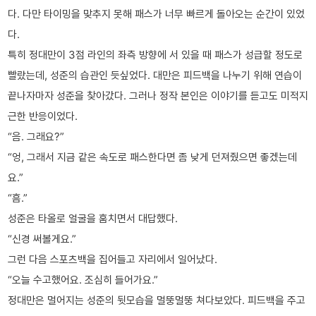
다. 다만 타이밍을 맞추지 못해 패스가 너무 빠르게 돌아오는 순간이 있었
다.
특히 정대만이 3점 라인의 좌측 방향에 서 있을 때 패스가 성급할 정도로
빨랐는데, 성준의 습관인 듯싶었다. 대만은 피드백을 나누기 위해 연습이
끝나자마자 성준을 찾아갔다. 그러나 정작 본인은 이야기를 듣고도 미적지
근한 반응이었다.
“음. 그래요?”
“엉, 그래서 지금 같은 속도로 패스한다면 좀 낮게 던져줬으면 좋겠는데
요.”
“흠.”
성준은 타올로 얼굴을 훔치면서 대답했다.
“신경 써볼게요.”
그런 다음 스포츠백을 집어들고 자리에서 일어났다.
“오늘 수고했어요. 조심히 들어가요.”
정대만은 멀어지는 성준의 뒷모습을 멀뚱멀뚱 쳐다보았다. 피드백을 주고