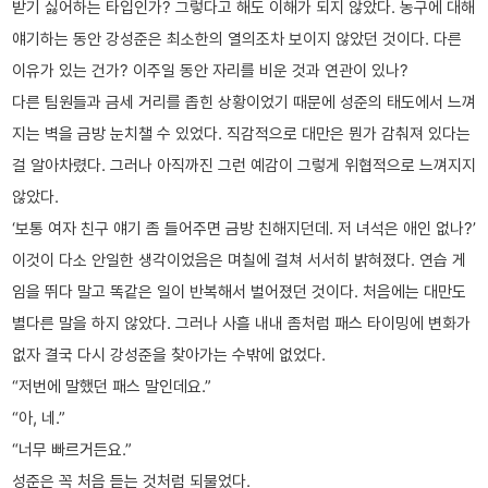
받기 싫어하는 타입인가? 그렇다고 해도 이해가 되지 않았다. 농구에 대해
얘기하는 동안 강성준은 최소한의 열의조차 보이지 않았던 것이다. 다른
이유가 있는 건가? 이주일 동안 자리를 비운 것과 연관이 있나?
다른 팀원들과 금세 거리를 좁힌 상황이었기 때문에 성준의 태도에서 느껴
지는 벽을 금방 눈치챌 수 있었다. 직감적으로 대만은 뭔가 감춰져 있다는
걸 알아차렸다. 그러나 아직까진 그런 예감이 그렇게 위협적으로 느껴지지
않았다.
‘보통 여자 친구 얘기 좀 들어주면 금방 친해지던데. 저 녀석은 애인 없나?’
이것이 다소 안일한 생각이었음은 며칠에 걸쳐 서서히 밝혀졌다. 연습 게
임을 뛰다 말고 똑같은 일이 반복해서 벌어졌던 것이다. 처음에는 대만도
별다른 말을 하지 않았다. 그러나 사흘 내내 좀처럼 패스 타이밍에 변화가
없자 결국 다시 강성준을 찾아가는 수밖에 없었다.
“저번에 말했던 패스 말인데요.”
“아, 네.”
“너무 빠르거든요.”
성준은 꼭 처음 듣는 것처럼 되물었다.