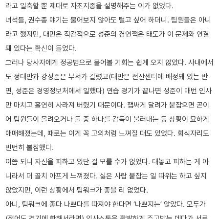
라고 일축할 뿐 제대로 자초지종을 설명해주는 이가 없었다.
녀석들, 권수종 얘기는 물어보지 않아도 털고 싶어 하더니. 팀원들은 아니
라고 했지만, 대만은 직감적으로 성준의 겸연쩍은 태도가 이 문제와 연결
돼 있다는 확신이 들었다.
그러나 당사자에게 정공법으로 물어볼 기회는 쉽게 오지 않았다. 사내에서
도 정대만과 강성준은 부서가 갈렸고(대만은 전산센터에 배정돼 있는 반
면, 성준은 경영정보처에서 일했다) 연습 경기가 끝나면 성준이 매번 인사
만 마치고 홀연히 사라져 버렸기 때문이다. 잽싸게 달려가 붙잡으면 곧이
어 팀원들이 몰려오거나 둘 중 하나를 감독이 불러내는 등 상황이 묘하게
애매해졌는데, 때로는 이게 꼭 고의처럼 느껴질 때도 있었다. 회식자리도
빈번히 불참했다.
이쯤 되니 자신을 피하고 있단 걸 모를 수가 없었다. 대놓고 피하는 게 아
니라서 더 골치 아프게 느껴졌다. 싫은 사람 붙잡는 일 따위는 하고 싶지
않았지만, 이런 상황에서 팀워크가 좋을 리 없었다.
아니, 팀워크에 좋다 나쁘다를 따져야 한다면 ‘나쁘지는’ 않았다. 모두가
(적어도 경기에 한해서라면) 의사소통을 활발하게 주고받는 데다가 서로