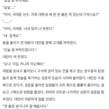
“살살 좀 부탁해요.”
“살살….”
“이야, 서태웅 선수. 저희 대학생 때 한 번 붙은 적 있는데 기억나요?”
“…….”
“야야, 서태웅. 너네 팀이 너 부른다.”
“네. 갈게요.”
몸을 돌리기 전 태웅이 대만을 향해 고개를 까딱였다.
“오늘 잘 부탁드립니다.”
대만이 씩 웃었다.
“오냐. 이길 거니까 각오해라.”
태웅을 보내고 돌아오니 구석에 앉아 밧슈 끈을 묶고 있는 권수종과 팀원
들과 함께 전술을 복기하는 성준의 모습이 시야에 들어왔다. 대만은 수종
쪽으로 걷다가, 성준을 둘러싼 팀원들이 코트 쪽으로 뿔뿔이 흩어지는 걸
보고 그쪽으로 방향을 틀었다. 뒤따라 코트로 나가려던 성준이 걸음을 멈
추었다. 대만이 차분하게 말을 건넸다.
“첫 출장 경기니까 잘 해봅시다.”