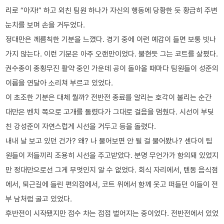
리로 “아자!” 하고 외친 팀원 하나가 자신의 행동에 당황한 듯 황급히 주변
눈치를 보며 손을 거두었다.
정대만은 께름칙한 기분을 느꼈다. 경기 중에 이런 예감이 들면 보통 빗나
가지 않는다. 이런 기분은 아주 오랜만이었다. 불현듯 그는 코트를 살폈다.
권수종이 종횡무진 활약 중인 가운데 공이 돌아올 때마다 팀원들이 성준의
이름을 연달아 소리쳐 부르고 있었다.
이 초조한 기분은 대체 뭘까? 전반전 종료를 알리는 호각이 불리는 순간
대만은 벤치 쪽으로 고개를 돌렸다가 그대로 걸음을 멈췄다. 시선이 부딪
친 강성준이 자연스럽게 시선을 거두고 등을 돌렸다.
내내 날 보고 있던 건가? 왜? 나 물어보면 안 될 걸 물어봤나? 센다이 팀
원들이 저들끼리 조용히 시선을 주고받았다. 분명 무언가가 함의돼 있었지
만 정대만으로선 그게 무엇인지 알 수 없었다. 회식 자리에서, 텐동 음식점
에서, 퇴근길에 들린 편의점에서, 코트 위에서 함께 웃고 떠들던 이들이 전
부 남처럼 굴고 있었다.
후반전이 시작됐지만 점수 차는 점점 벌어지는 중이었다. 전반전에서 있었