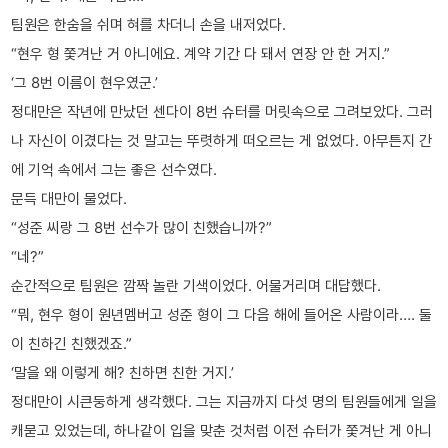
팀원은 한숨을 쉬며 혀를 차더니 손을 내저었다.
“현우 형 쫓겨난 거 아니에요. 계약 기간 다 돼서 연장 안 한 거지.”
‘그 8번 이름이 현우였군.’
정대만은 작년에 만났던 센다이 8번 슈터를 머릿속으로 그려보았다. 그러
나 자신이 이겼다는 것 말고는 뚜렷하게 떠오르는 게 없었다. 아무튼지 간
에 기억 속에서 그는 좋은 선수였다.
문득 대만이 물었다.
“성준 씨랑 그 8번 선수가 많이 친했습니까?”
“네?”
순간적으로 팀원은 깜짝 놀란 기색이었다. 어물거리며 대답했다.
“뭐, 현우 형이 원년멤버고 성준 형이 그 다음 해에 들어온 사람이라…. 둘
이 친하긴 친했겠죠.”
‘말을 왜 이렇게 해? 친하면 친한 거지.’
정대만이 시큰둥하게 생각했다. 그는 지금까지 다섯 명의 팀원들에게 일을
캐묻고 있었는데, 하나같이 입을 맞춘 것처럼 이전 슈터가 쫓겨난 게 아니