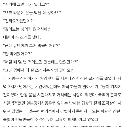
“거기에 그런 데가 있다고?”
“요크 타운에 은근 먹을 데 많아요.”
“진짜요? 없던데?”
“찾아보는 성의가 없으시네.”
대만이 끙 소리를 냈다.
“근데 규탄야끼 그거 먹을만해요?”
“안 먹어봤어요?”
“어릴 때 몇 번 먹어보긴 했는데… 맛있던가?”
“그냥 입에서 더 잘 쪼개지는 안심 같아요.”
두 사람은 신덴히가시 해양 센터를 빠져나와 한산한 길거리를 걸었다. 저
녁 7시가 넘어가는 시간이었는데도 아직 하늘이 밝아서 가로등이 켜지기
전이었다. 한창 붐빌 시간대치고 거리에는 사람이 적었다. 국유화 문제로
시끌벅적했던 일본장기신용은행 앞에는 난해한 형상의 철제 조각상이 세
워져 있었는데, 맞은편 편의점에서 강렬하게 뿜어져 나오는 파란색 간판
불빛이 반들반들한 조각상 위에 고요히 퍼져나가고 있었다.