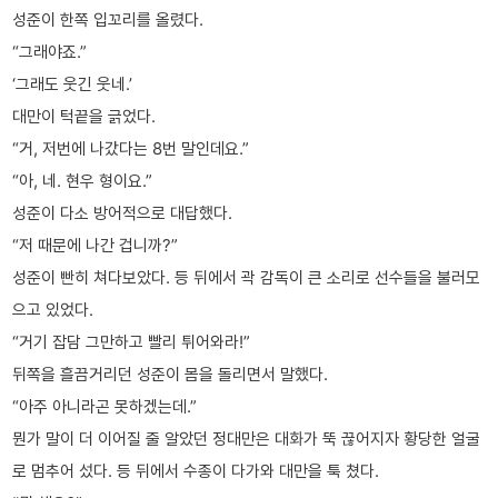
성준이 한쪽 입꼬리를 올렸다.
“그래야죠.”
‘그래도 웃긴 웃네.’
대만이 턱끝을 긁었다.
“거, 저번에 나갔다는 8번 말인데요.”
“아, 네. 현우 형이요.”
성준이 다소 방어적으로 대답했다.
“저 때문에 나간 겁니까?”
성준이 빤히 쳐다보았다. 등 뒤에서 곽 감독이 큰 소리로 선수들을 불러모
으고 있었다.
“거기 잡담 그만하고 빨리 튀어와라!”
뒤쪽을 흘끔거리던 성준이 몸을 돌리면서 말했다.
“아주 아니라곤 못하겠는데.”
뭔가 말이 더 이어질 줄 알았던 정대만은 대화가 뚝 끊어지자 황당한 얼굴
로 멈추어 섰다. 등 뒤에서 수종이 다가와 대만을 툭 쳤다.