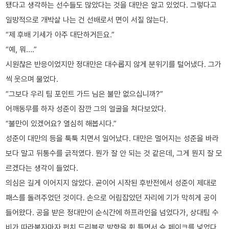
됐다고 생각하는 선수들도 많았다는 것을 대만은 알고 있었다. 그렇다고
일방적으로 개박살 나는 건 선배로서 면이 서질 않는다.
“제 후배 기세가 아주 대단하거든요.”
“예, 뭐….”
시원찮은 반응이었지만 정대만은 대수롭지 않게 분위기를 털어냈다. 그가
씩 웃으며 물었다.
“그보다 우리 팀 포인트 가드 님은 불만 없으십니까?”
어깨동무를 하자 성준이 잠깐 그의 얼굴을 쳐다보았다.
“불만이 있겠어요? 열심히 해봅시다.”
성준이 대만의 등을 툭툭 치면서 일어났다. 대만은 멀어지는 성준을 바라
보다 말고 뒤통수를 긁적였다. 뭔가 잘 안 되는 것 같은데, 그게 뭔지 잘 모
르겠다는 생각이 들었다.
의심은 길게 이어지지 않았다. 곧이어 시작된 후반전에서 성준이 제대로
패스를 돌려주었던 것이다. 손으로 어림잡았던 자리에 기가 막히게 공이
들어왔다. 공을 받은 정대만이 순식간에 하프라인을 넘었다가, 상대팀 수
비가 따라붙자마자 펀치 드리블로 방향을 휙 틀면서 슛 페이크를 넣었다.