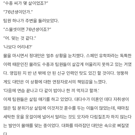
“수종 씨가 몇 살이었죠?”
“76년생이던가.”
팀원 하나가 주변을 둘러보았다.
“스물셋이면 76년생이죠?”
“어. 맞는 것 같다.”
‘나보다 어리네?’
물을 마시면서 정대만은 얼추 상황을 눈치챘다. 스페인 유학파라는 독특한
이력 때문인진 몰라도 수종과 팀원들이 살갑게 어울리지 못하고 있는 거였
다. 영입된 지 반 년 밖에 안 된 신규 인력인 탓도 있긴 할 것이다. 엉뚱하
게도 대만은 이 상황에 대한 연장자로서의 책임감을 느꼈다.
‘다음에 연습 끝나고 다 같이 밥이나 한 끼 먹자고 할까.’
이제 팀원들은 살림 얘기를 하고 있었다. 대다수가 미혼인 데다 자취생이
많은 팀 분위기상 살림에 이것저것 훈수를 두는 이들이 많았는데, 때마침
세탁한 옷을 옷걸이에 널어서 말리는 것도 모자라 다림질조차 하지 않는다
는 발언이 몰매를 맞는 중이었다. 대화를 따라잡던 대만은 속으로 삐질댔
다.