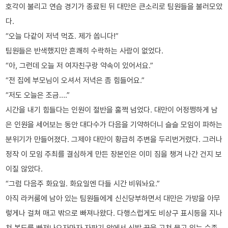
호각이 불리고 연습 경기가 종료된 뒤 대만은 큰소리로 팀원들을 불러모았
다.
“오늘 다같이 저녁 먹죠. 제가 쏩니다!”
팀원들은 반색했지만 흔쾌히 수락하는 사람이 없었다.
“아, 그런데 오늘 저 여자친구랑 약속이 있어서요.”
“전 집에 부모님이 오셔서 저녁은 좀 힘들어요.”
“저도 오늘은 조금….”
시간을 내기 힘들다는 인원이 절반을 훌쩍 넘었다. 대만이 어정쩡하게 남
은 인원을 세어보는 동안 대다수가 다음을 기약하더니 슬슬 모임이 파하는
분위기가 만들어졌다. 그제야 대만이 황급히 주변을 두리번거렸다. 그러나
정작 이 모임 주최를 결심하게 만든 장본인은 이미 짐을 챙겨 나간 건지 보
이질 않았다.
“그럼 다음주 화요일. 화요일엔 다들 시간 비워놔요.”
아직 라커룸에 남아 있는 팀원들에게 신신당부하면서 대만은 가방을 아무
렇게나 걸쳐 매고 밖으로 빠져나왔다. 다행스럽게도 비상구 표시등을 지나
쳐 복도를 빠져나오자마자 자판기 앞에서 신발 끈을 고쳐 묶고 있는 수종