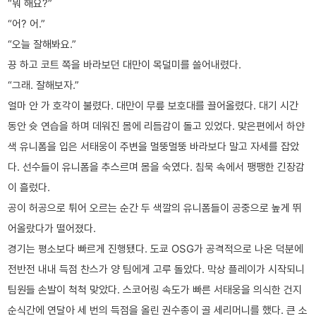
“뭐 해요?”
“어? 어.”
“오늘 잘해봐요.”
끙 하고 코트 쪽을 바라보던 대만이 목덜미를 쓸어내렸다.
“그래. 잘해보자.”
얼마 안 가 호각이 불렸다. 대만이 무릎 보호대를 끌어올렸다. 대기 시간
동안 슛 연습을 하며 데워진 몸에 리듬감이 돌고 있었다. 맞은편에서 하얀
색 유니폼을 입은 서태웅이 주변을 멀뚱멀뚱 바라보다 말고 자세를 잡았
다. 선수들이 유니폼을 추스르며 몸을 숙였다. 침묵 속에서 팽팽한 긴장감
이 흘렀다.
공이 허공으로 튀어 오르는 순간 두 색깔의 유니폼들이 공중으로 높게 뛰
어올랐다가 떨어졌다.
경기는 평소보다 빠르게 진행됐다. 도쿄 OSG가 공격적으로 나온 덕분에
전반전 내내 득점 찬스가 양 팀에게 고루 돌았다. 막상 플레이가 시작되니
팀원들 손발이 척척 맞았다. 스코어링 속도가 빠른 서태웅을 의식한 건지
순식간에 연달아 세 번의 득점을 올린 권수종이 골 세리머니를 했다. 큰 소