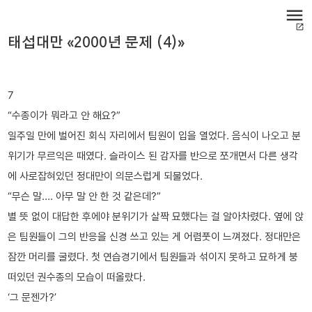
menu
open_in_new
태섭대만 «2000년 문제 (4)»
7
“수종이가 뭐라고 안 해요?”
일주일 만에 벌어진 회식 자리에서 팀원이 입을 열었다. 음식이 나오고 분
위기가 무르익은 때였다. 슬라이스 된 감자를 반으로 쪼개면서 다른 생각
에 사로잡혀있던 정대만이 의문스럽게 되물었다.
“무슨 말…. 아무 말 안 한 것 같은데?”
별 뜻 없이 대답한 후에야 분위기가 살짝 묘했다는 걸 알아차렸다. 옆에 앉
은 팀원들이 그의 반응을 신경 쓰고 있는 게 어렴풋이 느껴졌다. 정대만은
잠깐 머리를 굴렸다. 첫 연습경기에서 팀원들과 섞이지 못하고 묘하게 붕
떠있던 권수종의 모습이 떠올랐다.
‘그 문젠가?’