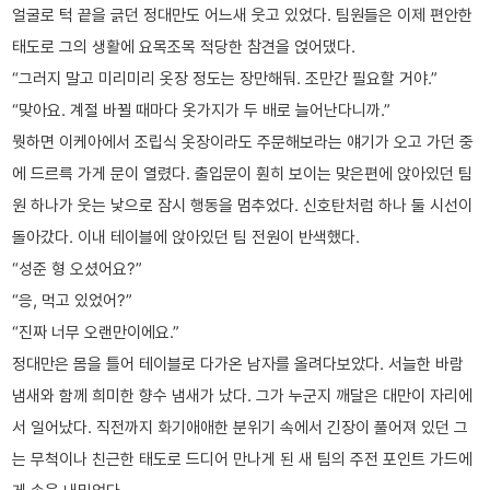
얼굴로 턱 끝을 긁던 정대만도 어느새 웃고 있었다. 팀원들은 이제 편안한
태도로 그의 생활에 요목조목 적당한 참견을 얹어댔다.
“그러지 말고 미리미리 옷장 정도는 장만해둬. 조만간 필요할 거야.”
“맞아요. 계절 바뀔 때마다 옷가지가 두 배로 늘어난다니까.”
뭣하면 이케아에서 조립식 옷장이라도 주문해보라는 얘기가 오고 가던 중
에 드르륵 가게 문이 열렸다. 출입문이 훤히 보이는 맞은편에 앉아있던 팀
원 하나가 웃는 낯으로 잠시 행동을 멈추었다. 신호탄처럼 하나 둘 시선이
돌아갔다. 이내 테이블에 앉아있던 팀 전원이 반색했다.
“성준 형 오셨어요?”
“응, 먹고 있었어?”
“진짜 너무 오랜만이에요.”
정대만은 몸을 틀어 테이블로 다가온 남자를 올려다보았다. 서늘한 바람
냄새와 함께 희미한 향수 냄새가 났다. 그가 누군지 깨달은 대만이 자리에
서 일어났다. 직전까지 화기애애한 분위기 속에서 긴장이 풀어져 있던 그
는 무척이나 친근한 태도로 드디어 만나게 된 새 팀의 주전 포인트 가드에