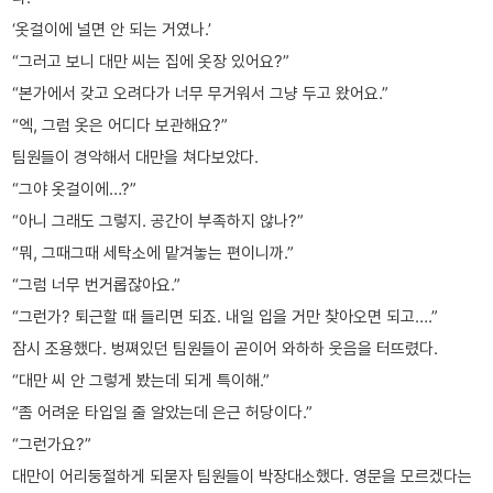
‘옷걸이에 널면 안 되는 거였나.’
“그러고 보니 대만 씨는 집에 옷장 있어요?”
“본가에서 갖고 오려다가 너무 무거워서 그냥 두고 왔어요.”
“엑, 그럼 옷은 어디다 보관해요?”
팀원들이 경악해서 대만을 쳐다보았다.
“그야 옷걸이에…?”
“아니 그래도 그렇지. 공간이 부족하지 않나?”
“뭐, 그때그때 세탁소에 맡겨놓는 편이니까.”
“그럼 너무 번거롭잖아요.”
“그런가? 퇴근할 때 들리면 되죠. 내일 입을 거만 찾아오면 되고….”
잠시 조용했다. 벙쪄있던 팀원들이 곧이어 와하하 웃음을 터뜨렸다.
“대만 씨 안 그렇게 봤는데 되게 특이해.”
“좀 어려운 타입일 줄 알았는데 은근 허당이다.”
“그런가요?”
대만이 어리둥절하게 되묻자 팀원들이 박장대소했다. 영문을 모르겠다는