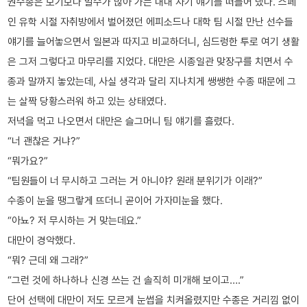
권수종은 보기보다 말수가 많아 가는 내내 자기 얘기를 떠들어 댔다. 스페
인 유학 시절 자취방에서 벌어졌던 에피소드나 대학 팀 시절 만난 선수들
얘기를 늘어놓으면서 일본과 따지고 비교하더니, 심드렁한 투로 여기 생활
은 그저 그렇다고 마무리를 지었다. 대만은 시종일관 맞장구를 치면서 수
종과 말까지 놓았는데, 사실 생각과 달리 지나치게 쌩쌩한 수종 때문에 그
는 살짝 당황스러워 하고 있는 상태였다.
저녁을 먹고 나오면서 대만은 슬그머니 팀 얘기를 흘렸다.
“너 괜찮은 거냐?”
“뭐가요?”
“팀원들이 너 무시하고 그러는 거 아니야? 원래 분위기가 이래?”
수종이 눈을 땡그랗게 뜨더니 곧이어 가자미눈을 했다.
“아뇨? 저 무시하는 거 맞는데요.”
대만이 경악했다.
“뭐? 근데 왜 그래?”
“그런 것에 하나하나 신경 쓰는 건 솔직히 미개해 보이고….”
단어 선택에 대만이 저도 모르게 눈썹을 치켜올렸지만 수종은 거리낌 없이