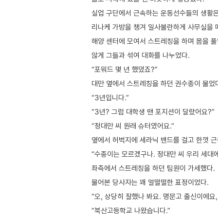
실업 구단에서 근속하는 운동선수들의 생활은 
리나케 가방을 챙겨 일사불란하게 사무실을 
해양 센터에 모여서 스트레칭을 하며 몸을 풀
않게 그들과 섞여 대화를 나누었다.
“포워드 몇 년 했댔죠?”
대만 옆에서 스트레칭을 하던 권수종이 물었다
“3년입니다.”
“3년? 그럼 대학생 땐 포지션이 달랐어요?”
“정대만 씨 원래 슈터였어요.”
옆에서 허벅지에 세라닉 밴드를 걸고 한껏 
“수종이는 모르겠구나. 정대만 씨 우리 세대에
좌측에서 스트레칭을 하던 팀원이 가세했다.
물어본 당사자는 꽤 얼떨떨한 표정이었다.
“오, 상당히 잘했나 봐요. 명문고 출신이에요,
“북산고등학교 나왔습니다.”