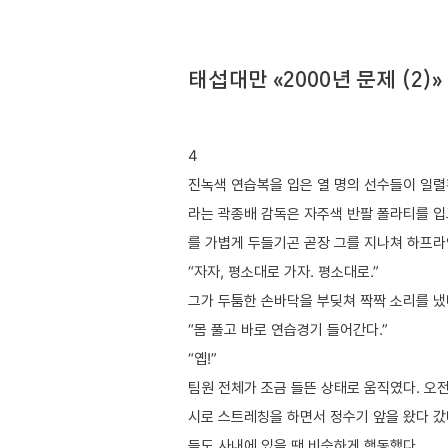
태섭대만 «2000년 문제 (2)»
4
진녹색 연습복을 입은 열 명의 선수들이 일렬횡
라는 곽종배 감독은 자주색 반팔 폴라티를 입
를 가볍게 두들기곤 곧장 그를 지나쳐 하프라
“자자, 평소대로 가자. 평소대로.”
그가 두툼한 손바닥을 부딪쳐 짝짝 소리를 냈
“몸 풀고 바로 연습경기 들어간다.”
“옙!”
팀원 전체가 조금 들뜬 상태로 움직였다. 오
시로 스트레칭을 하면서 정수기 앞을 왔다 갔
들도 사내에 있을 땐 비슷하게 행동했다.