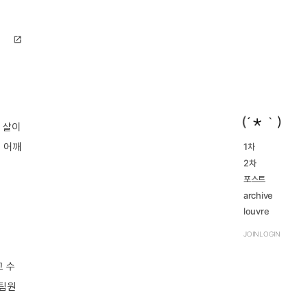
open_in_new
 살이
 어깨
1차
2016...
2차
navigate_next
2023...
navigate_next
2016...
포스트
navigate_next
2023...
navigate_next
archive
review
louvre
navigate_next
TRPG
navigate_next
JOIN
LOGIN
고 수
 팀원