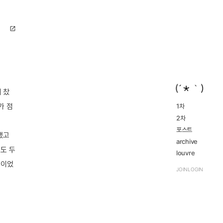
open_in_new
 찼
가 점
1차
2016...
2차
navigate_next
2023...
navigate_next
2016...
포스트
navigate_next
했고
2023...
navigate_next
archive
도 두
review
louvre
navigate_next
TRPG
편이었
navigate_next
JOIN
LOGIN