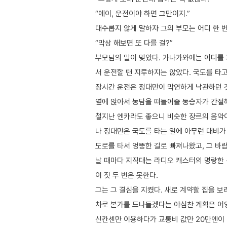
“에이, 운전이야 하면 그만이지.”
대수롭지 않게 말하자 그의 부모는 어디 한 
“막상 해보면 또 다를 걸?”
부모님의 말이 맞았다. 가나가와에는 어디를 
서 운전할 땐 지루하지는 않았다. 국도를 타고
장시간 운전은 정대만이 막연하게 낙관하던 
옆에 앉아서 농담을 떠들어줄 동승자가 간절
철지난 엔카라도 좋으니 비슷한 장르의 음악
나 정대만은 국도를 타는 일에 아무런 대비가
도로를 타서 엉뚱한 길로 빠져나왔고, 그 바람
날 때마다 지직대는 라디오 캐스터의 명랑한
이 짓 두 번은 못한다.
그는 그 결심을 지켰다. 새로 계약할 집을 
차로 본가를 드나들겠다는 야심찬 계획은 어영
신칸센만 이용하다가 교통비 값만 20만엔이 