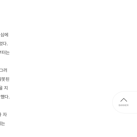
도심에
었다.
부터는
 그러
잘못된
을 지
했다.
BANNER
다 자
에는