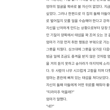
엄마의 얼굴을 똑바로 볼 자신이 없었다. 지
싶었다. 그러나 한편으로 이 집의 둘째 아들
로 벌어질지 모를 일을 수습해야 한다고 강하
자신을 난처하게 만드는 상황으로부터 당장 
인 기질이 양쪽에서 태섭을 꽉 조여 오는 것 
엄마가 가장 먼저 취한 행동은 부엌으로 가는
그릇을 치웠다. 싱크대에 그릇을 담가둔 다음
방금 일에 조금도 충격을 받지 않은 것처럼 
을 거의 듣지 못하고 송아라가 마지막에 소리
다. 두 사람이 너무 시끄럽게 고함을 치며 다
엄마는 혼란에 빠져 있는 태섭을 쳐다보았다.
자신의 둘째 아들에게 어떤 위로를 해줘야 좋
“티라미주 먹을래?”
엄마가 말했다.
“네?”