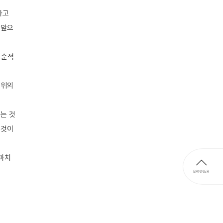
나고
 앞으
모순적
 위의
는 것
 것이
 마치
BANNER