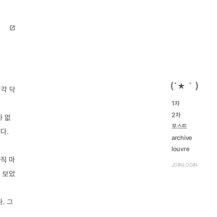
open_in_new
각 닥
1차
2016...
2차
navigate_next
차 없
2023...
navigate_next
2016...
포스트
navigate_next
다.
2023...
navigate_next
archive
review
louvre
navigate_next
TRPG
직 마
navigate_next
JOIN
LOGIN
 보았
. 그