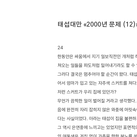
태섭대만 «2000년 문제 (12)
24
한동안은 싸움에서 지기 일보직전인 개처럼 
쳐오는 일들을 파도처럼 밀어내기라도 할 수 
그러다 결국은 멈추어야 할 순간이 왔다. 태
어서 엄마가 입고 있는 자주색 스커트를 쳐다
저런 스커트가 우리 집에 있던가?
무언가 끔찍한 일이 벌어질 거라고 생각했다.
음에 완전히 자리 잡히지 않은 와중에 머릿속
다는 사실이었다. 아라는 태섭이 집을 불편하
그 역시 은연중에 느끼고는 있었지만 표면적으
의 여동생은 거침 없이 가족을 향한 분노를 