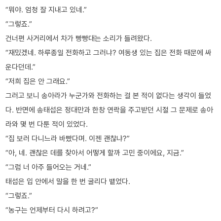
“뭐야. 엄청 잘 지내고 있네.”
“그렇죠.”
건너편 사거리에서 차가 빵빵대는 소리가 들려왔다.
“재밌겠네. 하루종일 전화하고 그러냐? 여동생 있는 집은 전화 때문에 싸
운다던데.”
“저희 집은 안 그래요.”
그러고 보니 송아라가 누군가와 전화하는 걸 본 적이 없다는 생각이 들었
다. 반면에 송태섭은 정대만과 한창 연락을 주고받던 시절 그 문제로 송아
라와 몇 번 다툰 적이 있었다.
“집 보러 다니느라 바빴다며. 이젠 괜찮냐?”
“아, 네. 괜찮은 데를 찾아서 어떻게 할까 고민 중이에요, 지금.”
“그럼 너 아주 들어오는 거네.”
태섭은 입 안에서 말을 한 번 굴리다 뱉었다.
“그렇죠.”
“농구는 언제부터 다시 하려고?”