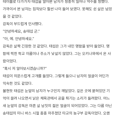
테이블로 다가가자 태섭을 알아본 남자가 정중히 일어나 악수를 청했다.
가까이서 본 남자는 짐작보다 훨씬 나이 들어 보였다. 못해도 쉰 살은 넘었
을 것 같았다.
감독이 부드럽게 인사했다.
“안녕하세요, 송태섭 군.”
“아, 예. 안녕하세요.”
감독은 살짝 긴장한 것 같았다. 태섭은 그가 내민 명함을 받아 들었다. 명
함에 찍힌 학교 이름이나 주소가 낯설지 않았다. 그는 오키나와에서 온 사
람이었다.
“혹시 저 알아보시겠습니까?”
태섭이 의문스럽게 고개를 들었다. 그렇게 들으니 남자의 얼굴이 어딘가
익숙한 것도 같았다.
불현듯 태섭은 눈앞의 남자가 누구인지 깨달았다. 깊은 곳에 묻혀있던 기
억이 끌려 나오면서 낡은 체육관에서 공을 튀기는 소리가 들려왔다. 어느
새 눈앞의 감독은 마흔 살 남짓의 젊은 얼굴이 되어있었다. 그는 다름 아닌
송태섭의 미니 바스 시절 종종 마주쳤던 타교의 농구부 감독이었다. 오랜