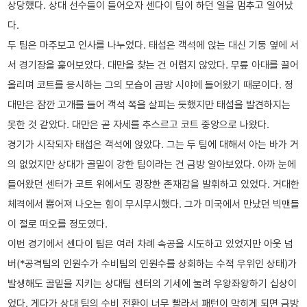
상당했다. 상대 선수들이 들어오자 센다이 팀이 하던 일을 멈추고 일어났
다.
두 팀은 마주보고 인사를 나누었다. 태섭은 객석에 앉는 대신 기둥 옆에 서
서 경기장을 훑어보았다. 대만을 찾는 건 어렵지 않았다. 무릎 아대를 끌어
올리며 코트를 응시하는 그의 모습이 금방 시야에 들어왔기 때문이다. 정
대만은 잠깐 고개를 들어 객석 쪽을 살피는 듯했지만 태섭을 발견하지는
못한 것 같았다. 대만은 곧 자세를 추스르고 코트 중앙으로 나왔다.
경기가 시작되자 태섭은 객석에 앉았다. 그는 두 팀에 대해서 아는 바가 거
의 없었지만 상대가 골밑이 강한 팀이라는 건 금방 알아보았다. 아까 눈에
들어왔던 센터가 코트 위에서도 굉장한 존재감을 발휘하고 있었다. 거대한
체격에서 뿜어져 나오는 힘이 무시무시했다. 그가 미국에서 만났던 빅맨들
이 절로 떠오를 정도였다.
이번 경기에서 센다이 팀은 여러 차례 속공을 시도하고 있었지만 아웃 넘
버(*공격팀의 인원수가 수비팀의 인원수를 상회하는 수적 우위인 상태)가
발생해도 골밑을 지키는 상대팀 센터의 기세에 눌려 우왕좌왕하기 십상이
었다. 게다가 상대 팀의 수비 전환이 너무 빨라서 패턴이 막히게 되면 금방