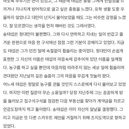
하도록 부추기는 면이 있었고, 그 때문에 태섭은 종종 그에게 반발심을 느
끼거나 지나치게 방어적으로 굴고 싶은 충동을 느꼈다. 유학 생활 도중 우
울하지 않았냐고 대만이 넌지시 물어보았을 때도 그는 비슷한 감정을 느꼈
다. 잘 모르겠다는 생각을 먼저 해버린 것도 그래서였다.
송태섭은 정대만이 불편했다. 그와 다시 연락하고 지내는 일이 반갑고 즐
거운 한편으로 마음 한 구석에선 점점 그런 기분이 강해지고 있었다. 지금
도 태섭은 그가 던진 말에 속절없이 휩쓸리는 중이었다. 정대만이 손쉽게
표현한 그 자신의 아픔은 태섭의 마음속에 감추어져 있던 아픔을 일깨웠
다. 농구를 하고 싶을 뿐인데 마음처럼 따라주지 않는 세상 일에 휩쓸리며
견뎌왔던 지난날의 깊은 슬픔이 그의 마음을 무겁게 짓눌러 왔다.
어느새 태섭은 정말로 농구를 관둘 것인지 스스로에게 다시 물어보고 있었
다. 하지만 이런 질문이 무슨 소용일까? 당장 지난주에 그는 꼼꼼하게 방
을 둘러보고 집구석구석을 점검한 다음 부동산을 찾아가 계약금을 치르고
인감도장까지 찍고 돌아왔다. 송태섭은 이미 자신의 앞날을 결정했다. 그
리고 지금은 또 다른 스카우트 제안을 거절하기 위해 츠지도역으로 향하고
있었다.