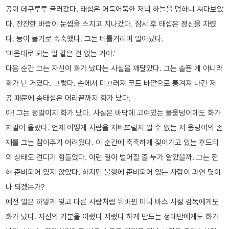
공이 데구루루 굴러갔다. 태섭은 어둑어둑한 저녁 하늘을 멍하니 쳐다보았
다. 잔잔한 바람이 눈썹을 스치고 지나갔다. 잠시 후 태섭은 정신을 차렸
다. 등이 물기로 축축했다. 그는 비틀거리며 일어났다.
‘마음대로 되는 일 같은 건 없는 거야.’
다음 순간 그는 자신이 화가 났다는 사실을 깨달았다. 그는 슬픈 게 아니라
화가 난 거였다. 그렇다. 손에서 미끄러져 코트 바깥으로 퉁겨져 나간 저
공 때문에 송태섭은 머리끝까지 화가 났다.
아! 그는 정말이지 화가 났다. 사실은 바닥에 고여있는 물웅덩이에도 화가
치밀어 올랐다. 언제 어떻게 사람을 자빠뜨릴지 알 수 없는 저 웅덩이의 존
재를 그는 참아주기 어려웠다. 이 순간에 축축하게 젖어가고 있는 후드티
의 상태도 견디기 힘들었다. 이런 일이 벌어질 줄 누가 알았을까. 그는 전
혀 준비되어 있지 않았다. 하지만 불행에 준비되어 있는 사람이 과연 몇이
나 되겠는가?
예전 일은 까맣게 잊고 다른 사람처럼 뒤바뀐 미니 바스 시절 감독에게도
화가 났다. 자신의 기분을 이랬다 저랬다 하게 만드는 정대만에게도 화가