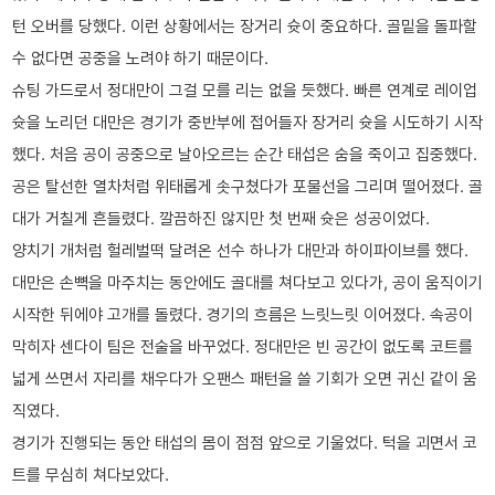
턴 오버를 당했다. 이런 상황에서는 장거리 슛이 중요하다. 골밑을 돌파할
수 없다면 공중을 노려야 하기 때문이다.
슈팅 가드로서 정대만이 그걸 모를 리는 없을 듯했다. 빠른 연계로 레이업
슛을 노리던 대만은 경기가 중반부에 접어들자 장거리 슛을 시도하기 시작
했다. 처음 공이 공중으로 날아오르는 순간 태섭은 숨을 죽이고 집중했다.
공은 탈선한 열차처럼 위태롭게 솟구쳤다가 포물선을 그리며 떨어졌다. 골
대가 거칠게 흔들렸다. 깔끔하진 않지만 첫 번째 슛은 성공이었다.
양치기 개처럼 헐레벌떡 달려온 선수 하나가 대만과 하이파이브를 했다.
대만은 손뼉을 마주치는 동안에도 골대를 쳐다보고 있다가, 공이 움직이기
시작한 뒤에야 고개를 돌렸다. 경기의 흐름은 느릿느릿 이어졌다. 속공이
막히자 센다이 팀은 전술을 바꾸었다. 정대만은 빈 공간이 없도록 코트를
넓게 쓰면서 자리를 채우다가 오팬스 패턴을 쓸 기회가 오면 귀신 같이 움
직였다.
경기가 진행되는 동안 태섭의 몸이 점점 앞으로 기울었다. 턱을 괴면서 코
트를 무심히 쳐다보았다.