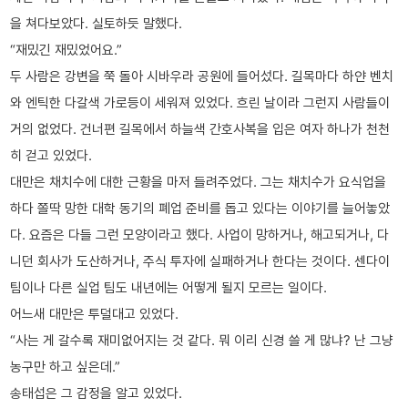
을 쳐다보았다. 실토하듯 말했다.
“재밌긴 재밌었어요.”
두 사람은 강변을 쭉 돌아 시바우라 공원에 들어섰다. 길목마다 하얀 벤치
와 엔틱한 다갈색 가로등이 세워져 있었다. 흐린 날이라 그런지 사람들이
거의 없었다. 건너편 길목에서 하늘색 간호사복을 입은 여자 하나가 천천
히 걷고 있었다.
대만은 채치수에 대한 근황을 마저 들려주었다. 그는 채치수가 요식업을
하다 쫄딱 망한 대학 동기의 폐업 준비를 돕고 있다는 이야기를 늘어놓았
다. 요즘은 다들 그런 모양이라고 했다. 사업이 망하거나, 해고되거나, 다
니던 회사가 도산하거나, 주식 투자에 실패하거나 한다는 것이다. 센다이
팀이나 다른 실업 팀도 내년에는 어떻게 될지 모르는 일이다.
어느새 대만은 투덜대고 있었다.
“사는 게 갈수록 재미없어지는 것 같다. 뭐 이리 신경 쓸 게 많냐? 난 그냥
농구만 하고 싶은데.”
송태섭은 그 감정을 알고 있었다.