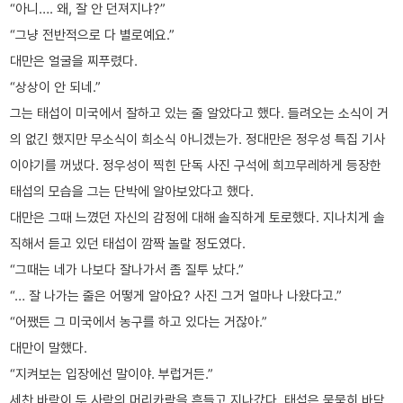
“아니…. 왜, 잘 안 던져지냐?”
“그냥 전반적으로 다 별로예요.”
대만은 얼굴을 찌푸렸다.
“상상이 안 되네.”
그는 태섭이 미국에서 잘하고 있는 줄 알았다고 했다. 들려오는 소식이 거
의 없긴 했지만 무소식이 희소식 아니겠는가. 정대만은 정우성 특집 기사
이야기를 꺼냈다. 정우성이 찍힌 단독 사진 구석에 희끄무레하게 등장한
태섭의 모습을 그는 단박에 알아보았다고 했다.
대만은 그때 느꼈던 자신의 감정에 대해 솔직하게 토로했다. 지나치게 솔
직해서 듣고 있던 태섭이 깜짝 놀랄 정도였다.
“그때는 네가 나보다 잘나가서 좀 질투 났다.”
“… 잘 나가는 줄은 어떻게 알아요? 사진 그거 얼마나 나왔다고.”
“어쨌든 그 미국에서 농구를 하고 있다는 거잖아.”
대만이 말했다.
“지켜보는 입장에선 말이야. 부럽거든.”
세찬 바람이 두 사람의 머리카락을 흔들고 지나갔다. 태섭은 묵묵히 바닥