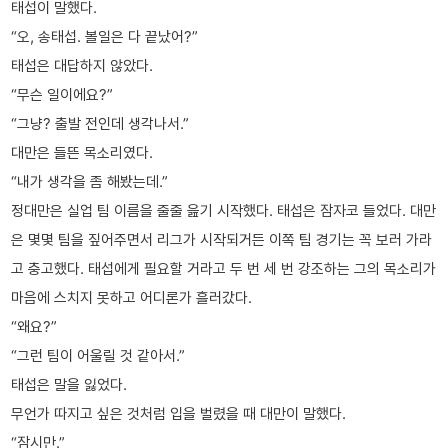
태섭이 말했다.
“오, 송태섭. 볼일은 다 끝났어?”
태섭은 대답하지 않았다.
“무슨 일이에요?”
“그냥? 출발 전인데 생각나서.”
대만은 들뜬 목소리였다.
“내가 생각을 좀 해봤는데.”
정대만은 실업 팀 이름을 줄줄 읊기 시작했다. 태섭은 잠자코 들었다. 대만
은 몇몇 팀을 짚어주면서 리그가 시작되거든 이쪽 팀 경기는 꼭 보러 가라
고 충고했다. 태섭에게 필요할 거라고 두 번 세 번 강조하는 그의 목소리가
마음에 스치지 못하고 어디론가 흘러갔다.
“왜요?”
“그런 팀이 어울릴 것 같아서.”
태섭은 말을 잃었다.
무언가 따지고 싶은 것처럼 입을 벌렸을 때 대만이 말했다.
“잠시만.”