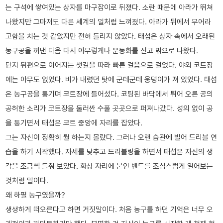
는 구석에 쌓여있는 상자를 마구잡이로 뒤졌다. 소란 때문에 아라가 뛰쳐
나왔지만 그마저도 다른 세계의 일처럼 느껴졌다. 아라가 뒤에서 무어라
고함을 치는 것 같았지만 전혀 들리지 않았다. 태섭은 상자 속에서 오래된
농구공을 꺼낸 다음 다시 아무렇게나 운동화를 신고 밖으로 나왔다.
단지 뒤편으로 이어지는 샛길을 따라 빠른 걸음으로 걸었다. 야외 코트장
에는 아무도 없었다. 비가 내렸던 탓에 군데군데 웅덩이가 져 있었다. 태섭
은 농구공을 퉁기며 코트장에 들어섰다. 코팅된 바닥에서 튀어 오른 공의
공허한 소리가 코트장을 둘러싼 수풀 곳곳으로 퍼져나갔다. 성의 없이 공
을 퉁기면서 태섭은 코트 중앙에 자리를 잡았다.
그는 자신이 정확히 뭘 하는지 몰랐다. 그러나 오랜 습관에 빌어 드리블 연
습을 하기 시작했다. 자세를 낮추고 드리블링을 하면서 태섭은 자신의 생
각을 조금씩 들춰 보았다. 화상 자리에 붙인 밴드를 조심스럽게 열어보는
것처럼 말이다.
왜 하필 농구였을까?
생생하게 떠오른다고 하면 거짓말이다. 처음 농구를 하던 기억은 너무 오