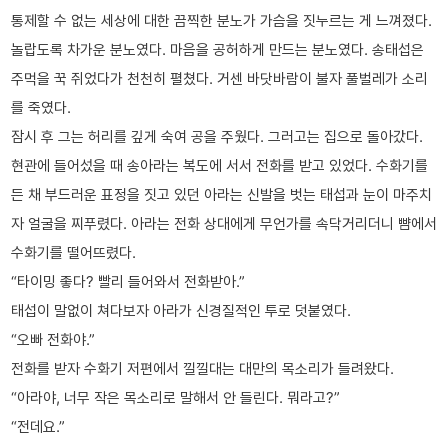
통제할 수 없는 세상에 대한 끔찍한 분노가 가슴을 짓누르는 게 느껴졌다.
놀랍도록 차가운 분노였다. 마음을 공허하게 만드는 분노였다. 송태섭은
주먹을 꾹 쥐었다가 천천히 펼쳤다. 거센 바닷바람이 불자 풀벌레가 소리
를 죽였다.
잠시 후 그는 허리를 깊게 숙여 공을 주웠다. 그러고는 집으로 돌아갔다.
현관에 들어섰을 때 송아라는 복도에 서서 전화를 받고 있었다. 수화기를
든 채 부드러운 표정을 짓고 있던 아라는 신발을 벗는 태섭과 눈이 마주치
자 얼굴을 찌푸렸다. 아라는 전화 상대에게 무언가를 속닥거리더니 뺨에서
수화기를 떨어뜨렸다.
“타이밍 좋다? 빨리 들어와서 전화받아.”
태섭이 말없이 쳐다보자 아라가 신경질적인 투로 덧붙였다.
“오빠 전화야.”
전화를 받자 수화기 저편에서 낄낄대는 대만의 목소리가 들려왔다.
“아라야, 너무 작은 목소리로 말해서 안 들린다. 뭐라고?”
“전데요.”