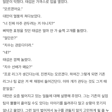
말문이 막혔다. 태섭은 가까스로 입을 열었다.
“모르겠어요.”
대만이 멀뚱히 쳐다보았다.
“너 진짜 아주 관두려는 거 아니지?”
삐딱한 표정을 짓던 태섭은 얼마 안 가 슬쩍 고개를 돌렸다.
“일단은?”
“치수는 관둔다더라.”
“네?”
태섭은 깜짝 놀랐다.
“치수 선배가 왜요?”
“프로 리그가 생긴다는데. 진짠지는 모르겠다. 하여간 그렇게 되면 기존
리그나 팀 같은 거 싹 재정비 들어간단다. 아마 걔가 관두는 것도 그거 때
문일걸.”
대만은 요즘 벌어지고 있는 일들에 대해 설명해 주었다. 그는 기존의 실업
팀이 뿔뿔이 흩어질 수도 있다는 이야기를 들려주다 말고 상황이 웃기지
않냐고 물었다. 그런 일이 벌어져서 농구를 관둘지 말지 고민하게 될 줄 누