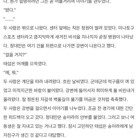
다. 뭔가 설명하려던 그는 곧 어물거리며 이야기를 관두었다.
“됐다.”
“…….”
두 사람은 밖으로 나왔다. 센터 앞에는 작은 정원이 딸려 있었다. 미나토구
스포츠 센터라고 큼지막하게 새겨진 비석을 지나치자 곧장 병원이 나타났
다. 정대만은 여기 건물 뒤편으로 나가면 강변이 나온다고 했다.
“걸을 거지?”
태섭은 어깨를 으쓱였다.
“예, 뭐.”
두 사람은 계단을 따라 내려왔다. 흐린 날씨였다. 군데군데 먹구름이 껴 있
었고 미적지근한 바람이 불어왔다. 강변에 들어서자 희미하게 물 비린내가
올라왔다. 잘 정돈된 자갈색 벽돌길이 물기를 머금은 것처럼 축축했다.
두 사람은 강변을 걸으면서 이야기를 나누었다. 조금 전 경기에 대한 간단
한 피드백이 오고 갔다. 정대만은 송아라의 안부를 물었다. 그러고 보니 여
동생은 잘 지내고 있는 거냐고 했다. 잠시 고민하던 태섭은 송아라에게 남
자친구가 생긴 것 같다고 대답했다.