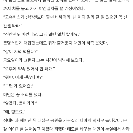
까지 차를 몰고 가서 야간열차를 탈 예정이었다.
“고속버스가 신칸센보다 훨씬 비싸더라. 넌 어디 멀리 갈 일 있으면 꼭 신
칸센 타라.”
“신칸센도 비싼데요. 그냥 일반 열차 탈게요.”
퉁명스럽게 대답했는데도 뭐가 즐거운지 대만이 히죽 웃었다.
“같이 저녁 먹을래?”
금요일이라 그런지 그는 시간이 넉넉해 보였다.
“오후에 약속 있어서 안 돼요.”
“뭐야. 이제 괜찮다며?”
“그런 게 있어요.”
대만은 끙 소리를 냈다.
“알겠다. 들어가라.”
“예, 형도요.”
정대만과 헤어진 뒤 태섭은 공원을 가로질러 다마치 역사로 돌아갔다. 온
갖 이야기를 늘어놓고 이랬다 저랬다 태도를 바꾸는 대만이 눈앞에서 사라