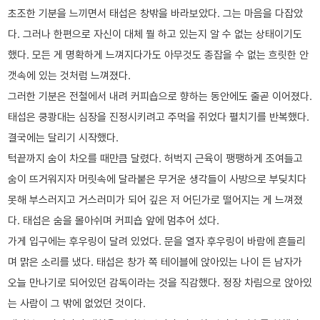
초조한 기분을 느끼면서 태섭은 창밖을 바라보았다. 그는 마음을 다잡았
다. 그러나 한편으로 자신이 대체 뭘 하고 있는지 알 수 없는 상태이기도
했다. 모든 게 명확하게 느껴지다가도 아무것도 종잡을 수 없는 흐릿한 안
갯속에 있는 것처럼 느껴졌다.
그러한 기분은 전철에서 내려 커피숍으로 향하는 동안에도 줄곧 이어졌다.
태섭은 쿵쾅대는 심장을 진정시키려고 주먹을 쥐었다 펼치기를 반복했다.
결국에는 달리기 시작했다.
턱끝까지 숨이 차오를 때만큼 달렸다. 허벅지 근육이 팽팽하게 조여들고
숨이 뜨거워지자 머릿속에 달라붙은 무거운 생각들이 사방으로 부딪치다
못해 부스러지고 거스러미가 되어 깊은 저 어딘가로 떨어지는 게 느껴졌
다. 태섭은 숨을 몰아쉬며 커피숍 앞에 멈추어 섰다.
가게 입구에는 후우링이 달려 있었다. 문을 열자 후우링이 바람에 흔들리
며 맑은 소리를 냈다. 태섭은 창가 쪽 테이블에 앉아있는 나이 든 남자가
오늘 만나기로 되어있던 감독이라는 것을 직감했다. 정장 차림으로 앉아있
는 사람이 그 밖에 없었던 것이다.