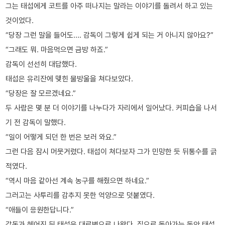
그는 태섭에게 코트를 아주 떠나지는 말라는 이야기를 돌려서 하고 있는
것이었다.
“당장 그런 말을 들어도…. 감독이 그렇게 쉽게 되는 거 아니지 않아요?”
“그래도 뭐. 마음먹으면 금방 하죠.”
감독이 선선히 대답했다.
태섭은 유리잔에 맺힌 물방울을 쳐다보았다.
“당장은 잘 모르겠네요.”
두 사람은 몇 분 더 이야기를 나누다가 자리에서 일어났다. 커피숍을 나서
기 전 감독이 말했다.
“일이 어떻게 되던 한 번은 보러 와요.”
그런 다음 잠시 머뭇거렸다. 태섭이 쳐다보자 그가 민망한 듯 뒤통수를 긁
적였다.
“역시 마음 같아선 계속 농구를 해줬으면 하네요.”
그러고는 사투리를 감추지 못한 억양으로 덧붙였다.
“애들이 응원한답니다.”
감독과 헤어진 뒤 태섭은 대로변으로 나왔다. 집으로 돌아가는 동안 태섭