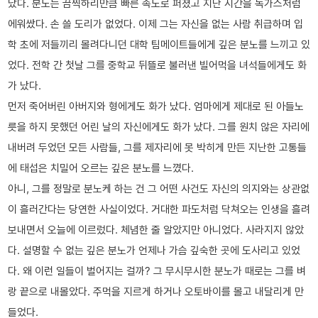
났다. 분노는 끔찍하리만큼 빠른 속도로 퍼졌고 지난 시간을 독가스처럼
에워쌌다. 손 쓸 도리가 없었다. 이제 그는 자신을 없는 사람 취급하며 입
학 초에 저들끼리 몰려다니던 대학 팀메이트들에게 깊은 분노를 느끼고 있
었다. 전학 간 첫날 그를 중학교 뒤뜰로 불러낸 빌어먹을 녀석들에게도 화
가 났다.
먼저 죽어버린 아버지와 형에게도 화가 났다. 엄마에게 제대로 된 아들노
릇을 하지 못했던 어린 날의 자신에게도 화가 났다. 그를 원치 않은 자리에
내버려 두었던 모든 사람들, 그를 제자리에 못 박히게 만든 지난한 고통들
에 태섭은 치밀어 오르는 깊은 분노를 느꼈다.
아니, 그를 정말로 분노케 하는 건 그 어떤 사건도 자신의 의지와는 상관없
이 흘러간다는 당연한 사실이었다. 거대한 파도처럼 닥쳐오는 인생을 흘려
보내면서 오늘에 이르렀다. 체념한 줄 알았지만 아니었다. 사라지지 않았
다. 설명할 수 없는 깊은 분노가 언제나 가슴 깊숙한 곳에 도사리고 있었
다. 왜 이런 일들이 벌어지는 걸까? 그 무시무시한 분노가 때로는 그를 벼
랑 끝으로 내몰았다. 주먹을 지르게 하거나 오토바이를 몰고 내달리게 만
들었다.