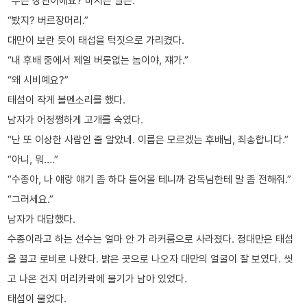
“무슨 상관이에요? 마시든 말든.”
“봤지? 버르장머리.”
대만이 보란 듯이 태섭을 턱짓으로 가리켰다.
“내 후배 중에서 제일 버릇없는 놈이야, 쟤가.”
“왜 시비예요?”
태섭이 작게 볼멘소리를 했다.
남자가 어정쩡하게 고개를 숙였다.
“난 또 이상한 사람인 줄 알았네. 이름은 모르겠는 후배님, 죄송합니다.”
“아니, 뭐….”
“수종아, 나 얘랑 얘기 좀 하다 들어올 테니까 감독님한테 말 좀 전해줘.”
“그러세요.”
남자가 대답했다.
수종이라고 하는 선수는 얼마 안 가 라커룸으로 사라졌다. 정대만은 태섭
을 끌고 로비로 나왔다. 밝은 곳으로 나오자 대만의 얼굴이 잘 보였다. 씻
고 나온 건지 머리카락에 물기가 남아 있었다.
태섭이 물었다.