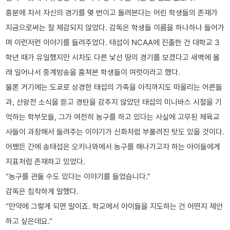
흥분에 차서 자신의 경기를 몇 번이고 돌려본다는 어린 학생들의 존재가
지금으로써는 잘 체감되지 않았다. 감독은 학생들 이름을 하나하나 들어가
며 이런저런 이야기를 들려주었다. 태섭이 NCAA에 진출한 건 대학교 3
학년 때가 유일했지만 시차도 다른 낯선 땅의 경기를 보겠다고 새벽에 몰
래 일어나서 중계방송을 훔쳐본 학생들이 여럿이라고 했다.
물론 거기에는 도쿄로 상경한 태섭의 가족을 아직까지도 떠올리는 어른들
과, 산왕전 소식을 듣고 경탄을 감추지 않았던 태섭의 미니바스 시절을 기
억하는 학부모들, 그가 여전히 농구를 하고 있다는 사실에 고무된 체육교
사들이 과장해서 들려주는 이야기가 신화처럼 부풀려진 탓도 있을 것이다.
어쨌든 간에 송태섭은 오키나와에서 농구를 해나가고자 하는 아이들에게
지표처럼 존재하고 있었다.
“농구를 관둘 수도 있다는 이야기를 들었습니다.”
감독은 침착하게 말했다.
“만약에 그렇게 되면 말이죠. 학교에서 아이들을 지도하는 건 어떤지 제안
하고 싶은데요.”