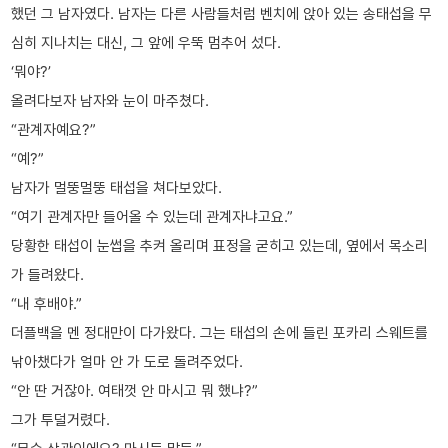
했던 그 남자였다. 남자는 다른 사람들처럼 벤치에 앉아 있는 송태섭을 무
심히 지나치는 대신, 그 앞에 우뚝 멈추어 섰다.
‘뭐야?’
올려다보자 남자와 눈이 마주쳤다.
“관계자예요?”
“예?”
남자가 멀뚱멀뚱 태섭을 쳐다보았다.
“여기 관계자만 들어올 수 있는데 관계자냐고요.”
당황한 태섭이 눈썹을 추켜 올리며 표정을 굳히고 있는데, 옆에서 목소리
가 들려왔다.
“내 후배야.”
더플백을 멘 정대만이 다가왔다. 그는 태섭의 손에 들린 포카리 스웨트를
낚아챘다가 얼마 안 가 도로 돌려주었다.
“안 딴 거잖아. 여태껏 안 마시고 뭐 했냐?”
그가 투덜거렸다.