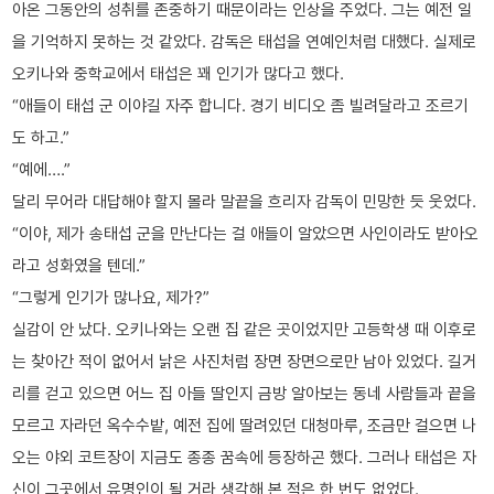
아온 그동안의 성취를 존중하기 때문이라는 인상을 주었다. 그는 예전 일
을 기억하지 못하는 것 같았다. 감독은 태섭을 연예인처럼 대했다. 실제로
오키나와 중학교에서 태섭은 꽤 인기가 많다고 했다.
“애들이 태섭 군 이야길 자주 합니다. 경기 비디오 좀 빌려달라고 조르기
도 하고.”
“예에….”
달리 무어라 대답해야 할지 몰라 말끝을 흐리자 감독이 민망한 듯 웃었다.
“이야, 제가 송태섭 군을 만난다는 걸 애들이 알았으면 사인이라도 받아오
라고 성화였을 텐데.”
“그렇게 인기가 많나요, 제가?”
실감이 안 났다. 오키나와는 오랜 집 같은 곳이었지만 고등학생 때 이후로
는 찾아간 적이 없어서 낡은 사진처럼 장면 장면으로만 남아 있었다. 길거
리를 걷고 있으면 어느 집 아들 딸인지 금방 알아보는 동네 사람들과 끝을
모르고 자라던 옥수수밭, 예전 집에 딸려있던 대청마루, 조금만 걸으면 나
오는 야외 코트장이 지금도 종종 꿈속에 등장하곤 했다. 그러나 태섭은 자
신이 그곳에서 유명인이 될 거라 생각해 본 적은 한 번도 없었다.