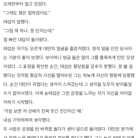
오래전부터 알고 있었다.
“그래도 형은 잘하잖아요.”
태섭이 말했다.
“그럼 뭐 하냐. 못 던지는데.”
힘 빠진 대답이 돌아왔다.
태섭은 자기도 모르게 대만의 얼굴을 흘끔거렸다. 정작 말을 던진 당사자
는 기분이 좋아 보였다. 보아하니 방금 들은 말이 그를 흡족하게 만든 모양
이었다. 그 표정을 확인한 순간, 태섭은 황당함을 감추지 못했다. 못 볼 걸
봤다는 것처럼 황급히 시선을 떨어뜨린 그는 뒤늦게 자신의 행동에 당황했
다. 순간 대만이 귀엽다는 생각이 스쳐갔는데 그 생각을 도무지 받아들일
수가 없어서였다. 이제 송태섭은 그런 감정을 느끼는 자기 자신을 어이없
어하기 시작했다.
‘가끔 보면 저 선배가 진짜 웃긴 인간이긴 해.’
내심 기막혀하며 생각했다.
두 사람은 공원을 반 바퀴쯤 돌다가 센터 앞으로 돌아왔다. 대만은 본가에
서 잠깐 눈을 붙였다가 올라갈 준비를 한다고 했다. 그는 늦은 밤에 도쿄역