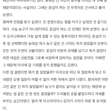
래전이라 까마득하기만 했다. 분명한 건 자신이 농구를 시작한 게 첫째 형
때문이었다는 사실이다. 그때는 준섭이 하는 건 무엇이든 근사하고 좋아
보였다.
형에게 인정을 받고 싶었다. 또 한편으로는 형을 이기고 싶었던 것 같기도
하다. 사실 농구가 아니었더라도 준섭이 하는 건 언제든 멋져 보였다. 농구
가 오키나와에서 가장 쉽게 접할 수 있는 종목이었다 하더라도 준섭이 다
른 걸 선택했다면 송태섭 역시 농구 같은 건 시작도 하지 않았을지 모른다.
모든 것이 우연의 산물이었다. 준섭이 미완의 과제를 남기고 죽지 않았더
라면 태섭은 산왕전을 그토록 비장하게 임하지는 않았을 것이다. 어쩌면
그 때문에 미국에 갈 기회를 얻지 못했을지도 모른다.
다른 걸 골랐다면 뭐가 좀 달랐을까? 미국으로 떠난 뒤 깔끔하게 잊고 지
내왔던 오랜 질문이 어쩔 수 없이 커튼 뒤에서 걸어 나왔다. 형이라면 이런
고민 같은 건 하지 않았을까? 농구가 없어도 살아갈 수 있다는 예감에 상
처받는 일 같은 건 한 번도 없었을까? 드리블된 공을 붙잡으려고 자세를
바꾸는 순간이었다. 발이 쭉 미끄러지더니 갑자기 시야가 위로 훅 당겨졌
다.