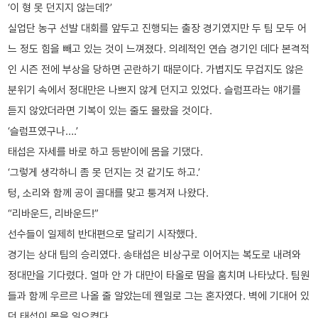
‘이 형 못 던지지 않는데?’
실업단 농구 선발 대회를 앞두고 진행되는 출장 경기였지만 두 팀 모두 어
느 정도 힘을 빼고 있는 것이 느껴졌다. 의례적인 연습 경기인 데다 본격적
인 시즌 전에 부상을 당하면 곤란하기 때문이다. 가볍지도 무겁지도 않은
분위기 속에서 정대만은 나쁘지 않게 던지고 있었다. 슬럼프라는 얘기를
듣지 않았더라면 기복이 있는 줄도 몰랐을 것이다.
‘슬럼프였구나….’
태섭은 자세를 바로 하고 등받이에 몸을 기댔다.
‘그렇게 생각하니 좀 못 던지는 것 같기도 하고.’
텅, 소리와 함께 공이 골대를 맞고 퉁겨져 나왔다.
“리바운드, 리바운드!”
선수들이 일제히 반대편으로 달리기 시작했다.
경기는 상대 팀의 승리였다. 송태섭은 비상구로 이어지는 복도로 내려와
정대만을 기다렸다. 얼마 안 가 대만이 타올로 땀을 훔치며 나타났다. 팀원
들과 함께 우르르 나올 줄 알았는데 웬일로 그는 혼자였다. 벽에 기대어 있
던 태섭이 몸을 일으켰다.