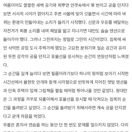
여름이어도 쌀쌀한 새벽 공기와 희뿌연 안갯속에서 몇 번이고 공을 던지다
보면 서서히 시야가 맑아지고 주변 사물에 빛이 깃들면서 시간에 따라 바
뀌는 환경이 만들어내는 소리가 들리기 시작했다. 신문과 우유를 배달하는
자전거가 찌릉 소리를 내며 페달을 밟고 지나가면 대만도 슬슬 맨션으로
돌아가야 했다. 그러나 그전까지는 정말로 그만의 시간이었다. 침묵에 싸
인 삭막한 공업 도시 주택가에 맴도는 고요한 분위기와 일순 공간과 유리
된 듯한 감각이 공을 던지고 포물선을 응시하는 순간의 연장선처럼 느껴졌
다.
그 순간을 길게 늘이다 보면 필름이라기보다 하나의 땅처럼 보이기 시작한
시간선에서 불현듯 안개와 함께 사각형으로 반듯하게 지어진 잿빛 맨션들
과 단독 주택이 입체 그림책을 펼칠 때처럼 튀어나올 것만 같았다. 정대만
은 그 과정을 거꾸로 되풀이해서 포물선을 응시할 때 닥쳐오는 침묵의 순
간을 돌려받고 싶었다. 그 순간을 돌려받기 위해서라면 계속 공을 던지겠
다고 굳게 마음을 먹었다.
무릎은 혼자서 연습을 하는 동안 단 한 번도 문제를 일으키지 않았다. 다리