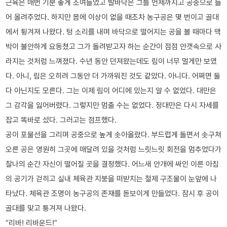
근육은 매번 기분 좋게 조여들었고 발바닥은 그를 언제까지고 공중으로 들
어 올려주었다. 하지만 몸에 이상이 없을 때조차 농구공은 몇 번이고 골대
에서 튕겨져 나왔다. 텅 소리를 내며 바닥으로 떨어지는 공을 볼 때마다 맥
박이 불안하게 요동쳤고 그가 돌려받고자 하는 순간이 점점 안갯속으로 사
라지는 것처럼 느껴졌다. 수년 동안 던져왔는데도 림이 너무 멀게만 보였
다. 아니, 림은 오히려 그동안 더 가까워진 것도 같았다. 아니다. 어쩌면 둘
다 아닌지도 모른다. 그는 이제 림이 어디에 있는지 알 수 없었다. 대만은
그 감각을 잃어버렸다. 그렇지만 멈출 수는 없었다. 정대만은 다시 자세를
잡고 똑바로 섰다. 그러고는 점프했다.
공이 포물선을 그리며 공중으로 높게 솟아올랐다. 부드럽게 돌면서 솟구쳐
오른 공은 영원히 그곳에 매달려 있을 것처럼 느릿느릿 회전을 멈추었다가
찰나의 순간 자신이 떨어질 곳을 결정했다. 어느새 안개에 싸인 이른 아침
의 공기가 걷히고 실내 체육관 지붕을 떠받치는 철제 구조물이 눈앞에 나
타났다. 체육관 조명이 농구공의 존재를 돋보이게 만들었다. 잠시 후 공이
골대를 맞고 퉁겨져 나왔다.
“리바! 리바운드!”