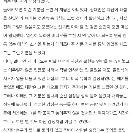
서는 이미지가 연상되었다.
돌이켜보면 이런 기분을 느낀 게 처음은 아니었다. 정대만은 자신이 태섭
을 친밀하게 여기는 것만큼 송태섭도 그럴 것이라 확신하고 있다가, 사실
전혀 그렇지 않을지도 모른다는 걸 깨달아야 할 것 같은 순간이 오면 마음
이 덜컥했다. 열심히 녹화한 비디오를 부친 지 넉 달이 다 되도록 연락 한
통 없는 태섭의 소식을 뒤늦게 애리조나주 신문 기사를 통해 읽었을 때도
그는 그런 기분을 느꼈다.
아니, 얼마 안 가 미국으로 떠날 녀석이 자신과 불현듯 연락을 뚝 끊어놓고
는 아무렇지 않은 얼굴로 나타나 작별 인사하는 걸 들었을 때도, 졸업식에
서조차 입을 다물고 있던 태섭으로부터 미국 유학이 결정되었다는 얘기를
들었을 때도 대만은 그런 식으로 갑자기 주저하는 기분을 느꼈던 것 같다.
그러나 여태껏 그 기분은 찰나의 순간 심장을 살짝 들어 올렸다 내려놓는
정도에 불과했다. 섭섭한 감정은 농구를 하다 보면 금방 씻겨 내려갔기 때
문에 처음에는 그를 꽉 조이고 놓아주지 않을 것처럼 느껴지다가도 시간이
흐르고 보면 별 것도 아닌 감정처럼 여길 수 있었다.
하지만 농구가 뜻대로 풀리지 않고 주변이 산만한 요즘에는 주의를 돌릴