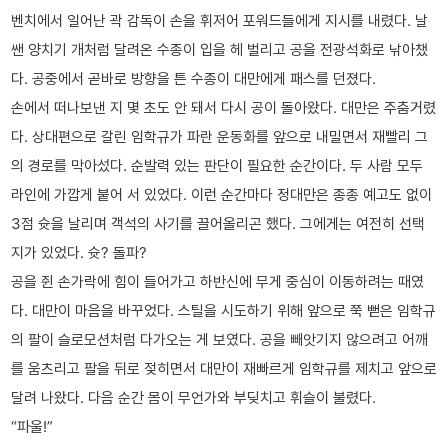
벤치에서 일어난 곽 감독이 손을 휘저어 포워드들에게 지시를 내렸다. 날
쌘 양치기 개처럼 달려온 수종이 입을 헤 벌리고 공을 전광석화로 낚아챘
다. 공중에서 곧바로 방향을 튼 수종이 대만에게 패스를 던졌다.
손에서 떠나보낸 지 몇 초도 안 돼서 다시 공이 돌아왔다. 대만은 주춤거렸
다. 상대편으로 갈린 임학규가 파란 운동화를 앞으로 내밀면서 재빨리 그
의 경로를 막아섰다. 순발력 있는 판단이 필요한 순간이다. 두 사람 모두
라인에 가깝게 붙어 서 있었다. 이런 순간마다 정대만은 종종 예고도 없이
3점 슛을 날리며 객석의 사기를 끌어올리곤 했다. 그에게는 여전히 선택
지가 있었다. 슛? 돌파?
공을 쥔 손가락에 힘이 들어가고 하반신에 무게 중심이 이동하려는 때였
다. 대만이 마음을 바꾸었다. 스틸을 시도하기 위해 앞으로 쭉 뻗은 임학규
의 팔이 슬로모션처럼 다가오는 게 보였다. 공을 빼앗기지 않으려고 어깨
를 움츠리고 팔을 뒤로 젖히면서 대만이 재빠르게 임학규를 제치고 앞으로
달려 나왔다. 다음 순간 몸이 무언가와 부딪치고 휘슬이 불렸다.
“파울!”