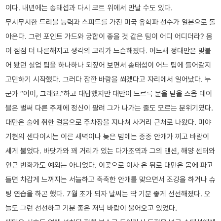
이다. 내년에는 송태섭과 다시 코트 위에서 만날 수도 있다.
무시무시한 드리블 능력과 스피드를 가진 미국 유학파 선수가 일본으로 돌
아온다. 그런 포인트 가드와 궁합이 좋을 것 같은 팀이 어디 어디더라? 몸
이 점점 더 나른해지고 생각의 고리가 느슨해졌다. 어느새 정대만은 맞붙
어 봤던 실업 팀을 하나하나 되짚어 보면서 송태섭이 어느 팀에 들어갈지
고민하기 시작했다. 그러다 잠깐 바람을 쐬겠다고 자리에서 일어났다. 누
군가 “어어, 그래요.”하고 대답했지만 대만이 드르륵 문을 닫을 즈음 테이
블은 벌써 다른 주제에 정신이 팔려 그가 나가는 줄도 모르는 분위기였다.
대만은 술에 취한 걸음으로 주차장을 지나쳐 사거리 근처로 나왔다. 미야
기현의 센다이시는 이른 새벽이나 늦은 밤에는 종종 안개가 끼고 바람이
세게 불었다. 바닷가와 꽤 거리가 있는 다가조역과 그의 맨션, 해양 센터와
인근 번화가도 예외는 아니었다. 이곳으로 이사 온 뒤로 대만은 몸에 파고
들면 차갑게 느껴지는 서늘하고 축축한 안개를 맞으면서 조깅을 하거나 슈
팅 연습을 하곤 했다. 7월 초가 되자 날씨는 딱 기분 좋게 선선해졌다. 오
늘도 그런 선선하고 기분 좋은 저녁 바람이 불어오고 있었다.