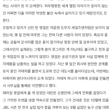
하는 시대가 된 지 오래였다. 허무맹랑한 세계 멸망 이야기가 끊이지 않는
건 어쩌면 다들 이러한 막연한 불안 속에서 살아가고 있기 때문인지도 모
른다.
우람하고 덩치가 산만 한 영걸은 처음엔 도무지 세일즈맨처럼은 보이지 않
았는데, 몇 달 만에 마주한 그는 전혀 다른 사람이 되어 있었다. 특유의 풍
채는 공들여 모서리를 접은 종이 접기마냥 정장 안에 잘 감추어져 있었고,
그래서인지 실제로는 그렇게 몸이 쪼그라든 게 아닌데도 불구하고 전과 같
은 위압감이 잘 느껴지지 않았다. 영걸은 공공기관과 일부 사설 업체에 전
자제품을 납품하는 일을 하고 있었다. 지난 몇 달간 회사와 완만한 관계를
유지 중인 거래처를 돌면서 도쿄와 인근 대도시를 돌아다녔는데, 이번에는
어찌어찌 센다이시까지 오게 되었다. 거래처 하나가 이쪽에 공장을 만들면
서 사무실을 통째로 이전했다고 했다.
때마침 영걸에게 줄 게 있었던 대만은 오랜만에 그에게 전화를 걸었다가
그 기막힌 우연을 냉큼 약속으로 만들었다. 그가 건네준 것은 10월에 있을
JBL 시즌 전 전국 실업 팀이 합을 겨루어 보는 9월 실업단 농구 선발 대회