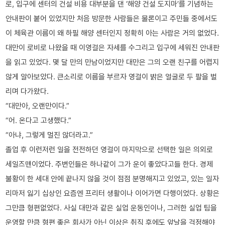
로, 입구에 센터의 건설 비용 대부분을 댄 ‘해양 건설 도지마’를 기념하는
안내판이 붙어 있었지만 처음 방문한 사람들은 물론이고 주민들 중에서도
이 체육관 이름이 왜 하필 해양 센터인지 정확히 아는 사람은 거의 없었다.
대만이 로비로 나왔을 때 이영걸은 자세를 수그리고 입구에 세워진 안내판
을 읽고 있었다. 몇 달 만의 만남이었지만 대만은 그의 오랜 친구를 어렵지
않게 알아보았다. 큰소리로 이름을 부르자 영걸이 밝은 얼굴로 두 팔을 벌
리며 다가왔다.
“대만아, 오랜만이다.”
“어. 온다고 고생했다. ”
“아냐, 그렇게 멀진 않더라고. ”
졸업 후 이런저런 일을 전전하던 영걸이 마지막으로 선택한 일은 의외로
세일즈맨이었다. 주변인들은 하나같이 그가 운이 좋았다고들 한다. 경제
불황이 한 세대 안에 끝나지 않을 것이 점점 분명해지고 있었고, 있는 일자
리마저 잃기 십상인 요즘엔 프리터 생활이나 이어가면 다행이었다. 상황은
그만큼 형편없었다. 사실 대만과 같은 실업 운동인이나, 그러한 실업 팀을
운영할 만큼 형편 좋은 회사가 아닌 이상은 취직 후에도 앞날을 걱정해야