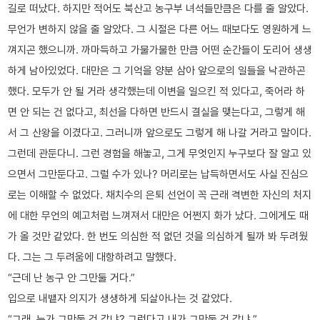
길로 떠났다. 하지만 적어도 북산고 농구부 녀석들만큼은 다를 줄 알았다.
무언가 변하지 않을 줄 알았다. 그 시절은 다른 어느 때보다도 영원하게 느
껴지곤 했으니까. 까마득하고 가물가물한 만큼 어떤 순간들이 도리어 생생
하게 남아있었다. 대만은 그 기억을 양분 삼아 앞으로의 일들을 낙관하곤
했다. 모두가 안 될 거라 생각했는데 이변을 일으킨 적 있다고, 죽어라 하
면 안 되는 건 없다고, 최선을 다하면 반드시 결실을 맺는다고, 그렇게 해
서 그 산왕을 이겼다고. 그러니까 앞으로도 그렇게 해 나갈 거라고 말이다.
그런데 관둔다니. 그런 경험을 해놓고, 그게 무엇인지 누구보다 잘 알고 있
으면서 그만둔다고. 그럴 수가 있나? 머리로는 납득하면서도 사실 진심으
로는 이해할 수 없었다. 채치수의 은퇴 선언이 꼭 근래 격변한 자신의 처지
에 대한 무언의 예고처럼 느껴져서 대만은 어쩐지 화가 났다. 그에게도 때
가 올 것만 같았다. 한 번도 의심한 적 없던 것을 의심하게 될까 봐 두려웠
다. 그는 그 두려움에 대항하려고 말했다.
“근데 난 농구 안 그만둘 거다.”
입으로 내뱉자 의지가 생생하게 되살아나는 것 같았다.
“그래, 누가 그만둘 것 같냐? 그런다고 내가 그만둘 것 같냐.”