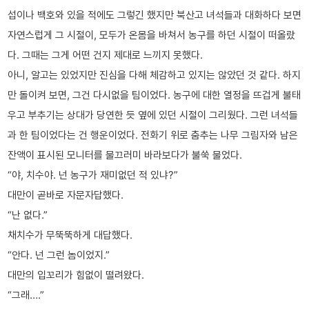
섭이나 백호와 있을 적에도 그렇긴 했지만 북산고 녀석들과 대화하다 보면
자연스럽게 그 시절이, 모두가 온몸을 바쳐서 농구를 하던 시절이 떠올랐
다. 그때는 그게 어떤 건지 제대로 느끼지 못했다.
아니, 알고는 있었지만 진심을 다해 체감하고 있지는 않았던 것 같다. 하지
만 돌이켜 보면, 그건 다시없을 팀이었다. 농구에 대한 열정을 뜨겁게 불태
우고 부추기는 상대가 당연한 듯 옆에 있던 시절이 그리웠다. 그런 녀석들
과 한 팀이었다는 건 행운이었다. 전화기 위로 춤추는 나무 그림자와 남은
잔액이 표시된 모니터를 물끄러미 바라보다가 불쑥 물었다.
“야, 치수야. 넌 농구가 재미없던 적 있냐?”
대만이 곧바로 자문자답했다.
“난 없다.”
채치수가 무뚝뚝하게 대답했다.
“안다. 넌 그런 놈이었지.”
대만의 입꼬리가 힘없이 떨려왔다.
“그래….”