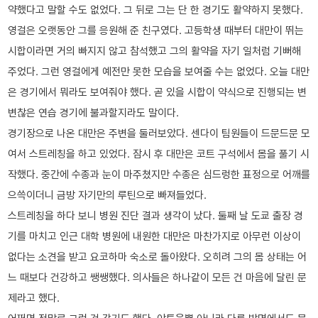
약했다고 말할 수도 없었다. 그 뒤로 그는 단 한 경기도 활약하지 못했다.
영걸은 오랫동안 그를 응원해 준 친구였다. 고등학생 때부터 대만이 뛰는
시합이라면 거의 빠지지 않고 참석했고 그의 활약을 자기 일처럼 기뻐해
주었다. 그런 영걸에게 예전만 못한 모습을 보여줄 수는 없었다. 오늘 대만
은 경기에서 뭐라도 보여줘야 했다. 곧 있을 시합이 약식으로 진행되는 변
변찮은 연습 경기에 불과할지라도 말이다.
경기장으로 나온 대만은 주변을 둘러보았다. 센다이 팀원들이 드문드문 모
여서 스트레칭을 하고 있었다. 잠시 후 대만은 코트 구석에서 몸을 풀기 시
작했다. 중간에 수종과 눈이 마주쳤지만 수종은 심드렁한 표정으로 어깨를
으쓱이더니 금방 자기만의 루틴으로 빠져들었다.
스트레칭을 하다 보니 병원 진단 결과 생각이 났다. 둘째 날 도쿄 출장 경
기를 마치고 인근 대학 병원에 내원한 대만은 마찬가지로 아무런 이상이
없다는 소견을 받고 요코하마 숙소로 돌아왔다. 오히려 그의 몸 상태는 어
느 때보다 건강하고 쌩쌩했다. 의사들은 하나같이 모든 건 마음에 달린 문
제라고 했다.