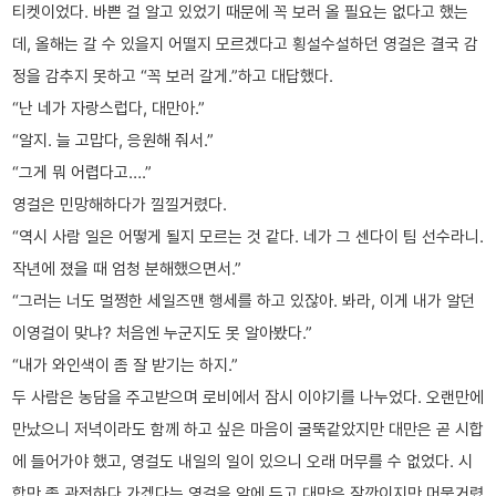
티켓이었다. 바쁜 걸 알고 있었기 때문에 꼭 보러 올 필요는 없다고 했는
데, 올해는 갈 수 있을지 어떨지 모르겠다고 횡설수설하던 영걸은 결국 감
정을 감추지 못하고 “꼭 보러 갈게.”하고 대답했다.
“난 네가 자랑스럽다, 대만아.”
“알지. 늘 고맙다, 응원해 줘서.”
“그게 뭐 어렵다고….”
영걸은 민망해하다가 낄낄거렸다.
“역시 사람 일은 어떻게 될지 모르는 것 같다. 네가 그 센다이 팀 선수라니.
작년에 졌을 때 엄청 분해했으면서.”
“그러는 너도 멀쩡한 세일즈맨 행세를 하고 있잖아. 봐라, 이게 내가 알던
이영걸이 맞냐? 처음엔 누군지도 못 알아봤다.”
“내가 와인색이 좀 잘 받기는 하지.”
두 사람은 농담을 주고받으며 로비에서 잠시 이야기를 나누었다. 오랜만에
만났으니 저녁이라도 함께 하고 싶은 마음이 굴뚝같았지만 대만은 곧 시합
에 들어가야 했고, 영걸도 내일의 일이 있으니 오래 머무를 수 없었다. 시
합만 좀 관전하다 가겠다는 영걸을 앞에 두고 대만은 잠깐이지만 머뭇거렸