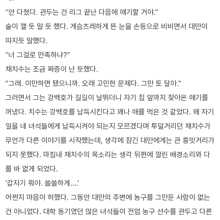
“안 다쳤다. 관두는 건 리그 끝난 다음에 얘기할 거야.”
술이 깰 듯 말 듯 했다. 게슴츠레하게 뜬 눈을 손등으로 비비면서 대만이
따지듯 말했다.
“너 그걸로 만족하냐?”
채치수는 조금 짜증이 난 듯했다.
“그래. 이만하면 됐으니까. 오래 고민한 문제다. 그만 토 달아.”
그러면서 그는 강백호가 길길이 날뛰더니 자기 집 앞까지 찾아온 얘기를
꺼냈다. 치수는 강백호를 납득시킨다고 꽤나 애를 먹은 것 같았다. 왜 자기
일을 네 녀석들에게 납득시켜야 되는지 모르겠다며 투덜거리던 채치수가
무언가 다른 이야기를 시작했는데, 생각에 잠긴 대만에게는 큰 흥밋거리가
되지 못했다. 마침내 채치수의 목소리는 생각 뒤편에 깔린 배경소리와 다
를 바 없게 되었다.
‘갑자기 뭐야. 쓸쓸하게….’
어쩐지 마음이 허했다. 그동안 대만의 주변에 농구를 그만둔 사람이 없는
건 아니었다. 대학 동기였던 많은 녀석들이 전업 농구 선수를 관두고 다른