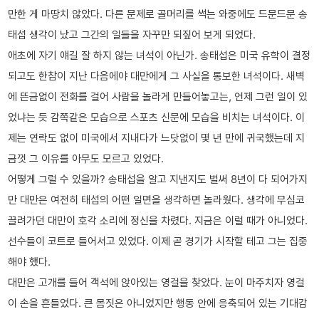
만한 게 마땅치 않았다. 다른 문제로 골머리를 썩는 와중에도 드문드문 송
태섭 생각이 났고 그간의 일들을 자꾸만 되짚어 보게 되었다.
애초에 자기 얘길 잘 하지 않는 녀석이 아닌가. 송태섭은 미국 유학이 결정
되고도 한참이 지난 다음에야 대만에게 그 사실을 통보한 녀석이다. 새벽
에 뜬금없이 전화를 걸어 사람을 놀라게 만들어놓고는, 언제 그런 일이 있
었냐는 듯 감쪽같은 모습으로 스포츠 신문에 모습을 비치는 녀석이다. 이
제는 연락도 없이 미국에서 지내다가 느닷없이 몇 년 만에 귀국했는데 지
금껏 그 이유를 아무도 모르고 있었다.
어떻게 그럴 수 있을까? 송태섭을 알고 지낸지도 벌써 8년이 다 되어가지
만 대만은 여전히 태섭의 어떤 일면을 생각하면 놀라웠다. 생각에 무심코
끌려가던 대만이 호각 소리에 정신을 차렸다. 지금은 이럴 때가 아니었다.
선수들이 코트로 들어서고 있었다. 이제 곧 경기가 시작할 테고 그는 집중
해야 했다.
대만은 고개를 들어 객석에 앉아있는 영걸을 찾았다. 눈이 마주치자 영걸
이 손을 흔들었다. 큰 몸짓은 아니었지만 행동 안에 응축되어 있는 기대감