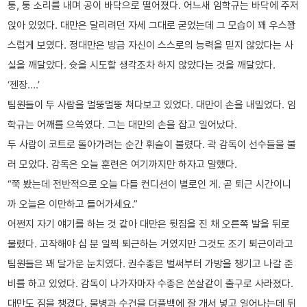
퉁, 퉁 소리를 내며 공이 바닥으로 떨어졌다. 어느새 임학규는 바닥에 주저
앉아 있었다. 대만은 달리려던 자세 그대로 굳었는데 그 모습이 꽤 우스꽝
스럽게 보였다. 정대만은 방금 자신이 스스로의 능력을 믿지 않았다는 사
실을 깨달았다. 슛을 시도할 생각조차 하지 않았다는 것을 깨달았다.
‘젠장….’
팀원들이 두 사람을 멀뚱멀뚱 쳐다보고 있었다. 대만이 손을 내밀었다. 임
학규는 어깨를 으쓱였다. 그는 대만의 손을 잡고 일어났다.
두 사람이 코트로 돌아가려는 순간 휘슬이 불렸다. 곽 감독이 선수들을 불
러 모았다. 감독은 오늘 훈련은 여기까지만 하자고 말했다.
“쭉 봤는데 전반적으로 오늘 다들 컨디션이 별로인 게. 곧 퇴근 시간이니
까 오늘은 이만하고 들어가세요.”
어쩐지 자기 얘기를 하는 것 같아 대만은 뒷짐을 진 채 오른쪽 발을 뒤로
물렸다. 고작해야 십 분 일찍 퇴근하는 거였지만 그것도 조기 퇴근이라고
팀원들은 꽤 달가운 눈치였다. 권수종은 벌써부터 가방을 챙기고 나갈 준
비를 하고 있었다. 감독이 나가자마자 수종은 쏜살같이 출구로 사라졌다.
대만도 짐을 챙겼다. 물병과 수건을 더플백에 잘 개서 넣고 일어나는데 뒤