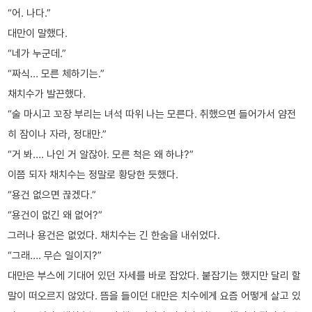
“어. 나다.”
대만이 말했다.
“네가 누군데.”
“짜식… 모른 체하기는.”
채치수가 발끈했다.
“술 마시고 꼬장 부리는 녀석 따위 나는 모른다. 취했으면 들어가서 얌전
히 잠이나 자라, 정대만.”
“거 봐…. 나인 거 알잖아. 모른 척은 왜 하냐?”
이쯤 되자 채치수는 정말로 황당한 듯했다.
“용건 없으면 끊겠다.”
“용건이 없긴 왜 없어?”
그러나 용건은 없었다. 채치수는 긴 한숨을 내쉬었다.
“그래…. 무슨 일이지?”
대만은 부스에 기대어 있던 자세를 바로 잡았다. 붙잡기는 했지만 달리 할
말이 떠오르지 않았다. 뜸을 들이던 대만은 치수에게 요즘 어떻게 살고 있