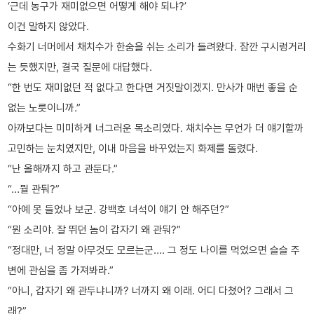
‘근데 농구가 재미없으면 어떻게 해야 되냐?’
이건 말하지 않았다.
수화기 너머에서 채치수가 한숨을 쉬는 소리가 들려왔다. 잠깐 구시렁거리
는 듯했지만, 결국 질문에 대답했다.
“한 번도 재미없던 적 없다고 한다면 거짓말이겠지. 만사가 매번 좋을 순
없는 노릇이니까.”
아까보다는 미미하게 너그러운 목소리였다. 채치수는 무언가 더 얘기할까
고민하는 눈치였지만, 이내 마음을 바꾸었는지 화제를 돌렸다.
“난 올해까지 하고 관둔다.”
“…뭘 관둬?”
“아예 못 들었나 보군. 강백호 녀석이 얘기 안 해주던?”
“뭔 소리야. 잘 뛰던 놈이 갑자기 왜 관둬?”
“정대만, 너 정말 아무것도 모르는군…. 그 정도 나이를 먹었으면 슬슬 주
변에 관심을 좀 가져봐라.”
“아니, 갑자기 왜 관두냐니까? 너까지 왜 이래. 어디 다쳤어? 그래서 그
래?”