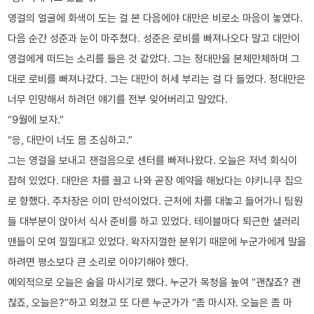
영걸의 얼굴에 화색이 도는 걸 본 다음에야 대만은 비로소 마음이 놓였다.
다음 순간 성준과 눈이 마주쳤다. 성준은 로비를 빠져나오다 말고 대만이
영걸에게 떠드는 소리를 들은 것 같았다. 그는 정대만을 본체만체하며 그
대로 로비를 빠져나갔다. 그는 대만이 허세 부리는 걸 다 들었다. 정대만은
너무 민망해서 하려던 얘기를 전부 잊어버리고 말았다.
“9월에 보자.”
“응, 대만이 너도 몸 조심하고.”
그는 영걸을 보내고 잰걸음으로 센터를 빠져나왔다. 오늘은 저녁 회식이
잡혀 있었다. 대만은 차를 끌고 나와 곧장 예약을 해놨다는 야키니쿠 집으
로 향했다. 주차장은 이미 만석이었다. 근처에 차를 대놓고 들어가니 팀원
들 대부분이 앉아서 식사 준비를 하고 있었다. 테이블마다 퇴근한 샐러리
맨들이 모여 낄낄대고 있었다. 왁자지껄한 분위기 때문에 누군가에게 말을
하려면 평소보다 큰 소리로 이야기해야 했다.
예외적으로 오늘은 술을 마시기로 했다. 누군가 목청을 높여 “괜찮죠? 괜
찮죠, 오늘은?”하고 외쳤고 또 다른 누군가가 “좀 마시자. 오늘은 좀 마