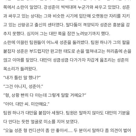
쪽에서 소란이 일었다. 강성준이 씩씩대며 누군가와 싸우고 있었다. 성준
과 싸우고 있는 상대는 그와 비슷한 시기에 입단해 오랫동안 자리를 지키
고 있는 산왕공고 출신의 센터였다. 말다툼이 격양되자 성준은 흥분을 감
추지 못했다. 심지어 그는 대만 쪽을 잠깐 노려보기까지 했다.
소란에 이끌린 팀원들이 어느새 성준을 둘러쌌다. 팀원 하나가 그의 팔을
붙잡자 성준은 부드럽지만 완고한 태도로 손을 떨쳐내고는 허리춤에 손을
얹고 이마를 짚었다. 대만이 성큼성큼 다가가자 차갑게 읊조리는 성준의
목소리가 들려왔다.
“내가 틀린 말 했나?”
“그건 아니지, 성준아.”
“형, 상황 빤히 다 아는데 그렇게 말할 거예요?”
“아아. 대만 씨. 미안해요.”
팀원 하나가 대만을 붙잡아 세웠다. 팀원은 말하지 않아도 대만의 기분을
다 안다는 듯한 얼굴로 미소를 지어 보였다.
“오늘 성준 형 컨디션이 좀 안 좋아서…. 두 분이서 말하다 좀 의견이 벌어