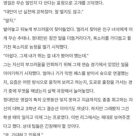
영걸은 무슨 말인지 다 안다는 표정으로 고개를 끄덕였다.
“대만이 넌 실전에 강하잖아. 잘 떨지도 않고.”
“알지.”
뱉어놓고 뒤늦게 부끄러움이 찾아들었다. 멀리서 찾아온 친구 녀석에게 이
게 무슨 추태냐. 정대만은 잠깐 말을 더듬거리다가, 목소리를 가다듬고 활
기찬 목소리로 능청을 떨기 시작했다.
“아쉽다. 그제 내가 뛰는 걸 네가 봤어야 했는데.”
그는 자신의 부끄러움을 만회하기 위해 그제 연습 경기에서 있었던 일을
이야기하기 시작했다. 얼마나 기가 막힌 패스를 받아서 슛으로 연결했는
지, 요즘은 어떤 방식으로 움직여 보려고 하는지, 도쿄로 출장을 가서는 경
기 중에 무엇을 해냈는지 살짝 과장해서 늘어놓았다.
정대만은 영걸이 특히 오랫동안 잊지 못하고 지금까지도 종종 회고하는 자
신의 대학교 3학년 리그 결승선 이야기도 꺼냈다. 하지만 그래봤자 그건
학생 때의 일이고 이제 그는 프로였다. 이번 리그에서는 제대로 보여주겠
다고 했다. 상대 팀들은 긴장해야 할 것이다.
“응. 기대하고 있을게.”