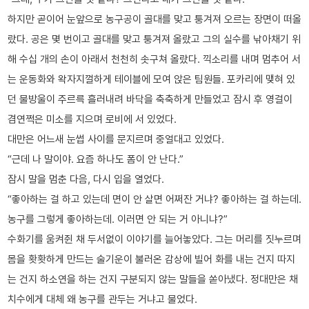
하지만 곧이어 눈앞으로 농구공이 골대를 맞고 퉁겨져 오르는 장면이 떠올
랐다. 공은 몇 번이고 골대를 맞고 퉁겨져 올랐고 그의 실수를 낚아채기 위
해 수십 개의 손이 아래서 천천히 솟구쳐 올랐다. 끽소리를 내며 멈추어 서
는 운동화와 왁자지껄하게 테이블에 모여 앉은 팀원들. 포카리에 맺혀 있
던 물방울이 주르륵 흘러내려 바닥을 축축하게 만들었고 잠시 후 영걸이
겸연쩍은 미소를 지으며 로비에 서 있었다.
대만은 어느새 눈썹 사이를 문지르며 중얼대고 있었다.
“근데 나 말이야. 요즘 하나도 폼이 안 난다.”
잠시 말을 멈춘 다음, 다시 입을 열었다.
“좋아하는 걸 하고 있는데 면이 안 살면 어쩌잔 거냐? 좋아하는 걸 하는데.
농구를 그렇게 좋아하는데. 이러면 안 되는 거 아니냐?”
수화기를 움켜쥔 채 두서없이 이야기를 늘어놓았다. 그는 머리를 짓누르며
몸을 홧홧하게 만드는 술기운이 불러온 감상에 빌어 화를 내는 건지 따지
는 건지 하소연을 하는 건지 구분되지 않는 말들을 쏟아냈다. 정대만은 채
치수에게 대체 왜 농구를 관두는 거냐고 물었다.