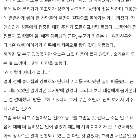
운에 빌어 분위기가 고조되자 성준의 사교적인 능력이 빛을 발하며 그동안
에 은은하게 쌓여 온 사람들의 불만이 원점으로 돌아가는 게 느껴졌다. 자
연스럽게 성준에게 집중된 대화 주제가 도돌이표처럼 돌았다. 그동안에 팀
원들이 고생했던 일, 예전 감독님의 근황, 누군가 키우는 개, 여자친구와
다녀온 여행 이야기가 이쪽에서 저쪽으로 왔다 갔다 이동했다.
끼려면 낄 수도 있었겠지만 오늘은 그럴 마음이 들지 않았다. 술기운이 도
는 걸 느끼며 대만이 미간을 눌렀다.
‘왜 이렇게 재미가 없냐….’
얼마 전에 송태섭과 강백호와 만나서 거리를 쏘다녔던 일이 떠올랐다. 근
래 재미있었던 일이라곤 그거밖에 없었다. 그러고 보니 태섭에게 물어본다
는 걸 깜빡했다. 방을 구하고 있다니 그게 무슨 소릴까. 진짜 여기서 아주
지내려는 건가?
그럼 국내 리그로 돌아오는 건가? 농구를 그만둔 것 같다는 소문 말고 태
섭에 대해 더 들려오는 말이 없었기 때문에 계약 이야기가 오고 갔더라도
아직 정식으로 일이 진행되고 있는 건 아닌 것 같았다. 그러면 내년쯤일 것