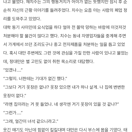
냐고 물었다. 채치수는 그의 행동거지가 어이가 없는 듯했지만 잠시 후 순
순히 자신의 근황 이야기를 들려주었다. 치수는 요즘 아는 사람의 폐업 정
리를 도와주고 있었다.
대학 동기 사이인데 요식업을 하다 얼마 전 쫄딱 망하는 바람에 이것저것
처분해야 할 물건이 많다고 했다. 치수는 동네 자영업자들을 중계해 주면
서 가게에서 쓰던 조리도구나 중고 전자제품을 처분하는 일을 돕고 있었
다. 혹시 대만 주변에도 그런 것에 관심을 가질 만한 사람이 있냐고 물었는
데, 정대만은 별 고민도 없이 취한 목소리로 대답했다.
“있겠냐….”
“그렇지. 너한테는 기대가 없긴 했다.”
“그보다 거기 옷장은 없냐? 옷장 있으면 내가 하나 살게. 나 집에 변변한
옷장이 없다.”
“라멘 집이라는 거 못 들었나. 네 생각엔 거기 옷장이 있을 것 같냐?”
“그런가….”
“그래, 얼간이 녀석 같으니라고.”
웃긴 얘기도 아닌데 힘없이 킬킬대며 대만은 다시 부스에 몸을 기댔다. 태