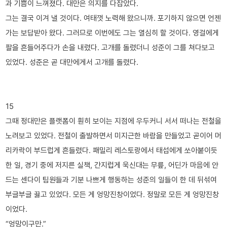
과 기쁨이 느껴졌다. 대만은 의지를 다잡았다.
그는 결국 이겨 낼 것이다. 여태껏 노력해 왔으니까. 포기하지 않으면 언젠
가는 보답받아 왔다. 그러므로 이번에도 그는 열심히 할 것이다. 영걸에게
팔을 흔들어주다가 손을 내렸다. 고개를 돌렸더니 성준이 그를 쳐다보고
있었다. 성준은 곧 대만에게서 고개를 돌렸다.
15
그때 정대만은 플랫폼이 훤히 보이는 지점에 우두커니 서서 떠나는 전철을
노려보고 있었다. 전철이 출발하면서 미지근한 바람을 만들었고 곧이어 머
리카락이 부드럽게 흔들렸다. 패밀리 레스토랑에서 태섭에게 쏘아붙이듯
한 일, 경기 중에 저지른 실책, 간지럽게 욱신대는 무릎, 어딘가 마음에 안
드는 센다이 팀원들과 기분 나쁘게 행동하는 성준의 일들이 한 데 뒤섞여
부글부글 끓고 있었다. 모든 게 엉망진창이었다. 정말로 모든 게 엉망진창
이었다.
“엉망이구만.”