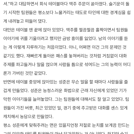
셔.”하고 대답하면서 회식 테이블마다 맥주 주문이 쏟아졌다. 술기운이 돌
기 시작한 팀원들은 평소보다 느물거리는 태도로 타인에 대한 경계심을 쉽
게 내려놓고 떠들어 댔다.
대만은 테이블 맨 끝에 앉아 있었다. 맥주를 찔끔찔끔 홀짝이면서 팀원들
이야기에 귀를 기울이려고 했지만 금방 흥미를 잃었다. 남의 이야기를 듣
는 게 이렇게 지루하기는 처음이었다. 아니, 어쩌면 이건 그의 문제인 것
같기도 했다. 재빠르게 돌아온 패스를 놓쳐버리는 것처럼 거침없이 대화
주제를 파고들거나 말을 얹으며 사람들 틈으로 섞여드는 그의 능력이 어디
론가 가버린 것만 같았다.
반면에 테이블 중앙에 앉아있는 성준은 무슨 말을 할 때마다 사람들을 즐
겁게 만들었다. 성준은 능청스러운 화법으로 근래 자신에게 있었던 기가
막힌 이야기들을 늘어놓았다. 그는 팀원들에 대해서도 잘 알고 있었다. 팀
원들이 가진 버릇, 최근 있었던 일, 경기 중에 주고받은 대화를 센스 있게
캐치해서 농담으로 만들었다.
평소 성준에게 맞춰주려는 면은 있을지언정 저절로 눈치를 보게끔 만드는
그의 미묘한 태도를 팀원들이 마냥 달가워하는 건 아니었다. 하지만 술기