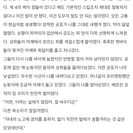
다. 제 4의 벽이 잠들어 있다고 해도 기본적인 스킬조차 제대로 발동되지
않다니 이건 말이 안 됐다. 이건 도무지 말도 안 되는 일이었다. 모든 고통
이 현실처럼 생생했다! 끔찍한 공포가 나를 그대로 내팽겨 쳤다. 턱이 덜덜
떨렸다. 상황이 파악되자 입안에서 감도는 피 맛이 더욱 선명하게 느껴졌
다. 성좌들이 어깨에서 흐르는 피를 게걸스럽게 핥아댔다. 축축한 혓바닥
들이 찢겨진 어깨와 목덜미를 훑고 지나갔다.
그들이 다시 나를 바닥에 눕혔지만 반항할 힘이 거의 남아있지 않았다. 공
포에 질린 채 눈동자만 움직여 성좌들을 올려다보았다. 이런 공포가 너무
낯설었다. 무수한 시선이 나를 내려다보고 있었다. 하나같이 흐리멍텅했던
눈동자에 조금씩 이체가 돌고 있었다. 그들이 나를 알아보았다. 베르칸 공
작의 입 꼬리가 천천히 벌어졌다.
“이런, 아까는 실례가 많았어. 잘 싸우더군.”
다른 목소리가 낄낄거렸다.
“자네의 노고에 경의를 표하지. 밟기 직전의 벌레가 꿈틀거리는 것 같은
모양새던데.”