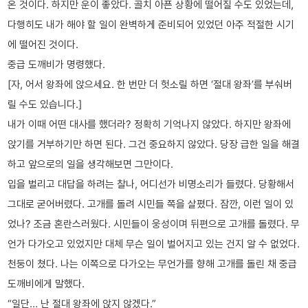
온 것이다. 하지만 운이 좋았다. 골치 아픈 상황에 떨어질 수도 있었는데,
다행히도 내가 해야 할 일이 완벽하게 준비되어 있었던 아주 적절한 시기
에 떨어진 것이다.
중급 도깨비가 명령했다.
[자, 어서 왕좌에 앉으세요. 한 번만 더 헛소릴 하면 ‘절대 왕좌’를 부숴버
릴 수도 있습니다.]
내가 이때 어떤 대사를 했더라? 정확히 기억나지 않았다. 하지만 왕좌에
앉기를 거부하기만 하면 된다. 그건 중요하지 않았다. 당장 급한 일을 해결
하고 앞으로의 일을 생각해보면 그만이다.
입을 벌리고 대답을 하려는 찰나, 어디선가 비명소리가 들렸다. 당황해서
그대로 굳어버렸다. 고개를 돌려 시민들 쪽을 살폈다. 잠깐, 이런 일이 있
었나? 조금 혼란스러웠다. 시민들이 웅성이며 뒤편으로 고개를 돌렸다. 무
언가 다가오고 있었지만 대체 무슨 일이 벌어지고 있는 건지 알 수 없었다.
천둥이 쳤다. 나는 이쪽으로 다가오는 무언가를 향해 고개를 돌린 채 중급
도깨비에게 말했다.
“일단… 난 절대 왕좌에 앉지 않겠다.”