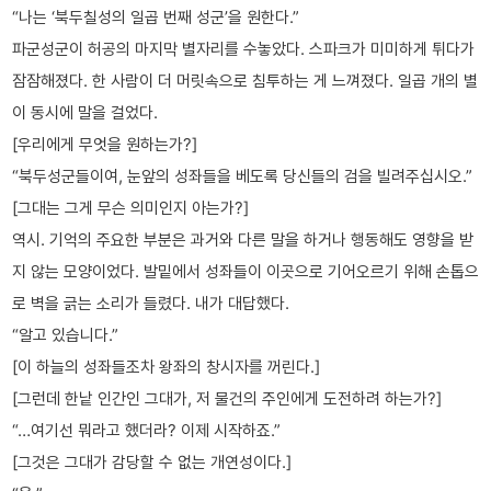
“나는 ‘북두칠성의 일곱 번째 성군’을 원한다.”
파군성군이 허공의 마지막 별자리를 수놓았다. 스파크가 미미하게 튀다가
잠잠해졌다. 한 사람이 더 머릿속으로 침투하는 게 느껴졌다. 일곱 개의 별
이 동시에 말을 걸었다.
[우리에게 무엇을 원하는가?]
“북두성군들이여, 눈앞의 성좌들을 베도록 당신들의 검을 빌려주십시오.”
[그대는 그게 무슨 의미인지 아는가?]
역시. 기억의 주요한 부분은 과거와 다른 말을 하거나 행동해도 영향을 받
지 않는 모양이었다. 발밑에서 성좌들이 이곳으로 기어오르기 위해 손톱으
로 벽을 긁는 소리가 들렸다. 내가 대답했다.
“알고 있습니다.”
[이 하늘의 성좌들조차 왕좌의 창시자를 꺼린다.]
[그런데 한낱 인간인 그대가, 저 물건의 주인에게 도전하려 하는가?]
“…여기선 뭐라고 했더라? 이제 시작하죠.”
[그것은 그대가 감당할 수 없는 개연성이다.]