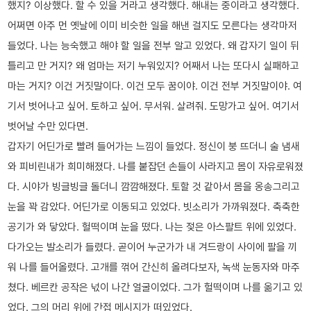
했지? 이상했다. 할 수 있을 거라고 생각했다. 해내는 중이라고 생각했다.
어쩌면 아주 먼 옛날에 이미 비슷한 일을 해낸 걸지도 모른다는 생각마저
들었다. 나는 능숙했고 해야 할 일을 전부 알고 있었다. 왜 갑자기 일이 뒤
틀리고 만 거지? 왜 엄마는 저기 누워있지? 어째서 나는 또다시 실패하고
마는 거지? 이건 거짓말이다. 이건 모두 꿈이야. 이건 전부 거짓말이야. 여
기서 벗어나고 싶어. 토하고 싶어. 무서워. 살려줘. 도망가고 싶어. 여기서
벗어날 수만 있다면.
갑자기 어딘가로 빨려 들어가는 느낌이 들었다. 정신이 붕 뜨더니 술 냄새
와 피비린내가 희미해졌다. 나를 붙잡던 손들이 사라지고 몸이 자유로워졌
다. 시야가 빙글빙글 돌더니 깜깜해졌다. 토할 것 같아서 몸을 옹송그리고
눈을 꽉 감았다. 어딘가로 이동되고 있었다. 빗소리가 가까워졌다. 축축한
공기가 와 닿았다. 헐떡이며 눈을 떴다. 나는 젖은 아스팔트 위에 있었다.
다가오는 발소리가 들렸다. 곧이어 누군가가 내 겨드랑이 사이에 팔을 끼
워 나를 들어올렸다. 고개를 꺾어 간신히 올려다보자, 녹색 눈동자와 마주
쳤다. 베르칸 공작은 넋이 나간 얼굴이었다. 그가 헐떡이며 나를 옮기고 있
었다. 그의 머리 위에 간접 메시지가 떠있었다.