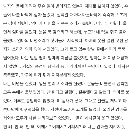
남자의 등에 가려져 무슨 일이 벌어지고 있는지 제대로 보이지 않았다. 손
들이 나를 바닥에 잡아 눌렀다. 헐떡일 때마다 마룻바닥에 축축하고 뜨거
운 김이 서렸다. 엄마가 비명을 지르는 소리가 들렸다. 너무 무서웠다. 울
면서 엄마를 불렀다. 눈을 꾹 감으려고 하는데, 누군가 내 턱을 쥐고 들어
올렸다. 엄마의 비명소리가 잦아들기 시작했다. 아빠의 옷을 걸친 낯선 남
자가 쓰러진 엄마 앞에 서있었다. 그가 들고 있는 칼날 끝에서 피가 뚝뚝
떨어졌다. 나는 덜덜 떨며 엄마의 이름을 불렀지만 엄마는 더 이상 대답하
지 않았다. 거실의 풍경이 남자의 등에 가려져 반 토막이 나있었다. 바닥은
축축했고, 가구에 피가 튀겨 지저분해져 있었다.
나는 비명을 질렀다. 입을 벌리고 소리를 질렀다. 온몸을 비틀면서 끔찍한
고통 속에서 울부짖었다. 안 된다고 말했다. 잘못했다고 말했다. 엄마를 불
렀다. 아무도 응답하지 않았다. 피 냄새가 났다. 그대로 얼굴을 처박고 마
룻바닥에 헛구역질을 했다. 시선이 느껴져 고개를 들었다. 쓰러진 엄마를
제외한 모두가 나를 내려다보고 있었다. 그들이 하나같이 웃고 있었다.
안 돼. 안 돼. 안 돼. 어째서? 어째서? 어째서? 왜 나는 엄마를 지키지 못