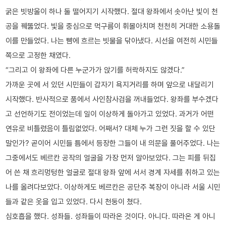
굵은 빗방울이 하나 둘 떨어지기 시작했다. 절대 왕좌에서 솟아난 빛이 천
공을 꿰뚫었다. 빛을 중심으로 먹구름이 휘몰아치며 천천히 거대한 소용돌
이를 만들었다. 나는 뺨에 흐르는 빗물을 닦아냈다. 시선을 여전히 시민들
쪽으로 고정한 채였다.
“그리고 이 왕좌에 다른 누군가가 앉기를 허락하지도 않겠다.”
가까운 곳에 서 있던 시민들이 갑자기 욕지거리를 하며 앞으로 내달리기
시작했다. 반사적으로 품에서 사인참사검을 꺼내들었다. 왕좌를 부수겠다
고 선언하기도 전이었는데 일이 이상하게 돌아가고 있었다. 과거가 어떤
연유로 비틀렸음이 틀림없었다. 어째서? 대체 누가 그런 짓을 할 수 있단
말인가? 곧이어 시민들 틈에서 등장한 그들이 내 의문을 풀어주었다. 나는
그중에서도 베르칸 공작의 얼굴을 가장 먼저 알아보았다. 그는 피를 뒤집
어 쓴 채 흐리멍텅한 얼굴로 절대 왕좌 앞에 서서 경계 자세를 취하고 있는
나를 올려다보았다. 이상하게도 베르칸은 공단주 복장이 아니라 서울 시민
들과 같은 옷을 입고 있었다. 다시 천둥이 쳤다.
심호흡을 했다. 성좌들. 성좌들이 따라온 것이다. 아니다. 따라온 게 아니