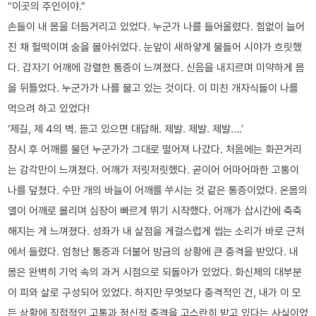
“이곳의 주인이야.”
손들이 내 몸을 더듬거리고 있었다. 누군가 나를 들어올렸다. 힘없이 늘어
진 채 헐떡이며 숨을 몰아쉬었다. 눈앞이 새하얗게 물들어 시야가 흐릿했
다. 갑자기 어깨에 강렬한 통증이 느껴졌다. 신음을 내지르며 미약하게 몸
을 뒤틀었다. 누군가가 나를 물고 있는 것이다. 이 미친 개자식들이 나를
먹으려 하고 있었다!
‘제길, 제 4의 벽. 듣고 있으면 대답해. 제발. 제발. 제발….’
잠시 후 어깨를 물던 누군가가 그대로 떨어져 나갔다. 처음에는 화끈거리
는 감각만이 느껴졌다. 어깨가 저릿저릿했다. 곧이어 어마어마한 고통이
나를 덮쳤다. 수만 개의 바늘이 어깨를 쑤시는 것 같은 통증이었다. 온몸의
열이 어깨로 몰리며 심장이 빠르게 뛰기 시작했다. 어깨가 삽시간에 축축
해지는 게 느껴졌다. 성좌가 내 살점을 게걸스럽게 씹는 소리가 바로 근처
에서 들렸다. 엄청난 통증과 더불어 방금의 상황에 큰 충격을 받았다. 내
몸은 완벽히 기억 속의 과거 시점으로 되돌아가 있었다. 화신체의 대부분
이 피와 살로 구성되어 있었다. 하지만 무엇보다 충격적인 건, 내가 이 모
든 상황에 직접적인 고통과 정신적 충격을 고스란히 받고 있다는 사실이었