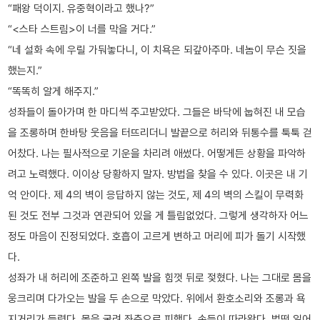
“패왕 덕이지. 유중혁이라고 했나?”
“<스타 스트림>이 너를 막을 거다.”
“네 설화 속에 우릴 가둬놓다니, 이 치욕은 되갚아주마. 네놈이 무슨 짓을
했는지.”
“똑똑히 알게 해주지.”
성좌들이 돌아가며 한 마디씩 주고받았다. 그들은 바닥에 눕혀진 내 모습
을 조롱하며 한바탕 웃음을 터뜨리더니 발끝으로 허리와 뒤통수를 툭툭 걷
어찼다. 나는 필사적으로 기운을 차리려 애썼다. 어떻게든 상황을 파악하
려고 노력했다. 이이상 당황하지 말자. 방법을 찾을 수 있다. 이곳은 내 기
억 안이다. 제 4의 벽이 응답하지 않는 것도, 제 4의 벽의 스킬이 무력화
된 것도 전부 그것과 연관되어 있을 게 틀림없었다. 그렇게 생각하자 어느
정도 마음이 진정되었다. 호흡이 고르게 변하고 머리에 피가 돌기 시작했
다.
성좌가 내 허리에 조준하고 왼쪽 발을 힘껏 뒤로 젖혔다. 나는 그대로 몸을
웅크리며 다가오는 발을 두 손으로 막았다. 위에서 환호소리와 조롱과 욕
지거리가 들렸다. 몸을 굴려 좌측으로 피했다. 손들이 따라왔다. 벌떡 일어