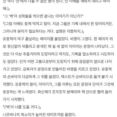
신 역시 ‘안’에서 나올 수 없는 몸이 된다. 넌 아해를 깨워서 데리고 와야
해.)」
“그 ‘벽’이 성좌들을 먹으면 끝나는 이야기가 아닌가?”
「(그럼 아해도 함께 먹히고 말아. 지금 그들은 기록 내에서 한 덩어리거든.
그러니까 분리가 필요하다는 거다. 설명은 이쯤하지.)」
유중혁이 마구 흩날리는 페이지를 붙잡았다. 비명이 그쳤다. 흰 페이지 위
로 정신없이 뒤틀리고 뭉개진 채 쉴 새 없이 이어지는 문장이 나타났다. 그
것은 더 이상 주춤거리며 도망치려고 하지도, 기록을 말소하려고 시도하지
도 않았다. 단지 어떤 고통으로부터 도망치기 위해 끊임없이 앞으로 나아
가고 있었다. 김독자가 문장으로 만들어진 비명을 지르고 있었다. 유중혁
의 손바닥이 다급하게 그 위를 쓸었다. 텍스트가 손바닥으로 옮겨 붙기 시
작했다. 유중혁의 몸이, 이야기가, 그를 이루는 모든 문장과 단어가 그것에
호응하는 게 느껴졌다. 화신체가 조각조각 분해되며 책 안으로 빨려 들어
가기 시작했다.
「(‘벽’이 너를 도울 거다.)」
니르바나의 목소리가 늘어진 테이프처럼 울렸다.