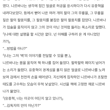
였다. 니르바나는 생각에 잠긴 얼굴로 허공을 응시하다가 다시 유중혁을
내려다보았다. 등에서 뻗어 나온 여러 개의 팔이 그의 무릎을, 그 무릎을
짚은 팔의 팔꿈치를, 그 팔꿈치를 붙잡은 팔의 팔꿈치를 잡았다. 니르바나
가 입술을 움직이지 않고 그의 것이 아닌 것처럼 들리는 목소리로 말했다.
「(나에 대한 설명을 할 시간은 없다. 넌 아해를 구하러 온 게 아니었던
가?)」
“…방법을 아나?”
「(나는 그저 ‘벽’의 이야기를 전달할 수 있을 뿐.)」
니르바나는 몸을 움직여 책 하나를 집어 들었다. 팔락팔락 페이지 넘어가
는 소리가 들렸다. 유중혁이 경계심을 풀지 않은 얼굴로 니르바나를 노려
보며 검에서 천천히 손을 떼어냈다. 자신에게 집착하던 니르바나가 초탈한
태도를 고수하는 모습이 무척 낯설었다. 시선을 책에 고정한 채로 니르바
나가 물었다.
「(유중혁, 너는 이곳이 어딘지 알고 있나?)」
“…김독자의 안이 아닌가?”