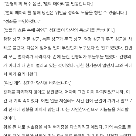
[‘간평의’의 특수 옵션, ‘별의 메아리’를 발동합니다.]
[‘별의 메아리’를 통해 당신은 위인급 성좌의 도움을 청할 수 있습니다.]
“성좌를 호명하겠다.”
[별들의 흐름 속에 위인급 성좌들이 당신의 목소리를 듣습니다.]
탐랑 성군, 거문 성군, 녹존 성군과 문곡 성군, 염정 성군과 무곡 성군을 차
례로 불렀다. 다음에 벌어질 일이 무엇인지 누구보다 잘 알고 있었다. 찬반
의 모든 별자리가 사라지자, 손에 들린 간평의가 부들부들 떨렸다. 간평의
가 아니라 내 손이 떨리고 있는 것이었다. 강한 현기증이 일면서 코와 귀에
서 피가 흘러나왔다.
[여섯 개의 성좌가 당신을 바라봅니다.]
왕좌를 파괴하지 않아도 상관없다. 어차피 그건 이미 파괴되었으니까. 여
긴 내 기억 속이었다. 어떤 일을 저질러도 시간 선에 균열이 가거나 앞으로
의 전개에 영향을 미치지 않는다. 나는 사인참사검으로 저놈들을 처리할
것이다.
검을 쥔 채로 심호흡을 하며 현기증을 다스리려고 애썼다. 기억 속으로 들
어온 탓에 덩달아 상황에 맞는 화신체로 하향된 것 같았다. 신체적 능력치