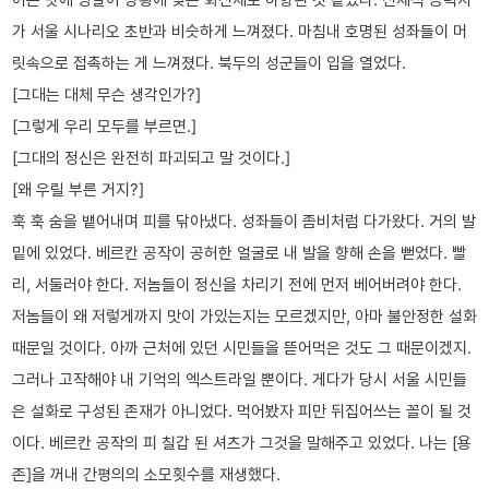
가 서울 시나리오 초반과 비슷하게 느껴졌다. 마침내 호명된 성좌들이 머
릿속으로 접촉하는 게 느껴졌다. 북두의 성군들이 입을 열었다.
[그대는 대체 무슨 생각인가?]
[그렇게 우리 모두를 부르면.]
[그대의 정신은 완전히 파괴되고 말 것이다.]
[왜 우릴 부른 거지?]
훅 훅 숨을 뱉어내며 피를 닦아냈다. 성좌들이 좀비처럼 다가왔다. 거의 발
밑에 있었다. 베르칸 공작이 공허한 얼굴로 내 발을 향해 손을 뻗었다. 빨
리, 서둘러야 한다. 저놈들이 정신을 차리기 전에 먼저 베어버려야 한다.
저놈들이 왜 저렇게까지 맛이 가있는지는 모르겠지만, 아마 불안정한 설화
때문일 것이다. 아까 근처에 있던 시민들을 뜯어먹은 것도 그 때문이겠지.
그러나 고작해야 내 기억의 엑스트라일 뿐이다. 게다가 당시 서울 시민들
은 설화로 구성된 존재가 아니었다. 먹어봤자 피만 뒤집어쓰는 꼴이 될 것
이다. 베르칸 공작의 피 칠갑 된 셔츠가 그것을 말해주고 있었다. 나는 [용
존]을 꺼내 간평의의 소모횟수를 재생했다.