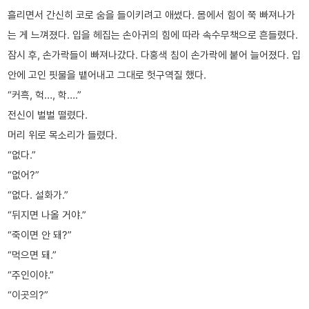
흘리면서 간신히 코로 숨을 들이키려고 애썼다. 몸에서 힘이 쭉 빠져나가
는 게 느껴졌다. 입을 헤집는 손아귀의 힘에 따라 속수무책으로 흔들렸다.
잠시 후, 손가락들이 빠져나갔다. 다홍색 침이 손가락에 붙어 늘어졌다. 입
안에 고인 핏물을 뱉어내고 그대로 헛구역질 했다.
“커흑, 헉…, 학….”
전신이 벌벌 떨렸다.
머리 위로 목소리가 들렸다.
“없다.”
“없어?”
“없다. 설화가.”
“뒤지면 나올 거야.”
“죽이면 안 돼?”
“먹으면 돼.”
“주인이야.”
“이곳의?”