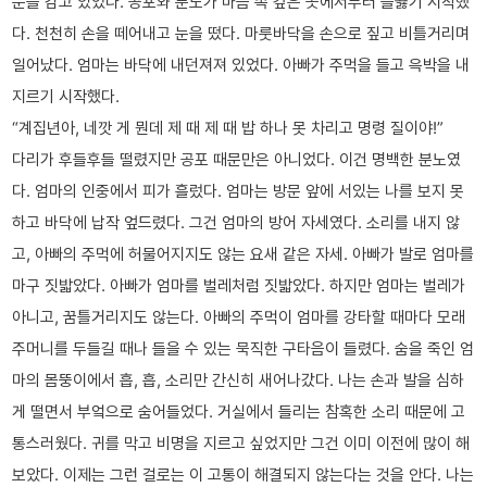
눈을 감고 있었다. 공포와 분노가 마음 속 깊은 곳에서부터 들끓기 시작했
다. 천천히 손을 떼어내고 눈을 떴다. 마룻바닥을 손으로 짚고 비틀거리며
일어났다. 엄마는 바닥에 내던져져 있었다. 아빠가 주먹을 들고 윽박을 내
지르기 시작했다.
“계집년아, 네깟 게 뭔데 제 때 제 때 밥 하나 못 차리고 명령 질이야!”
다리가 후들후들 떨렸지만 공포 때문만은 아니었다. 이건 명백한 분노였
다. 엄마의 인중에서 피가 흘렀다. 엄마는 방문 앞에 서있는 나를 보지 못
하고 바닥에 납작 엎드렸다. 그건 엄마의 방어 자세였다. 소리를 내지 않
고, 아빠의 주먹에 허물어지지도 않는 요새 같은 자세. 아빠가 발로 엄마를
마구 짓밟았다. 아빠가 엄마를 벌레처럼 짓밟았다. 하지만 엄마는 벌레가
아니고, 꿈틀거리지도 않는다. 아빠의 주먹이 엄마를 강타할 때마다 모래
주머니를 두들길 때나 들을 수 있는 묵직한 구타음이 들렸다. 숨을 죽인 엄
마의 몸뚱이에서 흡, 흡, 소리만 간신히 새어나갔다. 나는 손과 발을 심하
게 떨면서 부엌으로 숨어들었다. 거실에서 들리는 참혹한 소리 때문에 고
통스러웠다. 귀를 막고 비명을 지르고 싶었지만 그건 이미 이전에 많이 해
보았다. 이제는 그런 걸로는 이 고통이 해결되지 않는다는 것을 안다. 나는