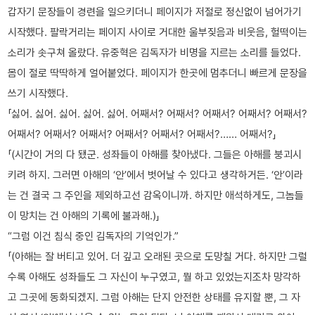
갑자기 문장들이 경련을 일으키더니 페이지가 저절로 정신없이 넘어가기
시작했다. 팔락거리는 페이지 사이로 거대한 울부짖음과 비웃음, 헐떡이는
소리가 솟구쳐 올랐다. 유중혁은 김독자가 비명을 지르는 소리를 들었다.
몸이 절로 딱딱하게 얼어붙었다. 페이지가 한곳에 멈추더니 빠르게 문장을
쓰기 시작했다.
「싫어. 싫어. 싫어. 싫어. 싫어. 어째서? 어째서? 어째서? 어째서? 어째서?
어째서? 어째서? 어째서? 어째서? 어째서? 어째서?…… 어째서?」
「(시간이 거의 다 됐군. 성좌들이 아해를 찾아냈다. 그들은 아해를 붕괴시
키려 하지. 그러면 아해의 ‘안’에서 벗어날 수 있다고 생각하거든. ‘안’이라
는 건 결국 그 주인을 제외하고선 감옥이니까. 하지만 애석하게도, 그놈들
이 망치는 건 아해의 기록에 불과해.)」
“그럼 이건 침식 중인 김독자의 기억인가.”
「(아해는 잘 버티고 있어. 더 깊고 오래된 곳으로 도망칠 거다. 하지만 그럴
수록 아해도 성좌들도 그 자신이 누구였고, 뭘 하고 있었는지조차 망각하
고 그곳에 동화되겠지. 그럼 아해는 단지 안전한 상태를 유지할 뿐, 그 자