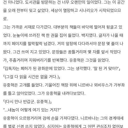
건 아니었다. 도서관을 방문하는 건 너무 오랜만의 일이었다. 그는 이 공간
을 오래 전부터 잊고 살았다. 세상이 멸망하고 시나리오가 시작되었으므
로.
그는 가까운 서재로 다가갔다. 대부분의 책들이 바닥에 떨어져 뒹굴고 있
었다. 눈높이에 쓰러진 책 한 권을 집어 들었다. 백지였다. 글자가 나올 때
까지 페이지를 팔락팔락 넘겼다. 거의 앞장에 다다라서야 문장 몇 줄이 나
왔다. 그건 쓰여 지고 있었다. 문장들은 꿈틀거리며 몇 자를 앞서 적었다
가, 주춤거리며 지워버리기를 반복했다. 유중혁은 그것을 읽었다.
「김독자는 폐허가 된 광화문에 있었다. 그는 생각했다. ‘잘 된 거 맞아?’」
「(그걸 다 읽을 시간은 없을 거다.)」
유중혁은 고개를 들었다. 기울어진 책장 위에 니르바나 뫼비우스가 가부좌
를 틀고 앉아있었다. 그가 유중혁을 내려다보았다.
「(다시 만나 반갑군. 유중혁.)」
“…네놈이 어떻게 여기 있는 거지?”
유중혁이 으르렁거리며 검에 손을 가져다댔다. 니르바나는 그의 경계태세
를 별로 신경 쓰지 않았다. 심지어는 유중혁에게 그 어떤 관심조차 없어보