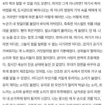
4의 벽과 말할 수 있을 지도 모른다. 하지만 그게 아니라면? 여기서 죽어
버렸을 때, 도서관으로 빠져나오는 게 아니라 영원히 기억 속을 헤매게 되
는 거라면? 어떻게 하면 좋지? 어떻게 해야만. 나는 어떻게 하면.
누군가 내 뒷덜미를 붙잡아 바닥에 처박았다. 축축한 아스팔트 위를 데굴
데굴 굴렀다. 뺨이 화끈거렸다. 발소리들이 몰려오는 게 들렸다. 안 돼. 나
는 눈을 감고 있는 힘껏 고개를 저었다. 벗어나야 돼. 여기서. 여기가 아니
라면 어디든. 그들이 힘을 발휘할 수 없는 시기라면 어디든. 갑자기 공기가
가벼워지는 게 느껴졌다. 거짓말처럼 몸이 가뿐해졌다. 성좌들이 헐떡이는
소리와 젖은 발소리들이 점점 멀어졌다. 곧이어 사방이 완벽히 조용해졌
다. 잠시간 세상이 진공 상태에 놓인 것 같았다. 무대가 장면을 바꾸어 급
하게 풍경이 재조립되는 것처럼. 나는 건조한 공기 속에서 먼지와 가구 냄
새를 맡을 수 있었다. 어디선가 무언가를 거칠게 후려치는 소리가 들렸다.
유리 깨지는 소리도 들렸다. 유리로 된 무언가가 떨어져 박살나는 소리, 흐
느끼는 소리와 숨죽인 비명 소리가 점차 뚜렷해졌다. 날카로운 유리 파편
이 내 손가락에 맞아 튕겨져 나갔다. 나는 웅크린 채 두 손으로 귀를 막고,