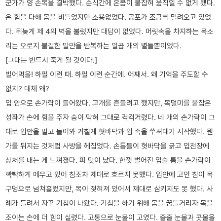
군가가 양 손목을 결박했다. 순식간에 온몸이 붙잡혀 움직일 수 없게 됐다.
온 힘을 다해 몸을 비틀었지만 소용없었다. 공포가 조금씩 밀려오고 있었
다. 뒤늦게 제 4의 벽을 불렀지만 대답이 없었다. 머릿속을 차지하는 목소
리는 오로지 불길한 말만을 반복하는 일곱 개의 별들뿐이었다.
[그대는 반드시 죽게 될 것이다.]
빌어먹을! 하필 이런 때. 하필 이런 순간에. 어째서. 왜 기억을 주도할 수
없지? 대체 왜?
입 안으로 손가락이 들어왔다. 고개를 흔들려고 했지만, 목덜미를 붙잡은
성좌가 손에 힘을 주자 숨이 막혀 그대로 컥컥거렸다. 네 개의 손가락이 그
대로 입안을 밀고 들어와 거칠게 혓바닥과 입 속을 쑤셔대기 시작했다. 뭔
가를 뒤지는 것처럼 사방을 헤집었다. 손톱들이 혓바닥을 긁고 입천장에
상처를 내는 게 느껴졌다. 피 맛이 났다. 한껏 벌어진 입술 틈을 손가락이
빡빡하게 메우고 있어 침조차 제대로 흐르지 못했다. 입안에 고인 침이 목
구멍으로 넘쳐흘렀지만, 목이 젖혀져 있어서 제대로 삼키지도 못 했다. 사
례가 들려서 자꾸 기침이 나왔다. 기침을 하기 위해 몸을 꿈틀거리자 목을
조이는 손에 더 힘이 실렸다. 고통으로 눈물이 고였다. 줄줄 눈물과 콧물을