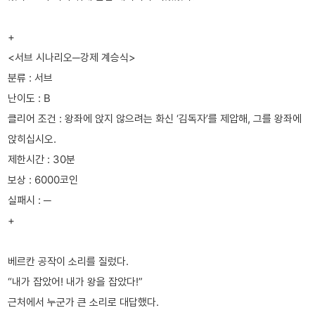
+
<서브 시나리오─강제 계승식>
분류 : 서브
난이도 : B
클리어 조건 : 왕좌에 앉지 않으려는 화신 ‘김독자’를 제압해, 그를 왕좌에
앉히십시오.
제한시간 : 30분
보상 : 6000코인
실패시 : ─
+
베르칸 공작이 소리를 질렀다.
“내가 잡았어! 내가 왕을 잡았다!”
근처에서 누군가 큰 소리로 대답했다.