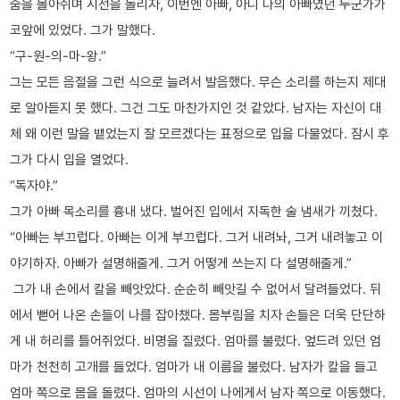
숨을 몰아쉬며 시선을 돌리자, 이번엔 아빠, 아니 나의 아빠였던 누군가가
코앞에 있었다. 그가 말했다.
“구-원-의-마-왕.”
그는 모든 음절을 그런 식으로 늘려서 발음했다. 무슨 소리를 하는지 제대
로 알아듣지 못 했다. 그건 그도 마찬가지인 것 같았다. 남자는 자신이 대
체 왜 이런 말을 뱉었는지 잘 모르겠다는 표정으로 입을 다물었다. 잠시 후
그가 다시 입을 열었다.
“독자야.”
그가 아빠 목소리를 흉내 냈다. 벌어진 입에서 지독한 술 냄새가 끼쳤다.
“아빠는 부끄럽다. 아빠는 이게 부끄럽다. 그거 내려놔, 그거 내려놓고 이
야기하자. 아빠가 설명해줄게. 그거 어떻게 쓰는지 다 설명해줄게.”
그가 내 손에서 칼을 빼앗았다. 순순히 빼앗길 수 없어서 달려들었다. 뒤
에서 뻗어 나온 손들이 나를 잡아챘다. 몸부림을 치자 손들은 더욱 단단하
게 내 허리를 틀어쥐었다. 비명을 질렀다. 엄마를 불렀다. 엎드려 있던 엄
마가 천천히 고개를 들었다. 엄마가 내 이름을 불렀다. 남자가 칼을 들고
엄마 쪽으로 몸을 돌렸다. 엄마의 시선이 나에게서 남자 쪽으로 이동했다.