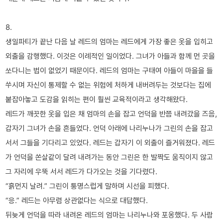
8.
생일파티가 끝난 다음 날 레드의 엄마는 레드에게 가장 좋은 옷을 입히고
외출을 감행했다. 이것은 이례적인 일이었다. 그녀가 아들과 함께 먼 곳을
쏘다니는 법이 없었기 때문이다. 레드의 엄마는 구태여 아들이 마을을 들
쑤시며 자신이 통제할 수 없는 위험에 처하게 내버려두는 것보다는 집에
붙잡아놓고 도감을 읽히는 편이 훨씬 교육적이라고 생각해왔다.
레드가 깨끗한 옷을 입은 채 엄마의 손을 잡고 언덕을 반쯤 내려갔을 즈음,
갑자기 그녀가 손을 흔들었다. 언덕 아래에 나리누나가 그린의 손을 잡고
서서 그들을 기다리고 있었다. 레드는 갑자기 이 외출이 즐거워졌다. 레드
가 언덕을 쏜살같이 달려 내려가는 동안 그린은 한 발짝도 움직이지 않고
그 자리에 우뚝 서서 레드가 다가오는 것을 기다렸다.
“흙먼지 날려.” 그린이 퉁명스럽게 말하며 시선을 피했다.
“응.” 레드는 아무렴 상관없다는 식으로 대답했다.
뒤늦게 언덕을 따라 내려온 레드의 엄마는 나리누나와 포옹했다. 두 사람