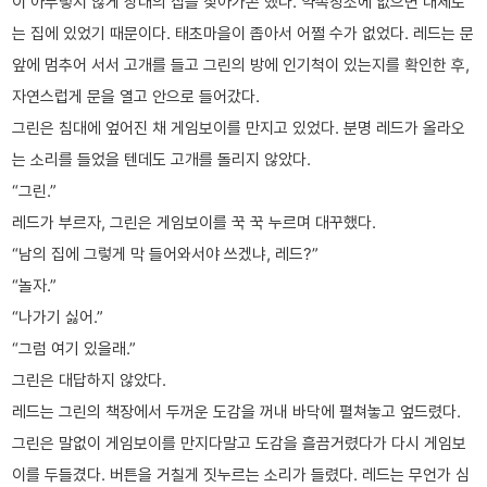
이 아무렇지 않게 상대의 집을 찾아가곤 했다. 약속장소에 없으면 대체로
는 집에 있었기 때문이다. 태초마을이 좁아서 어쩔 수가 없었다. 레드는 문
앞에 멈추어 서서 고개를 들고 그린의 방에 인기척이 있는지를 확인한 후,
자연스럽게 문을 열고 안으로 들어갔다.
그린은 침대에 엎어진 채 게임보이를 만지고 있었다. 분명 레드가 올라오
는 소리를 들었을 텐데도 고개를 돌리지 않았다.
“그린.”
레드가 부르자, 그린은 게임보이를 꾹 꾹 누르며 대꾸했다.
“남의 집에 그렇게 막 들어와서야 쓰겠냐, 레드?”
“놀자.”
“나가기 싫어.”
“그럼 여기 있을래.”
그린은 대답하지 않았다.
레드는 그린의 책장에서 두꺼운 도감을 꺼내 바닥에 펼쳐놓고 엎드렸다.
그린은 말없이 게임보이를 만지다말고 도감을 흘끔거렸다가 다시 게임보
이를 두들겼다. 버튼을 거칠게 짓누르는 소리가 들렸다. 레드는 무언가 심