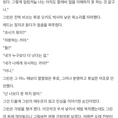
된다. 그렇게 일렀거늘 너는 아직도 할애비 말을 이해하지 못 하는 것 같구
나.”
그린은 잔뜩 비꼬는 투로 오키도 박사의 낮은 목소리를 따라했다.
레드는 잠자코 듣다가 얼굴을 찌푸렸다.
“과시가 뭐지?”
“자랑하는 거야.”
“뭘?”
“내가 누구보다 더 낫다는 걸.”
“네가 나에게 과시하는 거야?”
“아니.”
그린은 그 어느 때보다 쌀쌀맞은 투로, 그러나 분명하고 확실한 어조로 단
언했다.
“넌 나보다 못 하지 않아.”
그건 드물게 그린이 에두르지 않고 진심을 이야기한 순간이었다.
그린은 가방을 챙겨 멨다. 이것저것 쑤셔 넣어서 제법 묵직했는데도 그린
의 등에 얹어놓으니 그럴싸한 여행 가방처럼 보였다. 어쩌면 오래 전부터