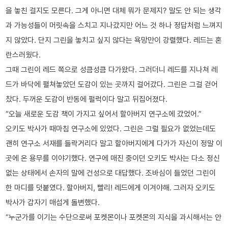
을 놓친 걸지도 모른다. 그게 아니면 대체 뭐가 문제지? 말도 안 되는 생각
과 가능성들이 머릿속을 스치고 지나갔지만 어느 것 하나 정답처럼 느껴지
지 않았다. 단지 그린을 놓치고 싶지 않다는 욕망만이 강렬했다. 레드는 혼
란스러웠다.
그때 그린이 레드 쪽으로 성큼성큼 다가왔다. 그러더니 레드를 지나쳐 레
드가 바닥에 펼쳐놓았던 도감이 있는 곳까지 걸어갔다. 그린은 그걸 걷어
찼다. 두꺼운 도감이 반동에 펄럭이다 말고 뒤집어졌다.
“오늘 새로운 도감 책이 가지고 싶어서 할아버지 연구소에 갔었어.”
오키도 박사가 때마침 연구소에 있었다. 그린은 그럴 필요가 없었는데도
괜히 연구소 서재를 들락거리다 말고 할아버지에게 다가가 자신이 정말 이
곳에 온 용무를 이야기했다. 연구에 매진 중이던 오키도 박사는 다소 정신
없는 상태에서 손자의 말에 건성으로 대답했다. 조바심이 들었던 그린이
한 마디를 덧붙였다. 할아버지, 빨리! 레드에게 이겨야해. 그러자 오키도
박사가 갑자기 매섭게 돌변했다.
“누군가를 이기는 수단으로써 포켓몬이나 포켓몬의 지식을 과시해서는 안