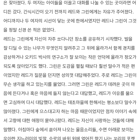
은 잦아졌다. 두 여자는 아이들을 이끌고 대화를 나눌 수 있는 곳이라면 어
디든 갔다. 간식시간이 오기 전까지 레드와 그린에게는 자유가 주어졌다.
어디까지나 두 여자의 시선이 닿는 곳에 한에서였지만 레드나 그린이 그것
을 정말 신경 쓴 적은 없었다.
레드는 그린에게 자신이 자주 쏘다니던 장소를 공유하기 시작했다. 발을
잘 디딜 수 있는 나무가 무엇인지 알려주고 그 위에 올라가서 함께 경치를
감상하거나 오키드 박사의 연구소가 잘 보이는 작은 언덕에 올라가 정오가
되도록 앉아있기도 했다. 그린은 도감을 펼칠 때보다 훨씬 말수가 적은 편
이었지만 레드가 질문을 던지면 성의껏 대답해주었다. 주로 레드는 그린이
무슨 생각을 하고 있는지를 물었다. 그러면 그린은 레드가 데려온 곳이 마
음에 든다거나 혹은 마음에 들지 않는다고 대답했고, 레드가 이유를 물으
면 고심하여 다시 대답했다. 레드는 태초마을에 한해서는 평소보다 말수가
많아졌다. 그린에게 으스대고자 하는 마음 때문이었지만 점차 이야기 속에
서 고향에 대한 애정이 묻어나왔다. 레드는 자신이 사랑하는 것들에 대해
말했다. 아침마다 숲에서 쏟아져 나오는 울음소리들, 수면 아래로 보이는
우아한 지느러미의 빛깔, 수로의 바위 위에 엎어진 향기 나는 꼬리의 포켓