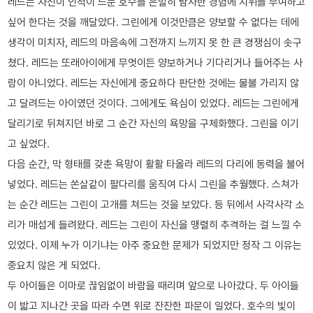
레드는 자신이 인적이 드문 호수를 은밀히 탐사한 경험에 지위를 부여하고
싶어 한다는 것을 깨달았다. 그린에게 이것만큼은 양보할 수 없다는 데에
생각이 미치자, 레드의 마음속에 그전까지 느끼지 못 한 큰 경쟁심이 솟구
쳤다. 레드는 또래아이에게 무엇이든 양보하거나 기다리거나 들어주는 사
람이 아니었다. 레드는 자신에게 중요하다 판단한 것에는 물불 가리지 않
고 달려드는 아이였던 것이다. 그에게도 욕심이 있었다. 레드는 그린에게
달리기로 뒤쳐지던 바로 그 순간 자신의 욕망을 구체화했다. 그린을 이기
고 싶었다.
다음 순간, 막 형태를 갖춘 욕망이 활활 타올라 레드의 다리에 동력을 불어
넣었다. 레드는 쏜살같이 팔다리를 움직여 다시 그린을 추월했다. 스쳐가
는 순간 레드는 그린이 고개를 쳐드는 것을 보았다. 등 뒤에서 사각사각 소
리가 매섭게 들려왔다. 레드는 그린이 자신을 맹렬히 추격하는 걸 느낄 수
있었다. 이제 누가 이기냐는 아주 중요한 문제가 되었지만 정작 그 이유는
중요치 않은 게 되었다.
두 아이들은 이마로 끊임없이 바람을 때리며 앞으로 나아갔다. 두 아이들
이 밟고 지나간 곳을 따라 수면 위로 잔잔한 파문이 일었다. 호수의 빛이