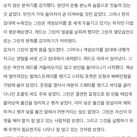
상치 않은 분위기를 감지했다. 방안이 온통 분노와 슬픔으로 짓눌려 있는
것 같았다. 무언가 가득 들어차서 곧 터져버릴 것만 같았다. 그러나 정작
침대에 누워있는 그린은 게임보이를 좀 세게 두들기고 있기는 하지만 더없
이 평온해보였다. 레드는 그린의 얼굴을 살피려 했지만 그린의 옆모습만으
로는 그린의 변화를 감지하기가 어려웠다.
갑자기 그린이 벌떡 몸을 일으켰다. 그러더니 게임보이를 침대에 내팽겨
치고는 양말을 바로 신고 침대에서 내려왔다. 레드도 따라서 일어났다. 그
린은 여전히 레드를 거들떠보지도 않고 방안을 돌아다니기 시작했다. 책상
에 엎어져있는 벌레스프레이를 챙기고 스타팅 포켓몬 모형과 삐삐인형을
가방에 쓸어 담았다. 옷장을 열어서 여분의 스웨터를 챙기고 바닥을 굴러
다니던 초콜릿 바도 주워 넣었다. 그린은 결연한 표정으로 방 안을 매섭게
훑어보며 물건을 정리하고 챙겨 넣었다. 이미 넣은 물건을 망설이며 제외
하거나 챙겨 넣을 물건 앞에서 머뭇거리는 일도 없었다. 그린은 자신이 무
엇을 해야 할지 잘 알고 있는 사람처럼 보였다. 그리고 그것을 실행하기 위
해 무엇이 필요한지도 너무나 잘 알고 있는 것처럼 보였다.