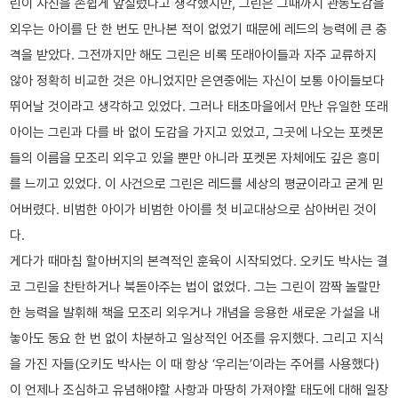
린이 자신을 손쉽게 앞질렀다고 생각했지만, 그린은 그때까지 관동도감을
외우는 아이를 단 한 번도 만나본 적이 없었기 때문에 레드의 능력에 큰 충
격을 받았다. 그전까지만 해도 그린은 비록 또래아이들과 자주 교류하지
않아 정확히 비교한 것은 아니었지만 은연중에는 자신이 보통 아이들보다
뛰어날 것이라고 생각하고 있었다. 그러나 태초마을에서 만난 유일한 또래
아이는 그린과 다를 바 없이 도감을 가지고 있었고, 그곳에 나오는 포켓몬
들의 이름을 모조리 외우고 있을 뿐만 아니라 포켓몬 자체에도 깊은 흥미
를 느끼고 있었다. 이 사건으로 그린은 레드를 세상의 평균이라고 굳게 믿
어버렸다. 비범한 아이가 비범한 아이를 첫 비교대상으로 삼아버린 것이
다.
게다가 때마침 할아버지의 본격적인 훈육이 시작되었다. 오키도 박사는 결
코 그린을 찬탄하거나 북돋아주는 법이 없었다. 그는 그린이 깜짝 놀랄만
한 능력을 발휘해 책을 모조리 외우거나 개념을 응용한 새로운 가설을 내
놓아도 동요 한 번 없이 차분하고 일상적인 어조를 유지했다. 그리고 지식
을 가진 자들(오키도 박사는 이 때 항상 ‘우리는’이라는 주어를 사용했다)
이 언제나 조심하고 유념해야할 사항과 마땅히 가져야할 태도에 대해 일장