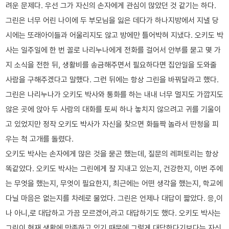
려운 문제다. 우선 그가 자신의 손자에게 관심이 많았던 것 같기는 하다.
그린은 너무 어린 나이에 두 부모님을 잃은 데다가 하나지방에서 지낼 당
시에는 또래아이들과 어울리지도 않고 방에만 틀어박혀 지냈다. 오키도 박
사는 일주일에 한 번 꼴로 나리누나에게 전화를 걸어서 안부를 묻고 몇 가
지 소식을 전한 뒤, 생활비를 송금해주면서 필요하다면 집안일을 도와줄
사람을 구해주겠다고 말했다. 그런 뒤에는 항상 그린을 바꿔달라고 했다.
그린은 나리누나가 오키도 박사와 통화를 하는 내내 너무 멀지도 가깝지도
않은 곳에 앉아 두 사람의 대화를 토씨 하나 놓치지 않으려고 귀를 기울이
고 있었지만 정작 오키도 박사가 자신을 찾으면 화들짝 놀라서 딴청을 피
우는 척 고개를 돌렸다.
오키도 박사는 손자에게 많은 것을 묻곤 했는데, 질문의 레퍼토리는 항상
똑같았다. 오키도 박사는 그린에게 잘 지내고 있는지, 건강한지, 이번 주에
는 무엇을 했는지, 무엇이 필요한지, 최근에는 어떤 생각을 했는지, 학교에
다닐 마음은 없는지를 차례로 물었다. 그린은 언제나 대답이 짧았다. 응,이
나 아니,로 대답하고 가끔 모르겠어,라고 대답하기도 했다. 오키도 박사는
그린이 현재 생활에 만족하고 있기 때문에 그렇게 대답한다기보다는 자신