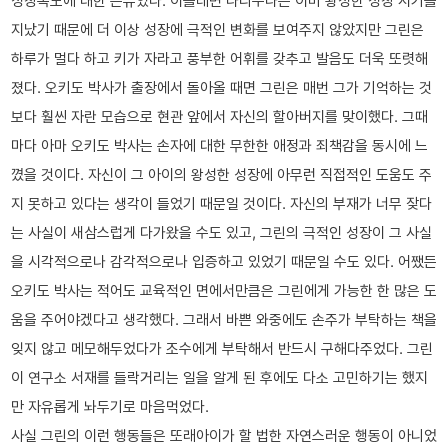
성장속도에 대한 은유였다. 이를테면 나리누나는 이미 왕성한 성장 시기를
지났기 때문에 더 이상 성장에 극적인 변화를 보여주지 않았지만 그린은
하루가 멀다 하고 키가 자라고 풍부한 어휘를 갖추고 발음도 더욱 또렷해
졌다. 오키도 박사가 출장에서 돌아올 때면 그린은 매번 그가 기억하는 것
보다 훨씬 자란 모습으로 현관 앞에서 자신의 할아버지를 맞이했다. 그때
마다 아마 오키도 박사는 손자에 대한 무한한 애정과 죄책감을 동시에 느
꼈을 것이다. 자신이 그 아이의 왕성한 성장에 아무런 직접적인 도움도 주
지 못하고 있다는 생각이 들었기 때문일 것이다. 자신의 부재가 너무 잦다
는 사실이 새삼스럽게 다가왔을 수도 있고, 그린의 극적인 성장이 그 사실
을 시각적으로나 감각적으로나 입증하고 있었기 때문일 수도 있다. 어쨌든
오키도 박사는 적어도 교육적인 면에서만큼은 그린에게 가능한 한 많은 도
움을 주어야겠다고 생각했다. 그래서 바쁜 와중에도 손주가 부탁하는 책을
잊지 않고 메모해두었다가 조수에게 부탁해서 반드시 구해다주었다. 그린
이 연구소 서재를 들락거리는 일을 알게 된 후에도 다소 고민하기는 했지
만 자유롭게 놔두기로 마음먹었다.
사실 그린의 이런 행동들은 또래아이가 할 법한 자연스러운 행동이 아니었