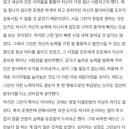
않고 세상의 모든 아이들을 통틀어 자신이 가장 잘난 사람이고자 했다. 제
일 잘나지 않으면 포켓몬 학계의 최고 권위자인 자신의 할아버지를 도무지
감동시킬 수 없을 것 같았기 때문이었다. 사실 그린이 정말로 원하는 것은
오키도 박사가 자신의 능력에 지나치게 압도된 나머지 충격에 빠지는 모습
을 보는 것이었다. 하지만 그런 일이 빠른 시일 내에 일어날 것 같지는 않
았다. 그래서 그린은 자신의 능력을 가장 잘 활용하고 발전시킬 수 있는 방
향으로 항상 머리를 굴리고 있었고, 그 지점을 모두에게 강조해서 자신이
준비된 뛰어난 사람임을 알리려했다. 갑자기 놀라운 능력을 발휘해 거의
모든 분야에서 두각을 드러내거나, 굳이 그럴 필요가 없는데도 허풍에 가
까운 자기어필을 늘어놓은 것도 다 이런 이유 때문이었을 것이다. 레드는
그린의 이런 노력마저도 겸손치 못 한 행동으로만 취급받는 오키도 집안의
분위기를 다소 안타깝게 생각했다.
하지만 그린이 뛰어난 아이라는 것에는 정말 티끌만큼의 의심의 여지도 없
었다. 특히 포켓몬에 관해서라면 과연 오키도 박사의 손자라는 말이 부끄
럽지 않을 만큼의 실력을 유감없이 드러내곤 했다. 그에 비하면 레드는 그
린보다 잘 하는 게 많지 않은 것처럼 보였다. 심지어는 성장도 그린보다 더