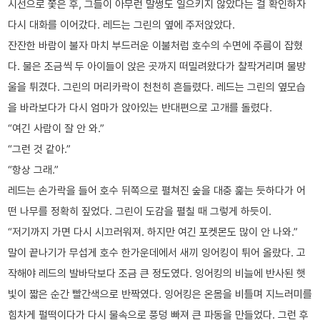
시선으로 쫓은 후, 그들이 아무런 말썽도 일으키지 않았다는 걸 확인하자
다시 대화를 이어갔다. 레드는 그린의 옆에 주저앉았다.
잔잔한 바람이 불자 마치 부드러운 이불처럼 호수의 수면에 주름이 잡혔
다. 물은 조금씩 두 아이들이 앉은 곳까지 떠밀려왔다가 찰팍거리며 물방
울을 튀겼다. 그린의 머리카락이 천천히 흔들렸다. 레드는 그린의 옆모습
을 바라보다가 다시 엄마가 앉아있는 반대편으로 고개를 돌렸다.
“여긴 사람이 잘 안 와.”
“그런 것 같아.”
“항상 그래.”
레드는 손가락을 들어 호수 뒤쪽으로 펼쳐진 숲을 대충 훑는 듯하다가 어
떤 나무를 정확히 짚었다. 그린이 도감을 펼칠 때 그렇게 하듯이.
“저기까지 가면 다시 시끄러워져. 하지만 여긴 포켓몬도 많이 안 나와.”
말이 끝나기가 무섭게 호수 한가운데에서 새끼 잉어킹이 튀어 올랐다. 고
작해야 레드의 발바닥보다 조금 큰 정도였다. 잉어킹의 비늘에 반사된 햇
빛이 짧은 순간 빨간색으로 반짝였다. 잉어킹은 온몸을 비틀며 지느러미를
힘차게 펄떡이다가 다시 물속으로 풍덩 빠져 큰 파동을 만들었다. 그런 후