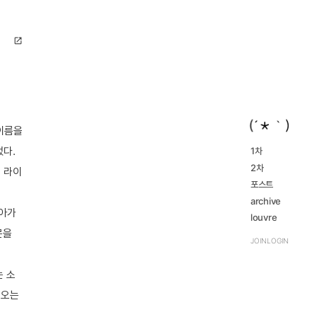
open_in_new
이름을
었다.
1차
2016...
2차
navigate_next
 라이
2023...
navigate_next
2016...
포스트
navigate_next
2023...
navigate_next
archive
돌아가
review
louvre
navigate_next
TRPG
몬을
navigate_next
JOIN
LOGIN
는 소
려오는