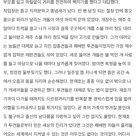
부모를 잃고 하릴없이 거리를 전전하며 뻑치기를 했다고 대답했다.
작업장은 좁고 지저분하고 똥냄새가 났다. 반 평 남짓 되는 철창 안에 똥오
줌으로 파리가 날리는 개들이 여섯 마리씩 갇혀 있었다. 개장수는 매주 주
말마다 트럭을 끌고 나가 시장과 골목 곳곳에서 개를 스물 마리 정도 데리
고 돌아왔고 매주 스물 마리 정도씩을 잡아 고기로 만들었다. 그가 데려오
는 놈들은 대체로 늙고 지친 잡종견들과 패배한 투견들이었지만 가끔 재수
없게 잡혀온 애완견들도 섞여 있었다. 새로 들어온 개들은 물 먹인 개 사료
를 들고 마당으로 나올 때마다 날카롭게 짖어댔다. 밤이면 목청을 높여 우
우, 컹컹컹 울부짖기도 했다. 그러나 일주일 쯤 지나게 되면 좁은 공간 속
에서 오줌과 똥을 지리며 순순해졌다. 한재호는 종종 이유 없이 밖으로 나
가 개새끼들을 구경하곤 했다. 투견들은 대체로 짖는 법이 없었다. 재호가
가까이 다가올 때까지도 으르렁거리기를 반복할 뿐 경박스럽게 입을 벌려
이빨을 드러내거나 침을 튀기지도 않았다. 곧 죽어 가죽이 벗겨질 몸인데
도 불구하고 출신의 남다름을 자랑하고 싶어 그런 걸지도 몰랐다. 한재호
가 투견들로부터 얻은 세상의 진리가 있다면 그것은 패배한 자들이 흘러들
어오는 세계에서 지켜낼 수 있는 것은 아무것도 없다는 것이었다. 어디서