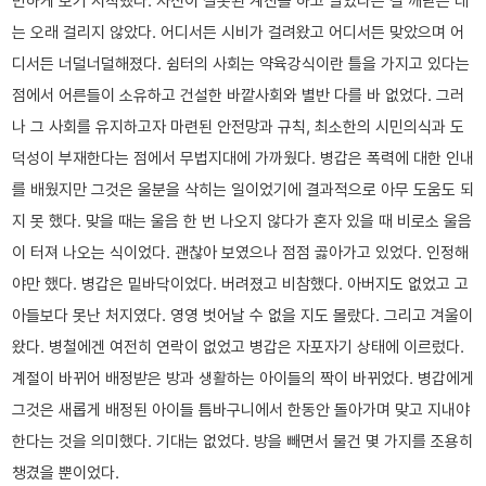
만하게 보기 시작했다. 자신이 잘못된 계산을 하고 말았다는 걸 깨닫는 데
는 오래 걸리지 않았다. 어디서든 시비가 걸려왔고 어디서든 맞았으며 어
디서든 너덜너덜해졌다. 쉼터의 사회는 약육강식이란 틀을 가지고 있다는
점에서 어른들이 소유하고 건설한 바깥사회와 별반 다를 바 없었다. 그러
나 그 사회를 유지하고자 마련된 안전망과 규칙, 최소한의 시민의식과 도
덕성이 부재한다는 점에서 무법지대에 가까웠다. 병갑은 폭력에 대한 인내
를 배웠지만 그것은 울분을 삭히는 일이었기에 결과적으로 아무 도움도 되
지 못 했다. 맞을 때는 울음 한 번 나오지 않다가 혼자 있을 때 비로소 울음
이 터져 나오는 식이었다. 괜찮아 보였으나 점점 곯아가고 있었다. 인정해
야만 했다. 병갑은 밑바닥이었다. 버려졌고 비참했다. 아버지도 없었고 고
아들보다 못난 처지였다. 영영 벗어날 수 없을 지도 몰랐다. 그리고 겨울이
왔다. 병철에겐 여전히 연락이 없었고 병갑은 자포자기 상태에 이르렀다.
계절이 바뀌어 배정받은 방과 생활하는 아이들의 짝이 바뀌었다. 병갑에게
그것은 새롭게 배정된 아이들 틈바구니에서 한동안 돌아가며 맞고 지내야
한다는 것을 의미했다. 기대는 없었다. 방을 빼면서 물건 몇 가지를 조용히
챙겼을 뿐이었다.