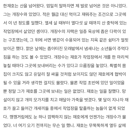
한재호는 산을 넘어왔다. 엄밀히 말하자면 제 발로 넘어온 것은 아니었다.
그는 개장수와 있었다. 적은 월급 대신 먹이고 재워주는 조건으로 그곳에
서 이 년 정도를 일했다. 열세 살 때부터 열다섯 살 때까지 산 중턱에 있는
작업장에서 살았던 셈이다. 개장수의 자택은 일층 옥상에 좁은 다락이 있
는 구조였는데, 그 위에 서면 병갑이 수용되어 있는 지옥 같은 쉼터가 얼핏
보이곤 했다. 맑은 날에는 좁아터진 모래밭에서 냄새나는 소년들이 주먹다
짐을 하는 것도 볼 수 있었다. 개장수는 재호가 작업장에서 개를 한 마리씩
놓칠 때마다 그곳에 보내버리는 수가 있다고 으름장을 놓았다. 특별히 몸
집이 크지도 않고 유달리 잘 싸울 것처럼 보이지도 않던 재호에게 협박이
될 수 있을 거라 생각한 걸지도 몰랐다. 물론 작업 초반에 있던 일이었을
뿐 정말 그가 재호를 그곳에 보내는 일은 없었다. 재호는 일을 잘했다. 망
설이지 않고 개의 모가지를 치고 매달아 가죽을 벗겼다. 몇 달이 지나자 재
호가 끌고 들어간 개새끼들 중에서 작업장을 탈출하는 놈들이 없게 되었
다. 깽깽거림에도 눈 하나 깜짝하지 않는 재호에게 언젠가는 개장수가 물
었다. 너 여기 오기 전까지는 무슨 일 했니. 재호는 무뚝뚝하게 열두 살에