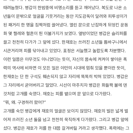
때려눕혔다. 병갑이 한밤중에 비명소리를 듣고 깨어났다. 복도로 나온 소
년들이 문밖으로 얼굴을 기웃거리는 동안 지도감독이 달려와 피투성이가
된 패거리 한 명을 짐짝처럼 끌어냈다. 열린 문으로 난잡하게 뒤엉킨 운동
화 몇 켤레와 혈흔이 틘 이불가지가 보였다. 옆방이었던 병갑은 슬리퍼를
끌고 천천히 다가가 그 앞에 섰다. 한재호는 쓰러진 소년들 틈바구니에서
시큰거리며 피를 닦아내고 있었다. 표정은 서늘했고 놀랍도록 차분했다.
이런 일쯤은 아무것도 아니었다는 듯이, 자신의 몸속에 켜켜이 쌓아온 폭
력의 역사에 비하면 이 모든 일은 야만의 시대에 멈춰 있을 뿐이란 듯이,
한재호는 단 한 구석도 훼손되지 않고 자리에 똑똑히 박혀 있었다. 병갑은
그 자리에서 굳어버리고 말았다. 시선이 마주치자 병갑은 화들짝 불에 덴
것처럼 고개를 숙였다. 재호는 피를 뱉으며 문 앞으로 다가왔다.
“뭐, 왜. 구경하러 왔어?”
고개를 숙인 병갑에게 재호의 얼굴은 보이지 않았다. 재호의 발은 넓게 벌
어져 쓰러진 소년 둘을 넘고 천천히 묵직하게 다가왔다. 그리고 병갑 앞에
섰다. 병갑은 재호가 저를 한 대쯤 갈겨버릴 거라고 생각했다. 폭력에는 그