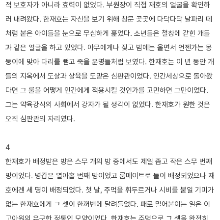
적 보호자가 아니라 효력이 없었다. 부원장이 직접 재호의 얼굴을 확인하
러 내려왔다. 한재호는 자신을 보기 위해 창문 곳곳에 다닥다닥 날파리 떼
처럼 붙은 아이들을 눈으로 무심하게 훑었다. 소년들은 철창에 갇힌 개들
과 같은 얼굴을 하고 있었다. 아무에게나 짖고 밤에는 울면서 언젠가는 몽
둥이에 맞아 다리를 뻗고 죽을 운명들처럼 보였다. 한재호는 이 년 동안 개
들의 지옥에서 도살과 살육을 도맡은 심판관이었다. 인간세상으로 돌아왔
다면 그 룰을 어떻게 인간에게 적용시킬 것인가를 고민하면 그만이었다.
그는 약육강식의 사회에서 강자가 될 생각이 없었다. 한재호가 원한 것은
오직 심판관의 자리였다.
4
한재호가 배정받은 방은 스무 개의 방 중에서도 제일 좁고 작은 스무 번째
방이었다. 병갑은 열아홉 번째 방이었고 룸메이트로 둘이 배정되었으나 재
호에겐 세 명이 배정되었다. 첫 날, 주먹을 휘두르거나 시비를 붙일 기미가
없는 한재호에게 그 셋이 한꺼번에 달려들었다. 패로 밀어붙이는 일은 이
고아원의 유구한 정통인 모양이었다. 한재호는 주먹으로 그 셋을 완전히