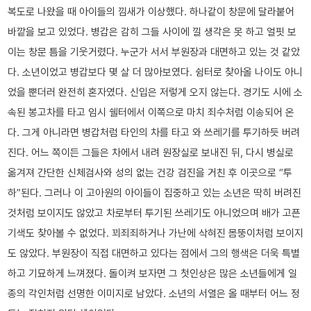
복도로 나왔을 때 아이들의 낌새가 이상했다. 하나같이 창문에 달라붙어
바깥을 보고 있었다. 병갑은 감히 그들 사이에 낄 생각은 못 하고 얼핏 보
이는 창문 틈을 기웃거렸다. 누군가 서서 부원장과 대면하고 있는 것 같았
다. 소년이었고 병갑보다 몇 살 더 많아보였다. 쉼터로 찾아올 나이도 아니
었을 뿐더러 완전히 혼자였다. 신입은 저렇게 오지 않는다. 경기도 시에 소
속된 봉고차를 타고 임시 쉘터에서 이쪽으로 마치 죄수처럼 이송되어 온
다. 그게 아니라면 병갑처럼 타인의 차를 타고 와 쓰레기를 투기하듯 버려
진다. 어느 쪽이든 그들은 차에서 내려 원장실로 보내진 뒤, 다시 병실로
옮겨져 간단한 신체검사와 성의 없는 건강 검진을 거친 후 이곳으로 “투
하”된다. 그러나 이 고아원의 아이들이 집중하고 있는 소년은 딱히 버려진
것처럼 보이지도 않았고 차로부터 투기된 쓰레기도 아니었으며 배가 고픈
기색도 찾아볼 수 없었다. 꾀죄죄하거나 가난에 삭혀진 몸뚱이처럼 보이지
도 않았다. 부원장이 직접 대면하고 있다는 점에서 그의 행색은 더욱 특별
하고 기묘하게 느껴졌다. 돌이켜 보자면 그 첫인상은 많은 소년들에게 일
종의 각인처럼 선명한 이미지로 남았다. 소년의 서열은 올 때부터 어느 정