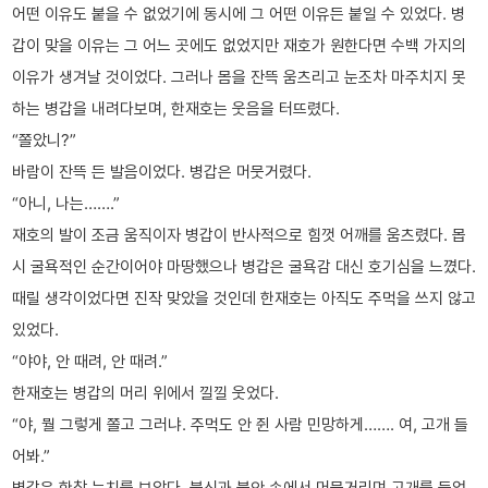
어떤 이유도 붙을 수 없었기에 동시에 그 어떤 이유든 붙일 수 있었다. 병
갑이 맞을 이유는 그 어느 곳에도 없었지만 재호가 원한다면 수백 가지의
이유가 생겨날 것이었다. 그러나 몸을 잔뜩 움츠리고 눈조차 마주치지 못
하는 병갑을 내려다보며, 한재호는 웃음을 터뜨렸다.
“쫄았니?”
바람이 잔뜩 든 발음이었다. 병갑은 머뭇거렸다.
“아니, 나는…….”
재호의 발이 조금 움직이자 병갑이 반사적으로 힘껏 어깨를 움츠렸다. 몹
시 굴욕적인 순간이어야 마땅했으나 병갑은 굴욕감 대신 호기심을 느꼈다.
때릴 생각이었다면 진작 맞았을 것인데 한재호는 아직도 주먹을 쓰지 않고
있었다.
“야야, 안 때려, 안 때려.”
한재호는 병갑의 머리 위에서 낄낄 웃었다.
“야, 뭘 그렇게 쫄고 그러냐. 주먹도 안 쥔 사람 민망하게……. 여, 고개 들
어봐.”
병갑은 한참 눈치를 보았다. 불신과 불안 속에서 머뭇거리며 고개를 들었