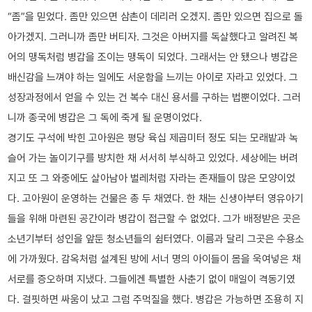
“좀”을 믿었다. 좀만 있으면 삼촌이 데리러 오겠지. 좀만 있으면 집으로 돌
아가겠지. 그러니까 좀만 버티자. 그것은 아버지를 독살했다고 알려진 복
어의 맹독처럼 병갑을 조이는 맹독이 되었다. 그래서는 안 됐으나 병갑은
배신감을 느껴야 하는 일에도 서운함을 느끼는 아이로 자라고 있었다. 그
성장과정에서 얻을 수 있는 건 복수 대신 용서를 구하는 법뿐이었다. 그러
니까 종국에 병갑은 그 독에 죽게 될 운명이었다.
경기도 구석에 박힌 고아원은 평당 육십 제곱미터 정도 되는 모래밭과 녹
슬어 가는 놀이기구를 방치한 채 서서히 부식하고 있었다. 세상에는 버려
지고 또 그 와중에도 살아남아 벌레처럼 자라는 존재들이 많은 모양이었
다. 고아원이 운영하는 건물은 총 두 채였다. 한 채는 신생아부터 영유아기
들을 위해 마련된 공간이라 병갑이 접근할 수 없었다. 그가 배정받은 곳은
소년기부터 성인을 앞둔 청소년들의 쉼터였다. 이름과 달리 그곳은 수용소
에 가까웠다. 감옥처럼 설계된 방에 서너 명의 아이들이 몸을 욱여넣은 채
서로를 증오하며 지냈다. 그들에겐 특별한 사춘기 없이 매일이 격동기였
다. 걸핏하면 싸움이 났고 그럼 주먹질을 했다. 병갑은 가능하면 조용히 지