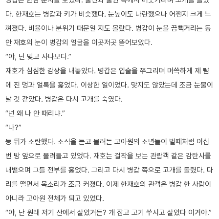
다. 한재호는 병갑과 키가 비슷했다. 눈높이도 나란했으나 어쩐지 크게 느
껴졌다. 비율이나 분위기 때문일 지도 몰랐다. 병갑이 눈을 끔뻑거리는 동
안 재호의 눈이 병갑의 얼굴을 이곳저곳 뜯어보았다.
“야, 넌 맞고 사나보다.”
재호가 심심한 감상을 내놓았다. 병갑은 입술을 쭈그리며 머쓱하게 제 뺨
에 진 멍과 얼룩을 훑었다. 이상한 일이었다. 맞지도 않았는데 조금 눈물이
날 것 같았다. 병갑은 다시 고개를 숙였다.
“넌 왜 나 안 때리냐.”
“나?”
등 뒤가 소란했다. 소식을 듣고 몰려든 고아원의 소년들이 벌떼처럼 이십
번 방 앞으로 몰려들고 있었다. 재호는 걸작을 보는 관람객 같은 감탄사를
내뱉으며 그들 전부를 훑었다. 그리고 다시 병갑 쪽으로 고개를 돌렸다. 다
리를 떨면서 목소리가 조금 커졌다. 이제 한재호의 관객은 병갑 한 사람이
아니라 고아원 전체가 되고 있었다.
“야, 난 원래 저기 산에서 살았거든? 개 잡고 고기 쑤시고 살았다 이거야.”