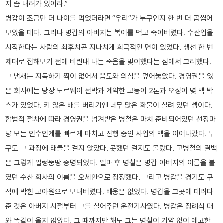
지 좀 내려가 있어라.”
병갑이 조금만 더 나이를 먹었더라면 “우리”가 누구인지 한 번 더 곱씹어
보았을 테다. 그러나 병갑의 아버지는 복어를 먹고 죽어버렸다. 수산업을
시작한다는 사람의 최후치곤 지나치게 희극적인 면이 있었다. 생선 한 번
제대로 접해보기 전에 비린내 나는 죽음을 맞이했다는 점에서 그러했다.
그 냄새는 지독하기 짝이 없어서 음모와 의심을 덮어놓았다. 경영권을 잃
은 회사에는 당장 노르웨이 선박과 계약한 고등어 2톤과 오징어 몇 백 박
스가 있었다. 키 잃은 배를 버리기엔 너무 많은 화물이 실려 있던 셈이다.
합법적 절차에 따라 경영권을 넘겨받은 병철은 마치 준비되어있던 선장마
냥 모든 인수인계를 빠르게 마치고 진행 중인 사업의 맥을 이어나갔다. 누
구도 그 과정에 태클을 걸지 않았다. 못했던 걸지도 몰랐다. 고병철의 결백
은 그렇게 얼렁뚱땅 증명되었다. 얼마 후 병철은 병갑 아버지의 이름을 붙
였던 수산 회사의 이름을 오세안으로 정정했다. 그리고 병갑을 경기도 구
석에 박힌 고아원으로 보내버렸다. 배웅은 없었다. 병갑을 그곳에 데려다
준 것은 아버지 시절부터 그를 실어주던 운전기사였다. 병갑은 장례식 때
와 똑같이 울지 않았다. 그 때까지만 해도 그는 병철이 기약 없이 예고한