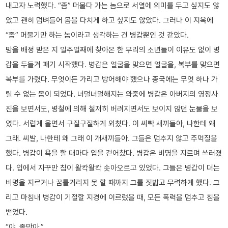
내고자 노력했다. “좀” 머물다 가는 놈으로 서열에 의미를 두고 싶지도 않
았고 괜히 덤벼들어 몸을 다치게 하고 싶지도 않았다. 그러나 이 지옥에
“좀” 머물기만 하는 놈이라고 생각하는 건 병갑뿐인 것 같았다.
방을 배정 받은 지 일주일째에 찾아온 한 무리의 소년들이 이유도 없이 병
갑을 두들겨 패기 시작했다. 병갑은 얼굴을 맞으면 얼굴을, 복부를 맞으면
복부를 가렸다. 무엇이든 가리고 방어해야 했으나 종국에는 무엇 하나 가
릴 수 없는 몸이 되었다. 너덜너덜해지는 와중에 병갑은 아버지의 영정사
진을 보면서도, 병철에 의해 철저히 버려지면서도 보이지 않던 눈물을 보
였다. 서럽게 울면서 구질구질하게 외쳤다. 이 씨빡 새끼들아, 나한테 왜
그래. 씨발, 나한테 왜 그래 이 개새끼들아. 그들은 멈추지 않고 주먹질을
했다. 병갑이 욕을 할 때마다 입을 걷어찼다. 병갑은 비명을 지르며 쓰러졌
다. 입에서 자꾸만 침이 왈칵왈칵 솟아오르고 있었다. 그들은 병갑이 더는
비명을 지르거나 꿈틀거리지 못 할 때까지 그를 짓밟고 무력하게 했다. 그
리고 마침내 병갑이 기절할 지경에 이르렀을 때, 모든 폭력을 멈추고 침을
뱉었다.
“야. 좆만아.”