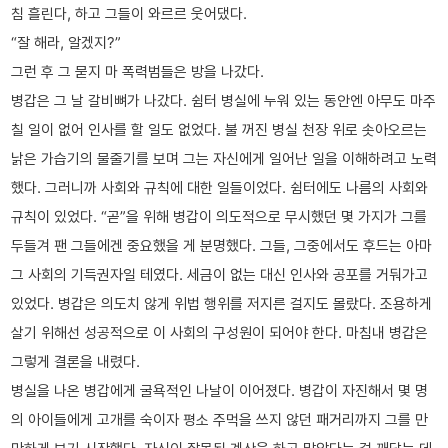
침 흘린다, 하고 그들이 와르르 웃어댔다.
“잘 해라, 알겠지?”
그런 후 그 묻지 마 폭력범들은 방을 나갔다.
병갑은 그 날 갈비뼈가 나갔다. 쉼터 병실에 누워 있는 동안엔 아무도 마주
칠 일이 없어 인사를 할 일도 없었다. 불 꺼진 병실 천장 위로 솟아오르는
낡은 가습기의 물줄기를 보며 그는 자신에게 일어난 일을 이해하려고 노력
했다. 그러니까 사회와 규칙에 대한 일들이었다. 쉼터에도 나름의 사회와
규칙이 있었다. “곧”을 위해 병갑이 의도적으로 무시했던 몇 가지가 그를
두들겨 팬 그들에겐 중요했을 게 분명했다. 그들, 그중에서도 후드는 아마
그 사회의 기득권자일 테였다. 세금이 없는 대신 인사와 공포를 거둬가고
있었다. 병갑은 의도치 않게 위법 행위를 저지른 걸지도 몰랐다. 조용하게
살기 위해선 성공적으로 이 사회의 구성원이 되어야 한다. 마침내 병갑은
그렇게 결론을 내렸다.
병실을 나온 병갑에게 굴욕적인 나날이 이어졌다. 병갑이 자진해서 몇 명
의 아이들에게 고개를 숙이자 평소 주먹을 쓰지 않던 패거리까지 그를 만