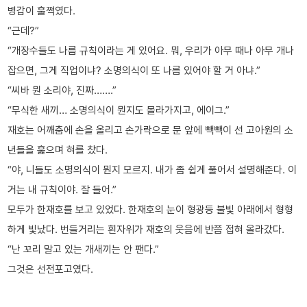
병갑이 훌쩍였다.
“근데?”
“개장수들도 나름 규칙이라는 게 있어요. 뭐, 우리가 아무 때나 아무 개나
잡으면, 그게 직업이냐? 소명의식이 또 나름 있어야 할 거 아냐.”
“씨바 뭔 소리야, 진짜…….”
“무식한 새끼… 소명의식이 뭔지도 몰라가지고, 에이그.”
재호는 어깨춤에 손을 올리고 손가락으로 문 앞에 빽빽이 선 고아원의 소
년들을 훑으며 혀를 찼다.
“야, 니들도 소명의식이 뭔지 모르지. 내가 좀 쉽게 풀어서 설명해준다. 이
거는 내 규칙이야. 잘 들어.”
모두가 한재호를 보고 있었다. 한재호의 눈이 형광등 불빛 아래에서 형형
하게 빛났다. 번들거리는 흰자위가 재호의 웃음에 반쯤 접혀 올라갔다.
“난 꼬리 말고 있는 개새끼는 안 팬다.”
그것은 선전포고였다.