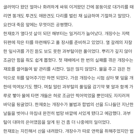
굴러먹다 왔던 얼마나 화려하게 싸워 이겨왔던 간에 몽둥이로 대가리를 때
리면 똥개도 투견도 애완견도 다리를 벌린 채 실금하며 기절하고 말았다.
요컨대 죽음 앞에는 무엇이든 공평했다.
한재호가 열다섯 살이 되던 해부터는 일거리가 늘어났다. 개장수는 자택
뒤편에 작은 터를 마련해두고 풀 장사를 준비하고 있었다. 열 갈레의 자잘
한 잎사귀를 가진 듣도 보도 못한 과부털이란 풀이었다. 뿌리가 깊지 않아
조금만 힘을 줘도 쉽게 뽑혔다. 첫 재배에서 한 번의 실패를 겪은 개장수는
재호를 끌어들여 밭 관리를 시켰다. 일은 많지 않았다. 물을 주고 검은 천
막으로 위를 덮어주기만 하면 되었다. 가끔 개장수는 시험 삼아 몇 잎을 개
한테 먹여보기도 했다. 며칠 말린 과부털의 풀잎을 감기약 몇 알과 함께 가
루로 빻아 물에 타면 개들은 혀로 조금만 찍어먹었을 뿐인데도 자지러져
바닥을 뒹굴었다. 한재호는 개장수가 불법과 합법의 선을 드나들던 지난한
날들을 벗어나 마침내 완전히 법망 바깥에 서있게 됐다고 예감했다. 과부
털이 대마의 은어였음을 알게 된 건 좀 더 나중에의 일이었다.
한재호는 자진해서 산을 내려왔다. 개장수가 따로 연락을 취해주었지만 법