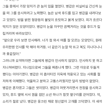
그들 중에서 가장 덩치가 큰 놈이 입을 열었다. 병갑은 비실비실 간신히 눈
을 떠 그를 응시하려고 노력했다. 놈은 남색 후드를 입고 병갑을 내려다보
고 있었다. 방을 밝힌 형광등의 불빛이 흐릿하고 붉게 보였다. 피가 흐르다
딱지가 앉은 모양이었다. 병갑이 눈을 자꾸만 끔뻑거리는 것을 후드가 킬
킬거리며 바라보았다.
“앞으로 우리 보면 인사해라. 너가 첨 와서 여를 잘 모르는 모양인디, 원래
우리한텐 인사를 딱 해야 하거등. 너 같은기 눈깔 딱 뜨고 복도 지나다니니
까 좆같잖아.”
그러니까 요약하자면 그들에게 병갑이 인사하지 않았다. 인사하지 못 하고
지나쳐버렸다. 지나침으로써 그들을 짜증나게 했다. 그런 이유로 두들겨
팼다는 이야기였다. 병갑은 이 좁아터진 지옥에 적용되고 있는 사회를 철
저하게 이해했다. 억울하고 분하고 고통스러웠지만 달리 방법이 없었다.
병갑은 혼자였고 그들은 셋이었다. 병갑이 머뭇거리면서 천장을 응시하고
있자, 후드 옆에 서서 껌을 씹던 소년 하나가 힘껏 옆구리를 걷어찼다. 억,
소리가 절로 났다. 병갑은 웅크린 채로 정신없이 고개를 끄덕였다. 이 새끼