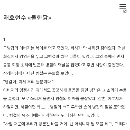
menu
open_in_new
재호현수 «불한당»
1
고병갑의 아버지는 복어를 먹고 죽었다. 회사가 막 세워진 참이었다. 전날
회식에서 경영권을 두고 고병철과 짧은 다툼이 있었다. 그의 쪽에서 먼저
공동 회장 소리에 발끈해 병철의 멱살을 잡았다고 주변 사람이 증언했다.
장례식장에 나타난 병철은 눈물을 보였다.
“병갑아, 이제 우리 둘뿐이다.”
아버지의 영정사진 앞에서도 꿋꿋하게 울음을 참던 병갑은 그 소리에 눈물
을 흘렸다. 모로 쓰러져 울면서 병철의 어깨를 붙잡았다. 삼촌, 아부지가
하필이면, 하필이면 왜……. 병철의 크고 투박한 손이 병갑의 팔을 토닥였
다. 병철의 목소리에는 영악하면서도 다정한 면이 있었다.
“사업 때문에 우리가 당분간 바쁠 거야. 넌 어리니까 뭘 모를 테고, 그 때까