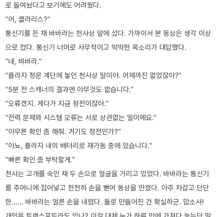
로 들여놨다고 보기에도 어려웠다.
“어, 클라리스?”
통신기를 든 채 바바라는 천사상 앞에 섰다. 가까이서 본 동상은 생각 이상
으로 컸다. 통신기 너머로 사무적이고 딱딱한 목소리가 대답했다.
“네, 바바라.”
“플라자 정문 계단에 놓인 천사상 말이야. 어제까진 없었잖아?”
“5분 전 스캐너의 결과엔 아무것도 없습니다.”
“오류겠지. 게다가 지금 정전이잖아.”
“전력 문제와 시스템 오류는 서로 상관없는 일이에요.”
“아무튼 확인 좀 해줘. 거기도 정전인가?”
“아뇨, 플라자 내의 배터리로 재가동 중에 있습니다.”
“빠른 확인 좀 부탁할게.”
천사는 고개를 숙인 채 두 손으로 얼굴을 가리고 있었다. 바바라는 통신기
를 주머니에 집어넣고 천천히 손을 뻗어 동상을 만졌다. 아주 차갑고 단단
한…… 바바라는 얼른 손을 내렸다. 돌로 만들어진 건 확실하군. 맙소사!
개인용 트랜스포트라도 있나? 이걸 대체 누가 하루 만에 가져다 놓는단 말