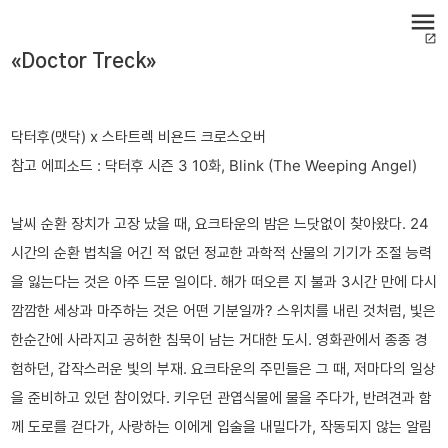
menu
open_in_new
«Doctor Treck»
닥터후(맷닥) x 스타트렉 비욘드 크로스오버
참고 에피소드 : 닥터후 시즌 3 10화, Blink (The Weeping Angel)
날씨 순환 장치가 고장 났을 때, 요크타운의 밤은 느닷없이 찾아왔다. 24
시간의 순환 법칙을 어긴 적 없던 정교한 과학적 산물의 기기가 조절 능력
을 잃는다는 것은 아주 드문 일이다. 해가 떠오른 지 불과 3시간 만에 다시
깜깜한 세상과 마주하는 것은 어떤 기분일까? 스위치를 내린 것처럼, 빛은
한순간에 사라지고 공허한 침묵이 남는 거대한 도시. 영화관에서 종종 경
험하던, 갑작스러운 빛의 부재. 요크타운의 주민들은 그 때, 저마다의 일상
을 준비하고 있던 참이었다. 키우던 관엽식물에 물을 주다가, 반려견과 함
께 도로를 걷다가, 사랑하는 이에게 입술을 내밀다가, 작동되지 않는 알림