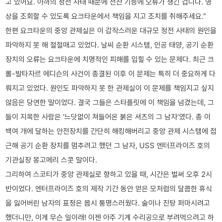
고 있어요. 아까의 정전 사태 때문에 전산 기능에 오류가 생긴 겁니다. 영
상을 조회할 수 있도록 요크타운에서 책임을 지고 조치를 취해주세요.”
한편 요크타운의 중앙 관제실은 이 갑작스러운 대규모 정전 사태의 원인을
파악하지 못 해 절절매고 있었다. 날씨 순환 시스템, 인공 태양, 공기 순환
장치의 오류는 요크타운에 치명적인 피해를 입힐 수 있는 문제다. 최근 크
롤-발타자르 에디슨의 사건이 종결된 이후 이 문제는 특히 더 중요하게 다
뤄지고 있었다. 원인도 파악하지 못 한 관제실이 이 문제를 책임지고 싶지
않음은 당연한 말이었다. 결국 그들은 스타플릿에 이 책임을 넘겼는데, 그
들이 지목한 사람은 ‘느닷없이 쳐들어온 붉은 셔츠의 그 남자’였다. 총 이
백여 개에 달하는 안전장치를 간단히 해킹해버리고 중앙 관제 시스템에 접
근해 공기 순환 장치를 멈추려고 했던 그 남자, USS 엔터프라이즈 호의
기관실장 몽고메리 스콧 말이다.
그리하여 스코티가 중앙 관제실로 향하고 있을 때, 시간은 벌써 오후 2시
반이었다. 엔터프라이즈 호의 제작 기간 동안 얻은 모처럼의 달콤한 휴식
을 잃어버린 남자의 표정은 몹시 퉁명스러웠다. 술이나 진탕 퍼마시려고
했더니만, 이게 무슨 일이래! 이젠 아주 기계 수리공으로 부려먹으려고 하