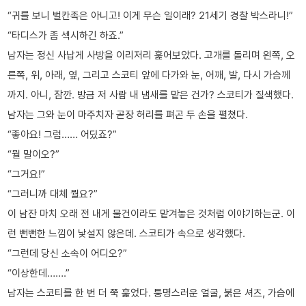
“귀를 보니 벌칸족은 아니고! 이게 무슨 일이래? 21세기 경찰 박스라니!”
“타디스가 좀 섹시하긴 하죠.”
남자는 정신 사납게 사방을 이리저리 훑어보았다. 고개를 돌리며 왼쪽, 오
른쪽, 위, 아래, 옆, 그리고 스코티 앞에 다가와 눈, 어깨, 발, 다시 가슴께
까지. 아니, 잠깐. 방금 저 사람 내 냄새를 맡은 건가? 스코티가 질색했다.
남자는 그와 눈이 마주치자 곧장 허리를 펴곤 두 손을 펼쳤다.
“좋아요! 그럼…… 어딨죠?”
“뭘 말이오?”
“그거요!”
“그러니까 대체 뭘요?”
이 남잔 마치 오래 전 내게 물건이라도 맡겨놓은 것처럼 이야기하는군. 이
런 뻔뻔한 느낌이 낯설지 않은데. 스코티가 속으로 생각했다.
“그런데 당신 소속이 어디오?”
“이상한데…….”
남자는 스코티를 한 번 더 쭉 훑었다. 퉁명스러운 얼굴, 붉은 셔츠, 가슴에