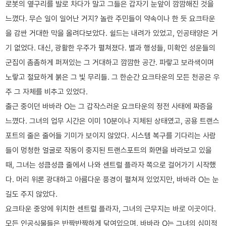
로봇의 옆구리를 발로 차다가 말고 그들은 갑자기 눈앞이 깜깜해진 것을
느꼈다. 무슨 일이 일어난 거지? 놀란 주민들이 약속이나 한 듯 요크타운
을 감싼 거대한 막을 올려다보았다. 쉴드는 내려가 있었고, 인공태양은 거
기 없었다. 대신, 광활한 우주가 펼쳐졌다. 별과 행성들, 미확인 성운들의
군집이 촘촘하게 퍼져있는 그 거대하고 깜깜한 공간. 파랗고 보라색이며
노랗고 절묘하게 붉은 그 빛 무리들. 그 한순간 요크타운의 모든 천공은 우
주 그 자체를 비추고 있었다.
출근 중이던 바바라 O는 그 갑작스러운 요크타운의 정전 사태에 짜증을
느꼈다. 그녀의 업무 시간은 이미 10분이나 지체된 상태였고, 공용 트랜스
포트의 줄은 줄어들 기미가 보이지 않았다. 시스템 복구를 기다리는 사람
들이 멍청한 얼굴로 작동이 중지된 트랜스포트의 화면을 바라보고 있을
때, 그녀는 성큼성큼 줄에서 나와 센트럴 플라자 쪽으로 걸어가기 시작했
다. 머리 위론 광대하고 아름다운 풍경이 펼쳐져 있었지만, 바바라 O는 눈
길도 주지 않았다.
요크타운 중앙에 위치한 센트럴 플라자, 그녀의 근무지는 바로 이곳이다.
모든 인공식물들은 반짝반짝하게 닦여있으며, 바바라 O는 그녀의 심미적