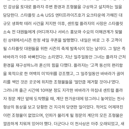
인 감상을 토대로 플라자 주변 환경과 조형물을 구상하고 설치하는 일을
담당한다. 스타플릿 소속 USS 엔터프라이즈호가 요크타운에 가해진 대
규모 생화학 테러 사건을 저지한 이후, 센트럴 플라자의 사장은 스타플릿
소속 전 대원들에게 (어디까지나 서비스 홍보와 수요의 이해관계가 맞물
린 상태에서)시즌 한정 세일 쿠폰을 발행했다. 내일은 바로 그 주 고객이
될 스타플릿 대원들을 위한 시즌의 축제 발족식이 있는 날이다. 그 말은 즉
바바라가 아주 바빠진다는 소리였다. 지난 일주일동안 그녀는 플라자 근처
환경을 재구성하느라 혼신의 힘을 다했다. 플라자는 ‘고객 동선의 편리함
을 목적으로 한 여백의 미’따위를 강조했고, 그 일주일동안 바바라가 골머
리를 썩인 것은 곳곳에 위치한 조형물들을 ‘얼만큼 제거할 것이냐’였다.
그러니까 출근 시간에 10여분 정도 지각한 바바라가 마침내 센트럴 플라
자 정문 계단 앞에 도착했을 때, 계단 한가운데에 덩그러니 놓여있는 천사
형상의 동상을 보고 당황한 건 지극히 당연한 일이었다. 적어도 어제까진
이런 조형물이 없었으며, 인파가 몰리게 될 정문의 계단의 모든 조형물은
깔끔하게 치워져 있어야 했다. 더군다나 이 천사상은 아주 오래되었고, 새