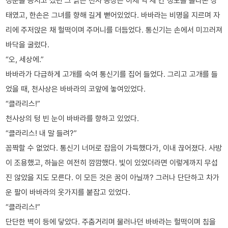
정문을 등지고 섰던 그 낡은 천사 동상은 이제 약 세 칸 정도를 올라온 상
태였고, 한손은 그녀를 향해 길게 뻗어있었다. 바바라는 비명을 지르며 자
리에 주저앉은 채 헐떡이며 주머니를 더듬었다. 통신기는 손에서 미끄러져
바닥을 굴렀다.
“오, 세상에.”
바바라가 다급하게 고개를 숙여 통신기를 집어 들었다. 그리고 고개를 들
었을 때, 천사상은 바바라의 코앞에 놓여있었다.
“클라리스!”
천사상의 텅 빈 눈이 바바라를 향하고 있었다.
“클라리스! 내 말 들려?”
꼼짝할 수 없었다. 통신기 너머로 잡음이 가득했다가, 이내 끊어졌다. 사방
이 조용했고, 하늘은 여전히 깜깜했다. 빛이 있었더라면 이렇게까지 무섭
진 않았을 지도 모른다. 이 모든 것은 꿈이 아닐까? 그러나 단단하고 차가
운 팔이 바바라의 옷가지를 붙잡고 있었다.
“클라리스!”
단단한 벽이 등에 닿았다. 주춤거리며 물러나던 바바라는 헐떡이며 침을