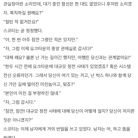
관실장이란 소리인데, 대기 중인 함선은 한 대도 없었으니 후자란 소리겠
지. 복직하길 원해요?”
“잘린 적 없거든요!”
스코티는 곧 정정했다.
“아, 한 번 아주 잠깐 그랬던 적은 있지만.”
“자, 그럼 이제 요크타운의 중앙 관제실로 갑시다!”
“대체 왜요? 물론 난 가는 길이긴 했지만, 어쨌든 당신과는 관계없어요!”
“한두 시간 전에 요크타운에 대규모 정전 사태가 있었겠죠? 혹은 시스템
전산 오류라던가. 그래서 당신이 여기 있는 거고, 난 박스 하나와 함께 당
신 가던 길에 떨어진 미친놈이고, 맞죠?”
“본인이 미친 걸 부정하진 않네.”
“자, 그럼 갑시다.”
“잠깐, 잠깐! 대규모 정전 사태에 대해 당신이 어떻게 알지? 당신이 저지른
짓은 아니겠지?”
스코티는 이제 남자에게 거의 반말을 쓰고 있었다. 남자는 어, 하고 뜸을
들였다.