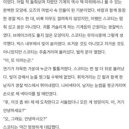
이었다. 어릴 적 들춰보며 자랐던 기계의 역사 책 따위에서나 볼 수 있는
완벽한 모양새. 오즈의 마법사 속 인물이 된 기분이었다. 바람과 함께 등장
한 경찰 박스 한 대, 비록 아무도 깔려죽지 않았지만, 어쨌든 스코티는 멈
춰 섰고 꿈은 아니었다. 귀를 거슬리게 하는 기계음의 근원지는 경찰박스
였다. 브레이크라도 풀지 않은 모양이지. 스코티는 무의식중에 그렇게 생
각했다. 박스 내부에서 빛이 쏟아졌다. 뜨거운 것도 아니었고 차가운 것도
아니었지만 스코티는 주춤거리며 물러섰다. 벌컥 문이 열렸다.
“아, 또 이러는군.”
연기가 자욱한 가운데 누군가 툴툴거렸다. 스코티는 한 발 더 뒤로 물러났
다. 빛이 강해서 눈을 찡그릴 수밖에 없었다. 휘적거리는 긴 팔과 함께 한
남자가 경찰 박스에서 뛰어내렸다. 나비넥타이. 남자는 눈썹을 찡긋거리며
손으로 제 넥타이를 잘 매만졌다.
“후, 이것 좀 봐! 제 때 도착한다고 서둘렀더니 모든 게 엉망이지. 아, 거기
안녕하세요?”
“오, 그래요. 안녕하시오?”
스코티는 약간 멍청하게 대답했다.