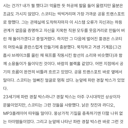
시는 건가? 내가 뭘 했다고! 억울한 듯 허공에 팔을 들어 올렸지만 울분은
조금도 가시지 않았다. 스코티는 씩씩거리며 가장 가까운 공용 트랜스포트
로 향했다. 그는 관제실에 도착하자마자 이 시스템 오류가 자신과는 하등
관계가 없음을 증명하고 자신을 지목한 직원 모두를 웃음거리로 만들어 버
린 채 돌아가겠다고 중얼거렸다. 하지만 그 다음에 벌어진 풍경은 스코티
의 머릿속을 혼란스럽게 만들기에 충분했다. 묵직하고 거센 기계음(그건
흡사 브레이크를 올린 채 워프를 작동시킨 함선의 소리와 비슷했다)과 함
께 소용돌이가 들이닥친 것이다. 바람의 블랙홀 같았다. 어떤 지점에서 공
기의 흐름이 완전히 비틀려 흐르고 있었다. 공용 트랜스포트 바로 옆에서
말이다. 스코티는 얼빠진 얼굴로 멈춰 섰다. 눈앞에 파란 경찰 박스가 있었
다.
23세기에 파란 경찰 박스라니? 경찰 박스는 아주 구시대적인 상상이자
문물이었지만, 스코티는 그런 것들을 사랑했다. 낡은 찻잔과 라디오,
MP3플레이어 따위들 말이다. 몽상가적 기질을 충족하기엔 더할 나위 없
는 아이템들이었다. 그리고 눈앞에 나타난 파란 경찰 박스란 바로 그런 것