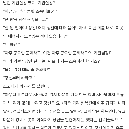
달린 기관실장 뱃지. 기관실장?
“아, 당신 스타플릿 소속이로군!”
“난 방금 당신 소속을…….”
“잘 된 일이야! 정전! 어디 정전에 대해 물어보자고. 지난 이틀 내로, 이곳
의 에너지가 도둑맞은 적이 있습니까?”
“이 봐요!”
“아주 중요한 문제라고. 이건 아주 중요한 문제라구요, 기관실장!”
“내가 기관실장인 걸 아는 걸 보니 지구 소속이긴 한 거죠?”
“묻는 말에 대답 좀 해봐요!”
“당신부터 하라고!”
스코티가 빽 소리를 질렀다.
“아무리 요크타운 시스템이 일시 다운이 된다 한들 경비 시스템마저 오류
가 날 리가 없어! 그리고 당신은 요크타운 거리 한복판에 아주 갑자기 나타
났지. 경찰박스처럼 생긴 우주선을 들고 말이오. 그럼 답은 워프인데, 요크
타운에 경비 로봇이 아직까지 당신을 발견하지 못 했다는 건 기술적으로
경비 스캐너를 피하는 쉴드가 작동하고 있다는 말이고, 당신이 가진 우주