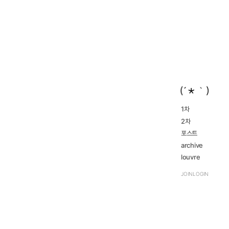
1차
2016...
2차
navigate_next
2023...
navigate_next
2016...
포스트
navigate_next
2023...
navigate_next
archive
review
louvre
navigate_next
TRPG
navigate_next
JOIN
LOGIN