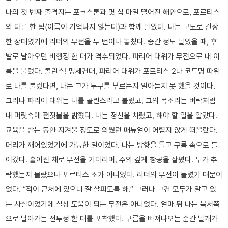
나의 첫 번째 출격지는 포크스톤과 몇 십 마일 떨어진 해안으로, 포르티스
외 다른 한 팀(이름이 기억나지 않는다)과 함께 날았다. 나는 고도로 긴장
한 상태였기에 리더의 무전을 두 번이나 놓쳤다. 중간 정도 날았을 때, 후
발로 날아오던 비행정 한 대가 격추되었다. 파리어 대위가 무전으로 내 이
름을 불렀다. 콜린스! 맹세컨대, 파리어 대위가 포르티스 2나 코드명 따위
로 나를 불렀다면, 나는 그가 누구를 부르는지 알아듣지 못 했을 것이다.
그러나 파리어 대위는 나를 콜린스라고 불렀고, 그의 목소리는 벼락처럼
내 머릿속에 전짓불을 밝혔다. 나는 정신을 차렸고, 해야 할 일을 알았다.
교육을 받는 동안 지겨울 정도로 외웠던 매뉴얼이 어렵지 않게 떠올랐다.
머리가 깨어있었기에 가능한 일이었다. 나는 방향을 틀고 구름 속으로 들
어갔다. 흩어진 채로 무전을 기다리며, 주의 깊게 창공을 살폈다. 누가 추
락했는지 몰랐으나 포르티스 조가 아니었다. 리더의 무전이 들렸기 때문이
었다. “적이 근처에 있으니 잘 살피도록 해.” 그러나 그건 모두가 알고 있
는 사실이었기에 실상 도움이 되는 무전은 아니었다. 얼마 뒤 나는 북서쪽
으로 날아가는 전투정 한 대를 포착했다. 구름을 빠져나오는 순간 날개가