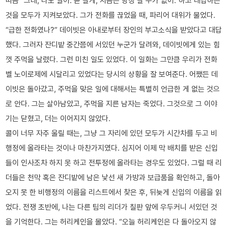
따금 “그래, 나도 알아. 곧 갈게, 지금은 당장 갈 수가 없어.”하고 대답하는
것을 모두가 지켜보았다. 그가 전화를 끊었을 때, 파리어 대위가 물었다.
“급한 전화였나?” 데이빗은 아내로부터 장인의 부고소식을 받았다고 대답
했다. 그러자 잔디밭 중간쯤에 서있던 누군가 달려와, 데이빗에게 있는 힘
껏 주먹을 날렸다. 그런 미친 일도 있었다. 이 일화는 그만큼 우리가 전화
벨 노이로제에 시달리고 있었다는 당시의 상황을 잘 보여준다. 어쨌든 데
이빗은 돌아갔고, 주먹을 맞은 일에 대해서는 특별히 언급한 게 없는 것으
로 안다. 그는 살아남았고, 주먹을 지른 남자는 죽었다. 그것으로 그 이야
기는 닫혔고, 더는 이어지지 않았다.
콜이 너무 자주 울릴 때는, 그냥 그 자리에 있던 모두가 시간차를 두고 비
행정에 올라타는 것이나 마찬가지였다. 심지어 이제 막 배치를 받은 신입
들이 인사조차 하지 못 하고 전투정에 올라타는 경우도 있었다. 그럴 때 리
더들은 천막 혹은 잔디밭에 남은 낯선 새 가방과 보급품을 확인하고, 돌아
오지 못 한 비행정의 이름을 리스트에서 찾은 후, 뒤늦게 신입의 이름을 읽
었다. 전쟁 초반에, 나는 다른 팀의 리더가 칠판 앞에 우두커니 서있던 것
을 기억한다. 그는 허리케인을 몰았다. “오늘 허리케인은 다 돌아오지 않