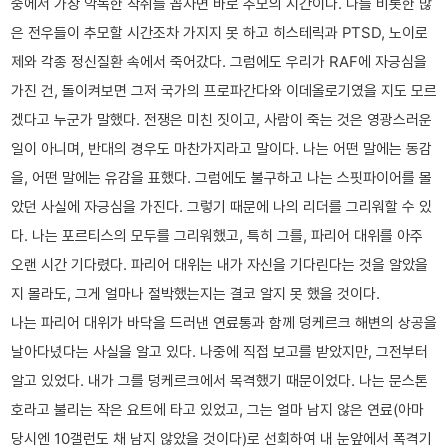
중에서 가장 악독한 착취를 꼽자면 바로 추모의 시간이다. 나를 비롯한 많
은 전우들이 추모할 시간조차 가지지 못 하고 히스테릭과 PTSD, 노이로
제와 각종 정신질환 속에서 죽어갔다. 그럼에도 우리가 RAF에 자긍심을
가진 건, 돌이켜보면 그저 국가의 프로파간다와 이데올로기였을 지도 모르
겠다고 누군가 말했다. 전쟁은 미친 짓이고, 사람이 죽는 것은 영광스러운
일이 아니며, 반대의 경우도 마찬가지라고 말이다. 나는 어떤 말에는 동감
을, 어떤 말에는 유감을 표했다. 그럼에도 불구하고 나는 스핏파이어를 몰
았던 사실에 자긍심을 가진다. 그렇기 때문에 나의 리더를 그리워할 수 있
다. 나는 포르티스의 모두를 그리워했고, 특히 그를, 파리어 대위를 아주
오랜 시간 기다렸다. 파리어 대위는 내가 자신을 기다린다는 것을 알았을
지 몰라도, 그게 얼마나 절박했는지는 결코 알지 못 했을 것이다.
나는 파리어 대위가 바닥을 드러낸 연료통과 함께 덩케르크 해변의 상공을
날아다녔다는 사실을 알고 있다. 나중에 직접 보고를 받았지만, 그전부터
알고 있었다. 내가 그를 덩케르크에서 목격했기 때문이었다. 나는 문스톤
호라고 불리는 작은 요트에 타고 있었고, 그는 얼마 남지 않은 연료(아마
당시엔 10갤런도 채 남지 않았을 것이다)로 선회하여 내 눈앞에서 폭격기