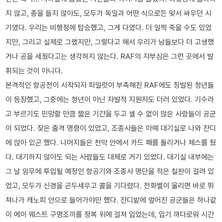
지 않고, 총을 들지 않아도, 모두가 독일과 어떤 식으로든 맞서 싸우던 시
기였다. 우리는 비행정에 탑승했고, 그게 다였다. 더 일찍 죽을 수도 있었
지만, 그리고 실제로 그랬지만, 그렇다고 해서 우리가 남들보다 더 고생했
거나 공을 세웠다고는 생각하지 않는다. RAF의 자부심은 그런 곳에서 발
휘되는 것이 아니다.
본격적인 항공전이 시작되자 파일럿이 부족해진 RAF에도 징발된 청년들
이 등장했고, 그중에는 청년이 아닌 자발적 지원자도 더러 있었다. 기수라
고 부르기도 민망할 만큼 짧은 기간을 두고 셀 수 없이 많은 사람들이 공군
이 되었다. 잦은 출격 명령이 있었고, 조종사들은 아예 대기실로 나와 잔디
에 앉아 있곤 했다. 나머지들은 천막 안에서 카드 패를 돌리거나 체스를 뒀
다. 대기하지 않아도 되는 사람들도 대체로 거기 있었다. 대기실 내부에는
그 날 임무에 투입될 예정인 항공기와 조종사 명단을 적은 칠판이 걸려 있
었고, 모두가 신경을 곤두세우고 콜을 기다렸다. 전화벨이 울리면 바로 뛰
쳐나가 캐노피 안으로 들어가야만 했다. 잔디밭에 엎어진 공군들은 하나같
이 메이 웨스트 구명조끼를 정복 위에 걸쳐 입었는데, 입기 까다로워 시간