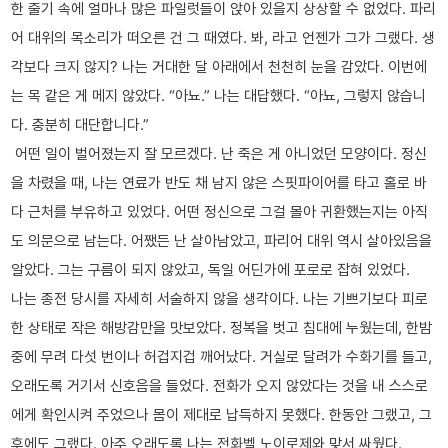
한 줄기 속에 얼마나 많은 파일럿들이 앉아 있을지 상상할 수 없었다. 파리
어 대위의 목소리가 떠오른 건 그 때였다. 봐, 라고 언젠가 그가 그랬다. 생
각보다 크지 않지? 나는 거대한 달 아래에서 천천히 눈을 감았다. 이번에
는 목 같은 게 메지 않았다. “아뇨.” 나는 대답했다. “아뇨, 그렇지 않습니
다. 충분히 대단합니다.”
어떤 일이 벌어졌는지 잘 모르겠다. 난 죽은 게 아니었던 모양이다. 정신
을 차렸을 때, 나는 연료가 반도 채 남지 않은 스핏파이어를 타고 홀로 바
다 근처를 부유하고 있었다. 어떤 정신으로 그걸 몰아 귀환했는지는 아직
도 의문으로 남는다. 어쨌든 난 살아남았고, 파리어 대위 역시 살아있음을
알았다. 그는 구름이 되지 않았고, 독일 어딘가에 포로로 잡혀 있었다.
나는 종전 당시를 자세히 서술하지 않을 생각이다. 나는 기쁘기보다 피로
한 상태로 작은 해방감만을 맛보았다. 정복을 벗고 침대에 누웠는데, 한밤
중에 무려 다섯 번이나 허겁지겁 깨어났다. 거실로 달려가 수화기를 들고,
오래도록 거기서 신호음을 들었다. 전화가 오지 않았다는 것을 내 스스로
에게 확인시켜 주었으나 몸이 제대로 납득하지 못했다. 한동안 그랬고, 그
후에도 그랬다. 아주 오래도록 나는 전화벨 노이로제와 맞서 싸웠다.