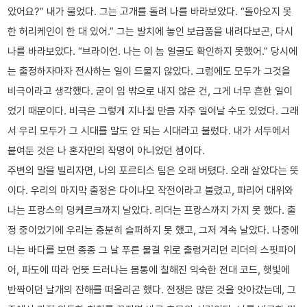
았어요?” 내가 물었다. 그는 고개를 돌려 나를 바라보았다. “돌아오지 못
한 허리케인이 한 대 있어.” 그는 발치에 놓인 보급품을 내려다보곤, 다시
나를 바라보았다. “브라이언. 나는 이 놈 얼굴도 확인하지 못했어.” 당시에
는 출정하자마자 전사하는 일이 드물지 않았다. 그럼에도 모두가 그것을
비극이라고 생각했다. 굳이 입 밖으로 내지 않은 건, 그게 너무 흔한 일이
었기 때문이다. 비극은 그렇게 지나칠 만큼 자주 일어날 수도 있었다. 그래
서 우리 모두가 그 시대를 말도 안 되는 시대라고 불렀다. 내가 서두에서
붙여둔 것은 나 혼자만의 작명이 아니었던 셈이다.
주변의 말을 빌리자면, 나의 포르티스 팀은 오래 버텼다. 오래 살았다는 뜻
이다. 우리의 마지막 출정은 다이나모 작전이라고 불렸고, 파리어 대위와
나는 프랑스의 덩케르크까지 날았다. 리더는 프랑스까지 가지 못 했다. 출
정 중이었기에 우리는 충분히 슬퍼하지 못 했고, 그저 계속 날았다. 나중에
나는 바다를 보면 종종 그 날 푸른 물결 위로 출렁거리던 리더의 스핏파이
어, 파도에 따라 언뜻 드러나는 몸통에 칠해진 익숙한 전대 코드, 햇빛에
반짝이던 날개의 잔해를 떠올리곤 했다. 전쟁은 많은 것을 앗아갔는데, 그