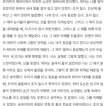
르자마자 뱃바닥에서 마주한 소년의 장례식에 참석했다. 피터는 나를 알아
보았지만 장례식 내내 말을 걸지 않고 앉아 있었다. 조지 밀스. 단상에 올
라간 그 애가 천천히 발음했다. 나의 친구, 나의 용감한 친구, 조지 밀스.
그 애의 눈시울이 붉어지는 것을 잠자코 지켜보았다. 그리고 그 애가 단상
을 내려왔을 때, 다가가서 잠시 머뭇거렸다. 그러나 곧 그 애를 위해 무엇
을 해줄 수 있는지 깨달았다. 나는 그 애의 어깨를 두들겼다. 언젠가 파리
어 대위가 나에게 그랬던 것처럼. 나는 내가 장갑을 끼고 있다고 상상하면
서 피터의 어깨를 토닥이려 애썼다. 그 애가 얼마나 용감했는지 신이 아실
거야. 네 조지는 분명 행복할 거다. 나는 실제로 그렇게 말했고, 나는 크리
스천이었으며, 신을 믿었다. 피터는 끝까지 울지 않았지만 나는 그 애가 분
명 아무도 없는 곳에서 울었을 것이며, 그렇지 못 했다면 죄책감 때문일 거
라고 생각했다. 우리가 배를 타고 창공을 바라보며 파리어 대위를 응원할
때, 우리의 발밑에서 조지 밀스가 죽어가고 있었다. 피터 도슨은 친구의 임
종이 진행되던 순간 자신이 어쩌면 그와 아무것도 상관없는 상황 속에서
미소를 짓고 있었을 지도 모른다고 생각하는 것 같았다. 나는 그를 이해할
수 있었다. 브라이언의 죽음은 전화 한 통과 전보로 이루어졌으나, 조지 밀