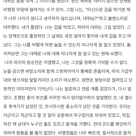
대위도 종종 내게 그 이야기를 했었다. 정신 똑바로 차리지 않으면 산채로
비행정 무덤에 끌려가는 수가 있어. 그럼 나는, “미신으로 겁을 먹기엔 제
가 너무 나이가 많다고 생각하지 않으십니까, 대위님?”하고 볼멘소리로
대꾸했다. 내가 틀렸다. 나는 겁을 먹었고, 파리어 대위는 그걸 알았다. 그
는 덩케르크로 출정하던 그 날에도 콕핏 앞까지 쫓아와 내게 겁을 주고 떠
났다. 그는 나를 어떻게 하면 놀릴 수 있는지 지나치게 잘 알고 있었다. 돌
이켜보면 그는 대체로 나에 대해 지나치게 잘 알고 있는 편에 속했다.
나의 마지막 항공전은 치열했고, 나는 그것을 정확히 기억할 수가 없다.
눈을 감으면 바람소리와 함께 스핏파이어가 통째로 흔들리며, 마치 기갑부
대의 탱크처럼 탈탈거리던 소리가 떠오른다. 장면은 뭉텅이로 잘려있고 단
편적인 이미지만이 기억난다. 나는 발포하고 연료 계를 잠갔다가, 다시 열
었다. 조명탄 총이 부츠를 자꾸만 쳐서 엄지발가락이 얼얼했던 것, 내 옆으
로 폭격기가 날았던 것, 무시무시한 총소리가 났던 것을 기억한다. 우리는
아군이고 적군이고 할 것 없이 공중에서 마구잡이로 뒤섞여 있었고, 뒤집
혀진 채 상대가 누구인 줄도 모르고 총격을 가했다. 전대 코드를 확인하기
위하여 몸통을 볼 틈이 없었다. 비행정들은 너무 빠르게, 필사적으로 움직