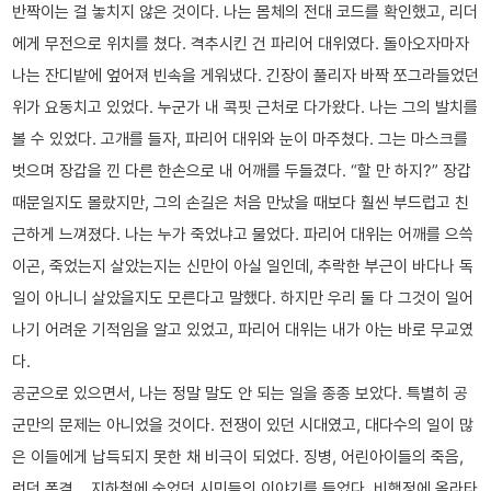
반짝이는 걸 놓치지 않은 것이다. 나는 몸체의 전대 코드를 확인했고, 리더
에게 무전으로 위치를 쳤다. 격추시킨 건 파리어 대위였다. 돌아오자마자
나는 잔디밭에 엎어져 빈속을 게워냈다. 긴장이 풀리자 바짝 쪼그라들었던
위가 요동치고 있었다. 누군가 내 콕핏 근처로 다가왔다. 나는 그의 발치를
볼 수 있었다. 고개를 들자, 파리어 대위와 눈이 마주쳤다. 그는 마스크를
벗으며 장갑을 낀 다른 한손으로 내 어깨를 두들겼다. “할 만 하지?” 장갑
때문일지도 몰랐지만, 그의 손길은 처음 만났을 때보다 훨씬 부드럽고 친
근하게 느껴졌다. 나는 누가 죽었냐고 물었다. 파리어 대위는 어깨를 으쓱
이곤, 죽었는지 살았는지는 신만이 아실 일인데, 추락한 부근이 바다나 독
일이 아니니 살았을지도 모른다고 말했다. 하지만 우리 둘 다 그것이 일어
나기 어려운 기적임을 알고 있었고, 파리어 대위는 내가 아는 바로 무교였
다.
공군으로 있으면서, 나는 정말 말도 안 되는 일을 종종 보았다. 특별히 공
군만의 문제는 아니었을 것이다. 전쟁이 있던 시대였고, 대다수의 일이 많
은 이들에게 납득되지 못한 채 비극이 되었다. 징병, 어린아이들의 죽음,
런던 폭격… 지하철에 숨었던 시민들의 이야기를 들었다. 비행정에 올라타