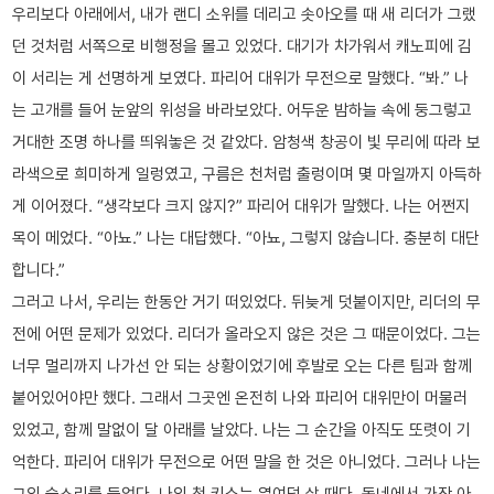
우리보다 아래에서, 내가 랜디 소위를 데리고 솟아오를 때 새 리더가 그랬
던 것처럼 서쪽으로 비행정을 몰고 있었다. 대기가 차가워서 캐노피에 김
이 서리는 게 선명하게 보였다. 파리어 대위가 무전으로 말했다. “봐.” 나
는 고개를 들어 눈앞의 위성을 바라보았다. 어두운 밤하늘 속에 둥그렇고
거대한 조명 하나를 띄워놓은 것 같았다. 암청색 창공이 빛 무리에 따라 보
라색으로 희미하게 일렁였고, 구름은 천처럼 출렁이며 몇 마일까지 아득하
게 이어졌다. “생각보다 크지 않지?” 파리어 대위가 말했다. 나는 어쩐지
목이 메었다. “아뇨.” 나는 대답했다. “아뇨, 그렇지 않습니다. 충분히 대단
합니다.”
그러고 나서, 우리는 한동안 거기 떠있었다. 뒤늦게 덧붙이지만, 리더의 무
전에 어떤 문제가 있었다. 리더가 올라오지 않은 것은 그 때문이었다. 그는
너무 멀리까지 나가선 안 되는 상황이었기에 후발로 오는 다른 팀과 함께
붙어있어야만 했다. 그래서 그곳엔 온전히 나와 파리어 대위만이 머물러
있었고, 함께 말없이 달 아래를 날았다. 나는 그 순간을 아직도 또렷이 기
억한다. 파리어 대위가 무전으로 어떤 말을 한 것은 아니었다. 그러나 나는
그의 숨소리를 들었다. 나의 첫 키스는 열여덟 살 때다. 동네에서 가장 아