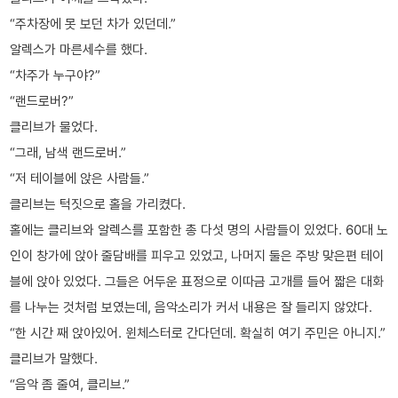
“주차장에 못 보던 차가 있던데.”
알렉스가 마른세수를 했다.
“차주가 누구야?”
“랜드로버?”
클리브가 물었다.
“그래, 남색 랜드로버.”
“저 테이블에 앉은 사람들.”
클리브는 턱짓으로 홀을 가리켰다.
홀에는 클리브와 알렉스를 포함한 총 다섯 명의 사람들이 있었다. 60대 노
인이 창가에 앉아 줄담배를 피우고 있었고, 나머지 둘은 주방 맞은편 테이
블에 앉아 있었다. 그들은 어두운 표정으로 이따금 고개를 들어 짧은 대화
를 나누는 것처럼 보였는데, 음악소리가 커서 내용은 잘 들리지 않았다.
“한 시간 째 앉아있어. 윈체스터로 간다던데. 확실히 여기 주민은 아니지.”
클리브가 말했다.
“음악 좀 줄여, 클리브.”