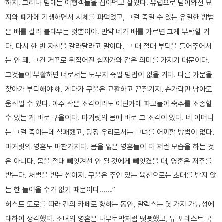
하지. 그러나 밤에는 여행객들을 잡아먹고 살았다. 유럽으로 넘어와선 묘
지와 폐가에 기생하면서 시체를 파먹었고, 그걸 죽일 수 있는 유일한 방법
은 배를 갈라 불태우는 것뿐이야. 만약 네가 배를 가르면 그게 부탁할 거
다. 다시 한 번 자신을 갈라달라고 말이다. 그 때 절대 부탁을 들어주어서
는 안 돼. 그건 거꾸로 뒤집어진 십자가와 같은 의미를 가지기 때문이다.
그것들이 부활하면 너로서는 도무지 죽일 방법이 없을 거다. 다른 가문을
찾아가 부탁해야 해. 게다가 구울은 교활하고 끈질기지. 손가락만 남아도
움직일 수 있다. 아주 작은 조각이라도 어딘가에 파고들어 숙주를 조종할
수 있는 게 바로 구울이다. 마거릿의 몸에 바로 그 조각이 있다. 네 어머니
는 그걸 죽이는데 실패했고, 당장 우리로서는 그녀를 어찌할 방법이 없다.
마거릿의 영혼도 마찬가지다. 몸을 잃은 영혼들이 다 저런 모습을 하는 것
은 아니다. 몸을 절대 빼앗겨선 안 될 것에게 빼앗겼을 때, 영혼은 저주를
받는다. 처벌을 받는 셈이지. 구울은 주인 있는 육신으로는 초대를 받지 않
는 한 들어올 수가 없기 때문이다…….”
허스트 도로를 따라 간의 카페로 향하는 동안, 알렉스는 몇 가지 가능성에
대하여 생각했다. 소녀의 영혼은 나무토막처럼 뻣뻣했고, 뉴 포레스트 국