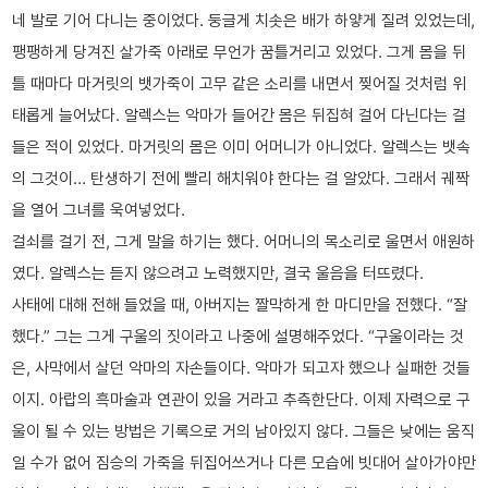
네 발로 기어 다니는 중이었다. 둥글게 치솟은 배가 하얗게 질려 있었는데,
팽팽하게 당겨진 살가죽 아래로 무언가 꿈틀거리고 있었다. 그게 몸을 뒤
틀 때마다 마거릿의 뱃가죽이 고무 같은 소리를 내면서 찢어질 것처럼 위
태롭게 늘어났다. 알렉스는 악마가 들어간 몸은 뒤집혀 걸어 다닌다는 걸
들은 적이 있었다. 마거릿의 몸은 이미 어머니가 아니었다. 알렉스는 뱃속
의 그것이… 탄생하기 전에 빨리 해치워야 한다는 걸 알았다. 그래서 궤짝
을 열어 그녀를 욱여넣었다.
걸쇠를 걸기 전, 그게 말을 하기는 했다. 어머니의 목소리로 울면서 애원하
였다. 알렉스는 듣지 않으려고 노력했지만, 결국 울음을 터뜨렸다.
사태에 대해 전해 들었을 때, 아버지는 짤막하게 한 마디만을 전했다. “잘
했다.” 그는 그게 구울의 짓이라고 나중에 설명해주었다. “구울이라는 것
은, 사막에서 살던 악마의 자손들이다. 악마가 되고자 했으나 실패한 것들
이지. 아랍의 흑마술과 연관이 있을 거라고 추측한단다. 이제 자력으로 구
울이 될 수 있는 방법은 기록으로 거의 남아있지 않다. 그들은 낮에는 움직
일 수가 없어 짐승의 가죽을 뒤집어쓰거나 다른 모습에 빗대어 살아가야만