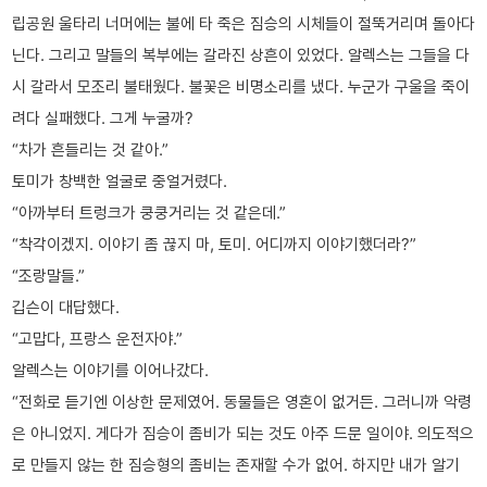
립공원 울타리 너머에는 불에 타 죽은 짐승의 시체들이 절뚝거리며 돌아다
닌다. 그리고 말들의 복부에는 갈라진 상흔이 있었다. 알렉스는 그들을 다
시 갈라서 모조리 불태웠다. 불꽃은 비명소리를 냈다. 누군가 구울을 죽이
려다 실패했다. 그게 누굴까?
“차가 흔들리는 것 같아.”
토미가 창백한 얼굴로 중얼거렸다.
“아까부터 트렁크가 쿵쿵거리는 것 같은데.”
“착각이겠지. 이야기 좀 끊지 마, 토미. 어디까지 이야기했더라?”
“조랑말들.”
깁슨이 대답했다.
“고맙다, 프랑스 운전자야.”
알렉스는 이야기를 이어나갔다.
“전화로 듣기엔 이상한 문제였어. 동물들은 영혼이 없거든. 그러니까 악령
은 아니었지. 게다가 짐승이 좀비가 되는 것도 아주 드문 일이야. 의도적으
로 만들지 않는 한 짐승형의 좀비는 존재할 수가 없어. 하지만 내가 알기