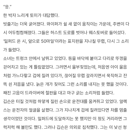
“응.”
한 박자 느리게 토미가 대답했다.
빗줄기는 더욱 굵어졌다. 와이퍼가 쉴 새 없이 움직이는 가운데, 주변이 다
시 어두컴컴해졌다. 그들은 허스트 도로를 벗어나 웨스토버로 들어섰다.
‘밀퍼드 온 시, 앞으로 50마일’이라는 표지판을 지나칠 무렵, 다시 그 소리
가 들렸다.
소녀는 트렁크 안에서 날뛰고 있었다. 등을 바닥에 붙이고 다리로 뚜껑을
걷어차고 있는 게 틀림없었다. 그러면서 울부짖었는데, 처음엔 아이 울음
처럼 가느다랗고 겁에 질려 있다가, 끊어질 무렵 갈라지면서 묵직하고 잔
뜩 쉰 저음을 냈다. 늙은 개가 짖어도 그런 소리를 내지는 못 했을 것이다.
째진 고음이 드라이버에 철판을 대고 마구 긁는 소리처럼 들렸다.
깁슨은 터질 것처럼 하얗게 질린 손으로 운전대를 움켜쥐고 있었다. 알렉
스는 운전자의 얼굴을 살폈다. 그가 지나치게 겁에 질려있다면 차를 멈출
생각이었던 것이다. 밀퍼드에 도달하지는 못 했지만 이 정도 거리라면 그
럭저럭 해 볼만도 했다. 그러나 깁슨은 의외로 침착했다. 그는 이 낯선 청