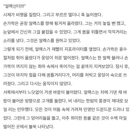
“알렉산더!!!”
시체가 비명을 질렀다. 그리고 부르르 떨더니 축 늘어졌다.
손가락은 곧장 알렉스를 향해 튕겨져 올라왔다. 그는 거의 놓칠 뻔 했고,
눈앞에서 간신히 그걸 붙잡을 수 있었다. 그게 몸을 뒤틀면서 끽끽거리는
소리를 냈다. 그것은 알렉스를 원하고 있었다.
그렇게 되기 전에, 알렉스가 재빨리 지포라이터를 열었다. 손가락은 용수
철처럼 튀어 올랐다가 웅덩이 위로 떨어졌다. 알렉스는 한 발짝 물러나 손
가락이 꺼지지 않는 화마 속에서 죽어가는 걸 끝까지 지켜보았다. 잠시 후,
그것이 마지막 힘을 다해 꿈틀거리다가, 머리를 처박고 웅덩이 속으로 쓰
러졌다. 그리고 다시는 움직이지 않았다.
서쪽에서부터 느닷없이 거센 바람이 불어왔다. 알렉스는 차에 기댄 채 바
람이 불어온 방향으로 고개를 돌렸다. 비 내리는 한밤의 풍경이 제대로 보
일 리는 만무했다. 모든 것이 어둠 속에 가려져 인영만 드문드문 드러나 있
었다. 그런데 그 덩어리들을 뚫고, 아주 희미한 등불 같은 것이 수백 마일
떨어진 곳에서 불쑥 나타났다.