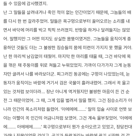
들 수 있음에 감사했겠지.
난 그 말들을 살려내거나 죽인 적이 없는 인간이었기 때문에, 그놈들의 배
를 다시 한 번 갈라주었어. 말들은 목구멍으로부터 끓어오르는 소리를 내
면서 바닥에 머리를 박고 픽픽 쓰러졌지. 반항을 하거나 달려들지는 않았
어. 말했지만 그 어떤 의지도 상실한 몸뚱이였거든. 그놈들을 움직이게 종
용하던 것들도 더는 그 불쌍한 짐승들의 몸에 미련이 가지지 못 했을 거야.
난 한 마리씩 남김없이 태웠어. 마지막 한 마리를 태울 때, 그건 바닥에 목
을 꺾은 채 주둥이를 위로 쳐들고 누워있었지. 가까이 다가가자 그게 눈동
자만 굴려서 나를 바라보더군. 찌그러진 동공에는 구멍이 나있었는데, 눈
동자가 움직이는 바람에 거기서 검은 국물이 흘러내렸어. 그래서 꼭 울고
있는 것처럼 보이더라… 장난 아니게 역겨웠지만 불쌍한 마음이 든 건 순
전 그 때문이었어. 그 때, 그게 입을 벌려서 말을 했지. 그건 짐승소리가 아
니라 인간의 목소리처럼 들렸어. ‘아에에에…….’ 말의 입술 사이로 언뜻 보
이는 이빨이 꼭 인간의 어금니처럼 보였어. 그건 계속 울부짖었어. ‘아에에
에……. 아에에에…….’ 목구멍으로부터 뭔가 솟아오르고 있었고, 장담컨대
가래나 진물이었을 것이고, 공기가 들락거리는 바람에 끓기 시작한 것 같