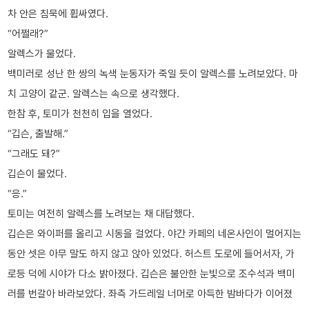
차 안은 침묵에 휩싸였다.
“어쩔래?”
알렉스가 물었다.
백미러로 성난 한 쌍의 녹색 눈동자가 죽일 듯이 알렉스를 노려보았다. 마
치 고양이 같군. 알렉스는 속으로 생각했다.
한참 후, 토미가 천천히 입을 열었다.
“깁슨, 출발해.”
“그래도 돼?”
깁슨이 물었다.
“응.”
토미는 여전히 알렉스를 노려보는 채 대답했다.
깁슨은 와이퍼를 올리고 시동을 걸었다. 야간 카페의 네온사인이 멀어지는
동안 셋은 아무 말도 하지 않고 앉아 있었다. 허스트 도로에 들어서자, 가
로등 덕에 시야가 다소 밝아졌다. 깁슨은 불안한 눈빛으로 조수석과 백미
러를 번갈아 바라보았다. 좌측 가드레일 너머로 아득한 밤바다가 이어졌