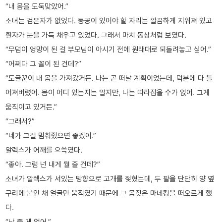
“내 몸을 도둑맞았어.”
소녀는 검은자가 없었다. 동공이 있어야 할 자리는 깔끔하게 지워져 있고
흰자가 눈을 가득 채우고 있었다. 그래서 마치 동상처럼 보였다.
“무덤이 엉망이 된 걸 부모님이 아시기 전에 원래대로 되돌려놓고 싶어.”
“어쩌다 그 꼴이 된 건데?”
“도굴꾼이 내 몸을 가져갔거든. 나는 곧 떠날 계획이었는데, 덕분에 다 틀
어져버렸어. 몸이 어디 있는지는 알지만, 나는 따라잡을 수가 없어. 그게
움직이고 있거든.”
“그래서?”
“네가 그걸 멈춰줬으면 좋겠어.”
알렉스가 어깨를 으쓱였다.
“좋아. 그럼 넌 내게 뭘 줄 건데?”
소녀가 알렉스가 서있는 방향으로 고개를 젖혔는데, 두 팔을 단단히 양 옆
구리에 붙인 채 얼굴만 움직였기 때문에 그 몸짓은 마네킹을 떠오르게 했
다.
“난 줄 게 없어.”