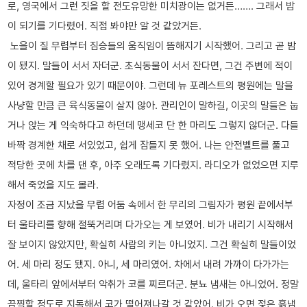
로, 영국에서 그런 짓을 할 전도유망한 미치광이는 없거든……. 그래서 밤
이 되기를 기다렸어. 직접 봐야만 알 것 같았거든.
노을이 질 무렵부터 짐승들의 움직임이 뜸해지기 시작했어. 그리고 곧 밤
이 됐지. 말들이 서서 자더군. 초식동물이 서서 잔다면, 그건 주변에 적이
있어 경계할 필요가 있기 때문이야. 그런데 뉴 포레스트의 평원에는 말을
사냥할 만큼 큰 육식동물이 살지 않아. 관리인이 말하길, 이곳의 말들은 눕
거나 앉는 게 익숙하다고 하던데 맹세코 단 한 마리도 그렇지 않더군. 다들
바짝 경계한 채로 서있었고, 쉽게 잠들지 못 했어. 나는 안전벨트를 풀고
적당한 곳에 차를 댄 후, 아주 오래도록 기다렸지. 라디오가 없었으면 지루
해서 죽었을 지도 몰라.
자정이 조금 지났을 무렵 어둠 속에서 한 무리의 그림자가 평원 끝에서부
터 울타리를 향해 절뚝거리며 다가오는 게 보였어. 비가 내리기 시작해서
잘 보이지 않았지만, 확실히 사람의 키는 아니었지. 그건 확실히 말들이었
어. 세 마리 정도 됐지. 아니, 세 마리였어. 차에서 내려 가까이 다가가는
데, 울타리 앞에서부터 악취가 코를 찌르더군. 분뇨 냄새는 아니었어. 정말
끔찍할 정도로 지독해서 코가 떨어져나갈 것 같았어. 비가 오면 젖은 흙냄