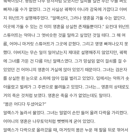
궤짝이었다. 평범한 나무 상자처럼 보였지만 걸쇠를 걸면 무슨 수를 써도
빠져나올 수가 없었다. 그건 사실상 궤짝이 아니라 감옥에 가깝다고 아버
지 위넌트가 설명해주었다. “알렉산더, 그러나 영혼을 가둘 수는 없단다.
이곳에 가둘 수 있는 건 이미 영혼을 상실한 존재들뿐이다.” 요컨대 위넌트
스튜어트는 악마나 그 엇비슷한 것을 말하고 싶었던 것일 테다. 그 해 여
름, 어머니 마거릿 스튜어트가 그곳에 갇혔다. 그리고 영영 빠져나오지 못
했다. 아버지는 무슨 일이 일어났는지 제대로 설명해주지 않았지만, 궤짝
에 그녀를 가둔 건 다름 아닌 알렉스였다. 그가 망설임 없이 걸쇠를 걸 수
있었던 건 어머니의 영혼이 거실에 앉아 있었기 때문이다. 그녀는 검은자
를 상실한 흰 눈으로 소파에 앉아 입을 벌리고 있었다. 입에서는 악취가 솟
아올랐고 벌레가 그 주변으로 몰려들고 있었다. 그녀는… 영혼의 상태로도
거의 죽은 것처럼 보였다. 영혼은 죽을 수가 없었는데도 말이다.
“몸은 어디다 두셨어요?”
알렉스가 놀라서 물었다. 그녀는 말없이 손만 들어 올려 다락을 가리켰다.
어머니의 영혼은 나무토막처럼 뻣뻣하게 굳어 있었다.
알렉스가 다락으로 올라갔을 때, 마거릿의 몸은 누운 채 팔을 뒤로 꺾어서