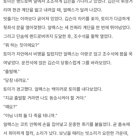
토미는 랜드로버 앞에서 초조하게 깁슨을 기다리고 있었다. 깁슨이 휘청거
리며 현관 계단을 밟고 내려갈 때, 알렉스가 달려 나갔다.
빗줄기는 아까보다 굵어져 있었다. 깁슨이 차키를 꽂자, 토미가 다급하게
뒷좌석 문을 열어젖혔다. 알렉스는 세 칸짜리 계단을 한 번에 뛰어넘었다.
그리고 단숨에 랜드로버까지 도달한 후, 조수석을 활짝 열었다.
“뭐 하는 짓이에요?”
토미가 차안에서 비명을 질렀지만 알렉스는 아랑곳 앉고 조수석에 몸을 욱
여넣었다. 운전석에 앉은 깁슨이 당황스럽게 그를 바라보았다.
“출발해.”
“당장 내려요.”
토미가 경고했다. 알렉스는 백미러로 토미를 내다보았다.
“지금 출발할 거라면 나도 동승시켜야 할 거야.”
“왜요?”
“아님 너희 둘 다 죽을 테니까.”
알렉스는 코트 안쪽에 손을 집어넣고 둔중한 화기를 붙들었다. 곧 품속에
서 희미하게 철컥, 소리가 났다. 보닛을 때리는 빗소리가 요란한 가운데,