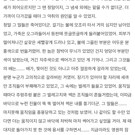
새가 피어오르지만 그 땐 정말이지, 그 냄새 외에는 맡을 수가 없더군. 더
가까이 다가갔을 때야 그 악취의 원인을 알 수 있었지.
정말 그 말들은 죽어있더군. 갈기는 불에 모조리 타서 거의 심지만 남아있
었고, 가죽은 오그라들어서 등판에 쪼글쪼글하게 들러붙어있었어. 피부가
떨어져나간 살갗은 새빨갛게 드러나 있고, 불에 그을린 부분은 어두운 분
홍색으로 번들거렸어. 한 놈은 점박이 무늬가 있었던 건지 엉덩이 부분만
색이 달랐는데, 거긴 자주색으로 썩어가고 있던 게 기억나. 그리고 그것들
의 배는……. 배가, 찢어진 것도 아니고 아주 깔끔하게 갈라져 있었는데,
분명 누군가 고의적으로 갈라버린 거였어. 장기가 있어야 할 자리에 새까
만 조직들이 부패해가고 있었고, 그 속에는 벌레가 들끓고 있었어. 움직일
때마다 주렁주렁 붙은 그 벌레고치와 썩은 조직들이 흔들거렸는데, 이따금
바닥으로 누런 진물이 뚝 뚝 떨어져 썩은 내를 풍기더군. 그 말들은…….
마지못해 움직임을 종용당하고 있는 것처럼 보였어. 나 같아도 할 수만 있
다면 더는 움직이지 않고 바닥에 처박혀 마저 썩어가고 싶었을 거야. 제 때
대지로 돌아가지 못 한 것에 용서를 구하면서……. 지금이라도 영원히 잠