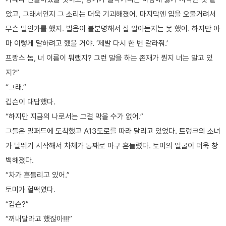
았고, 그래서인지 그 소리는 더욱 기괴해졌어. 마지막엔 입을 오물거려서
무슨 말인가를 했지. 발음이 불분명해서 잘 알아듣지는 못 했어. 하지만 아
마 이렇게 말하려고 했을 거야. ‘제발 다시 한 번 갈라줘.’
프랑스 놈, 너 이름이 뭐랬지? 그런 말을 하는 존재가 뭔지 너는 알고 있
지?”
“그래.”
깁슨이 대답했다.
“하지만 지금의 나로서는 그걸 막을 수가 없어.”
그들은 밀퍼드에 도착했고 A13도로를 따라 달리고 있었다. 트렁크의 소녀
가 날뛰기 시작해서 차체가 통째로 마구 흔들렸다. 토미의 얼굴이 더욱 창
백해졌다.
“차가 흔들리고 있어.”
토미가 헐떡였다.
“깁슨?”
“꺼내달라고 했잖아!!!”