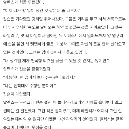
알렉스가 차를 두들겼다.
“이제 네가 할 일이 생긴 것 같은데 좀 나오지.”
깁슨은 기다렸던 것처럼 튀어나왔다. 그들은 거리를 두고 서서 서쪽으로부
터 무시무시한 속도로 날아오는 하얀 불꽃같은 것을 지켜보았다. 그것은
라일리로, 몇 백 마일이나 떨어진 뉴 포레스트에서 밀퍼드까지 양 옆구리
에 손을 붙인 채 뻣뻣하게 굳은 그 상태 그대로 자신의 몸을 향해 날아오고
있는 것이었다. 그녀는 입이 찢어져라 웃고 있었다.
“내 생각엔 쟤가 천국행 티켓을 끊을 수 있을 것 같지는 않지만.”
알렉스가 깁슨을 흘끔거렸다.
“가능하다면 끊어서 보내주는 편이 좋겠지.”
“나는 원칙대로 수행할 뿐이야.”
깁슨이 대답했다.
알렉스는 트렁크에 반쯤 걸친 채 늘어진 라일리의 시체를 훑어보다 말고
원하는 걸 발견했다. 그건 작은 칼이었고, 대체 라일리가 어디서 그런 걸
얻었는지는 알 수 없지만 어쨌든 그건 라일리의 것이었다. 알렉스는 칼을
슬그머니 빼내어 뒷짐을 졌다.