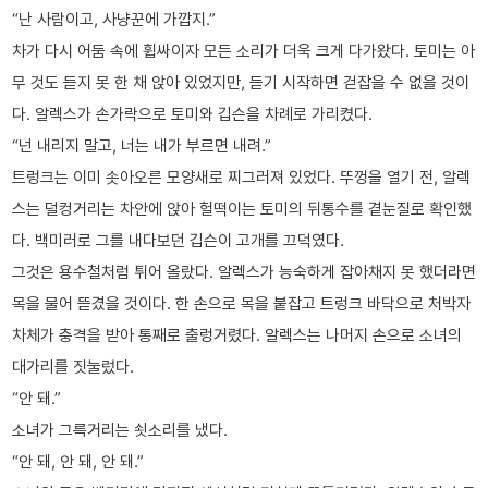
“난 사람이고, 사냥꾼에 가깝지.”
차가 다시 어둠 속에 휩싸이자 모든 소리가 더욱 크게 다가왔다. 토미는 아
무 것도 듣지 못 한 채 앉아 있었지만, 듣기 시작하면 걷잡을 수 없을 것이
다. 알렉스가 손가락으로 토미와 깁슨을 차례로 가리켰다.
“넌 내리지 말고, 너는 내가 부르면 내려.”
트렁크는 이미 솟아오른 모양새로 찌그러져 있었다. 뚜껑을 열기 전, 알렉
스는 덜컹거리는 차안에 앉아 헐떡이는 토미의 뒤통수를 곁눈질로 확인했
다. 백미러로 그를 내다보던 깁슨이 고개를 끄덕였다.
그것은 용수철처럼 튀어 올랐다. 알렉스가 능숙하게 잡아채지 못 했더라면
목을 물어 뜯겼을 것이다. 한 손으로 목을 붙잡고 트렁크 바닥으로 처박자
차체가 충격을 받아 통째로 출렁거렸다. 알렉스는 나머지 손으로 소녀의
대가리를 짓눌렀다.
“안 돼.”
소녀가 그륵거리는 쇳소리를 냈다.
“안 돼, 안 돼, 안 돼.”