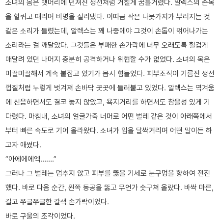
소녀의 몸은 뱃머리에 던져진 생선처럼 거칠게 꿈틀거렸다. 알렉스의 손목
을 할퀴고 때리며 비명을 질러댔다. 이따금 작은 나뭇가지가 부러지는 것
같은 소리가 들렸는데, 알렉스는 꽤 나중에야 그것이 손톱이 꺾어나가는
소리라는 걸 깨달았다. 그것들은 부패한 손가락에 너무 오래도록 헐겁게
매달려 있던 나머지 충분히 공격하거나 위협할 수가 없었다. 소녀의 목은
미끌미끌해서 계속 붙잡고 있기가 몹시 힘들었다. 피부조직이 기름진 생선
껍질처럼 누렇게 벗겨져 손바닥 곳곳에 들러붙고 있었다. 알렉스는 역겨움
에 신음하면서도 결코 놓지 않았고, 욕지거리를 하면서도 참을성 있게 기
다렸다. 마침내, 소녀의 얼굴가죽 너머로 어떤 벌레 같은 것이 아래쪽에서
부터 빠른 속도로 기어 올라왔다. 소녀가 입을 달싹거리며 어떤 말이든 하
고자 애썼다.
“아에에에엑…….”
그러나 그 벌레는 멈추지 않고 피부를 뚫을 기세로 눈구멍을 향하여 전진
했다. 바로 다음 순간, 왼쪽 동공을 뚫고 무언가 솟구쳐 올랐다. 바싹 마른,
길고 쭈글쭈글한 갈색 손가락이었다.
바로 구울의 조각이었다.