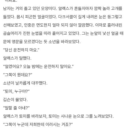
“이봐요.”
남자는 거의 졸고 있던 모양이다. 알렉스가 흔들자마자 깜짝 놀라 고개를
들었다. 몹시 피곤한 얼굴이었다. 다크서클이 길게 내려온 눈은 둥그렇고
선해보였고, 인중은 면도한지 얼마 되지 않아 깔끔했다. 이마로 흘러내린
곱슬머리가 진한 눈썹을 따라 흩어지고 있었다. 그는 눈앞의 낯선 얼굴 때
문에 영문을 모르겠다는 듯 소년을 바라보았다.
“당신 운전하지 마요.”
알렉스가 말했다.
“알겠어요? 오늘 밤에는 운전하지 말아요.”
“그쪽이 뭔데요?”
소년이 날카롭게 대꾸했다.
“토미, 누구야?”
깁슨이 물었다.
“말할 줄 아네?”
알렉스가 토미를 바라보자, 토미는 사나운 눈으로 그를 노려보았다.
“그쪽이 누군데 저희한테 이러시는 거죠?”