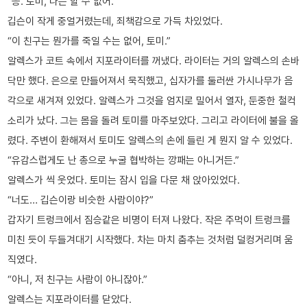
“응. 토미, 나는 할 수 없어.”
깁슨이 작게 중얼거렸는데, 죄책감으로 가득 차있었다.
“이 친구는 뭔가를 죽일 수는 없어, 토미.”
알렉스가 코트 속에서 지포라이터를 꺼냈다. 라이터는 거의 알렉스의 손바
닥만 했다. 은으로 만들어져서 묵직했고, 십자가를 둘러싼 가시나무가 음
각으로 새겨져 있었다. 알렉스가 그것을 엄지로 밀어서 열자, 둔중한 철컥
소리가 났다. 그는 몸을 돌려 토미를 마주보았다. 그리고 라이터에 불을 올
렸다. 주변이 환해져서 토미도 알렉스의 손에 들린 게 뭔지 알 수 있었다.
“유감스럽게도 난 총으로 누굴 협박하는 깡패는 아니거든.”
알렉스가 씩 웃었다. 토미는 잠시 입을 다문 채 앉아있었다.
“너도… 깁슨이랑 비슷한 사람이야?”
갑자기 트렁크에서 짐승같은 비명이 터져 나왔다. 작은 주먹이 트렁크를
미친 듯이 두들겨대기 시작했다. 차는 마치 춤추는 것처럼 덜컹거리며 움
직였다.
“아니, 저 친구는 사람이 아니잖아.”
알렉스는 지포라이터를 닫았다.