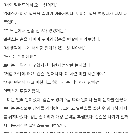
“너희 밀퍼드에서 오는 길이지.”
알렉스가 혀로 입술을 축이며 이죽거렸다. 토미는 입을 벌렸다가 다시 다
물었다.
“그 부근에서 실종 신고가 있었거든.”
알렉스는 손을 비비며 토미와 깁슨을 번갈아 바라보았다.
“내 생각에 그게 너희랑 관계가 있는 것 같아서.”
“모르는 일이에요.”
토미는 그렇게 대꾸했지만 어쩐지 불안한 눈치였다.
“저흰 가봐야 해요. 깁슨, 일어나자. 이 사람 미친 사람이야.”
“사람 면전에 대고 미쳤다고 하는 건 좀 너무하지 않아?”
알렉스가 투덜거렸다.
토미는 벌떡 일어섰다. 깁슨도 엉거주춤 따라 일어나 둘의 눈치를 살폈다.
토미는 눈짓으로 창가를 가리켰다. 그리고 알렉스를 밀친 후 황급히 카페
를 뛰쳐나갔다. 성난 종소리가 매장 음악을 추월했다. 깁슨은 나가기 전까
지 머뭇거리며 알렉스를 돌아보았다.