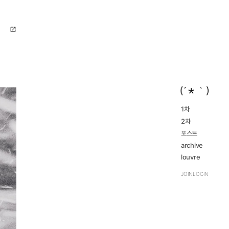
open_in_new
1차
2016...
2차
navigate_next
2023...
navigate_next
2016...
포스트
navigate_next
2023...
navigate_next
archive
review
louvre
navigate_next
TRPG
navigate_next
JOIN
LOGIN