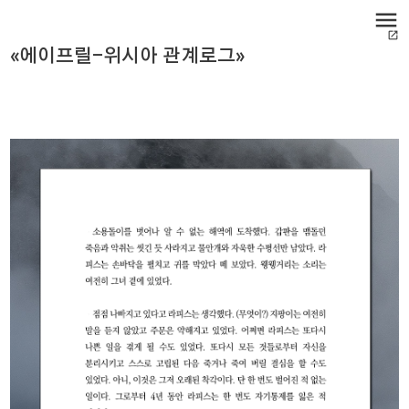
menu
open_in_new
«에이프릴-위시아 관계로그»