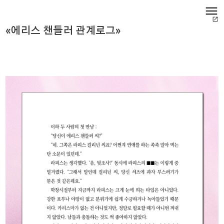
menu
open_in_new
«에리스 챈들러 관계로그»