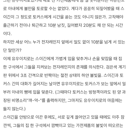
그런 유우이치로였기에 새로 산 가전제품에게 좀 잘 웃어준다는 이유만으
로 아내에게 불만을 토로할 수는 없었다. 게다가 꼼꼼히 되짚어봤을 때 스
이긴이 그 정도로 토커스에게 시간을 쏟는 것도 아니지 않은가. 고작해야
출근하기 전이나 퇴근하고 10분 남짓, 길어봤자 20분도 채 안 되는 시간
이다.
하지만 세상 어느 누가 전자레인지 앞에서 일도 없이 10분을 넘게 서 있는
단 말인가?
이제 유우이치로는 스이긴에게 가볍게 입을 맞추거나 손을 맞잡을 때 집
한 구석에서 그들을 지켜보는 전자레인지의 존재를 의식한다. 검은색 계기
판 위에서 3초 간격으로 반짝이는 절전 상태의 하얀 불빛을. 스이긴과 토
커스 간의 대화가 길어지는 날이면 유우이치로는 토커스가 보는 앞에서 일
부러 아내의 뺨에 입을 맞춘다. (그때마다 토커스는 방청객이라도 된 양 과
장된 비명소리“꺄-악-”를 출력하지만, 그마저도 유우이치로의 마음에는
들지 않는다.)
스이긴을 안방으로 이끈 후에도, 서로 깊게 끌어안고 있을 때에도 아주 잠
깐씩, 그들의 집 한 구석에서 깜빡이고 있는 가전제품의 불빛이 떠오르는