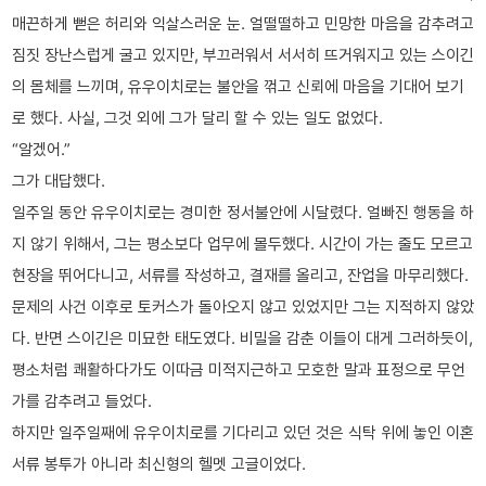
매끈하게 뻗은 허리와 익살스러운 눈. 얼떨떨하고 민망한 마음을 감추려고
짐짓 장난스럽게 굴고 있지만, 부끄러워서 서서히 뜨거워지고 있는 스이긴
의 몸체를 느끼며, 유우이치로는 불안을 꺾고 신뢰에 마음을 기대어 보기
로 했다. 사실, 그것 외에 그가 달리 할 수 있는 일도 없었다.
“알겠어.”
그가 대답했다.
일주일 동안 유우이치로는 경미한 정서불안에 시달렸다. 얼빠진 행동을 하
지 않기 위해서, 그는 평소보다 업무에 몰두했다. 시간이 가는 줄도 모르고
현장을 뛰어다니고, 서류를 작성하고, 결재를 올리고, 잔업을 마무리했다.
문제의 사건 이후로 토커스가 돌아오지 않고 있었지만 그는 지적하지 않았
다. 반면 스이긴은 미묘한 태도였다. 비밀을 감춘 이들이 대게 그러하듯이,
평소처럼 쾌활하다가도 이따금 미적지근하고 모호한 말과 표정으로 무언
가를 감추려고 들었다.
하지만 일주일째에 유우이치로를 기다리고 있던 것은 식탁 위에 놓인 이혼
서류 봉투가 아니라 최신형의 헬멧 고글이었다.