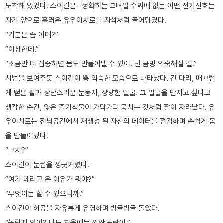
도착해 있었다. 스이긴은─정확히는 그녀일 수밖에 없는 어떤 전기신호는
자기 앞으로 흘러온 유우이치로를 자석처럼 끌어당겼다.
“기분은 좀 어때?”
“이상한데.”
“조금만 더 집중하면 몸도 만들어낼 수 있어. 넌 금방 익숙해질 걸.”
시범을 보여주듯 스이긴이 뿅 익숙한 모습으로 나타났다. 긴 다리, 매끄럽
게 뻗은 팔과 장난스러운 눈동자, 상냥한 얼굴. 그 얼굴을 만지고 싶다고
생각한 순간, 얇은 줄기식물이 가닥가닥 뭉치는 것처럼 팔이 자라났다. 유
우이치로는 전뇌공간에서 재생성 된 자신의 데이터를 점검하며 손쉽게 몸
을 만들어냈다.
“그치?”
스이긴이 눈썹을 찡긋거렸다.
“여기 데리고 온 이유가 뭐야?”
“무엇이든 할 수 있으니까.”
스이긴이 허공을 자유롭게 유영하며 빙글빙글 돌았다.
“놀랍지 않아? 나도 처음에는 깜짝 놀랐어.”