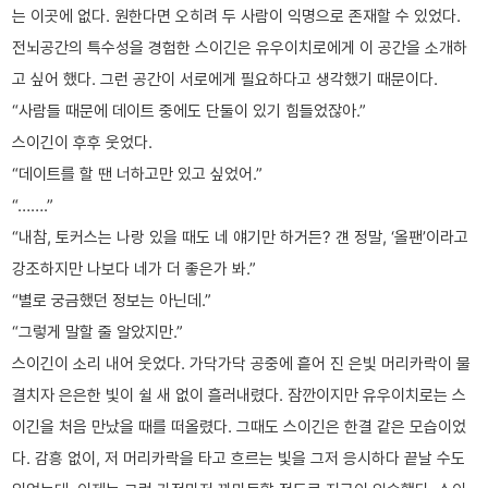
는 이곳에 없다. 원한다면 오히려 두 사람이 익명으로 존재할 수 있었다.
전뇌공간의 특수성을 경험한 스이긴은 유우이치로에게 이 공간을 소개하
고 싶어 했다. 그런 공간이 서로에게 필요하다고 생각했기 때문이다.
“사람들 때문에 데이트 중에도 단둘이 있기 힘들었잖아.”
스이긴이 후후 웃었다.
“데이트를 할 땐 너하고만 있고 싶었어.”
“…….”
“내참, 토커스는 나랑 있을 때도 네 얘기만 하거든? 걘 정말, ‘올팬’이라고
강조하지만 나보다 네가 더 좋은가 봐.”
“별로 궁금했던 정보는 아닌데.”
“그렇게 말할 줄 알았지만.”
스이긴이 소리 내어 웃었다. 가닥가닥 공중에 흩어 진 은빛 머리카락이 물
결치자 은은한 빛이 쉴 새 없이 흘러내렸다. 잠깐이지만 유우이치로는 스
이긴을 처음 만났을 때를 떠올렸다. 그때도 스이긴은 한결 같은 모습이었
다. 감흥 없이, 저 머리카락을 타고 흐르는 빛을 그저 응시하다 끝날 수도