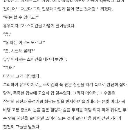
있었는데. 이제는 그런 가정마저 까마득할 정도로 지금이 익숙했다. 스이
긴이 어느 때보다 그의 인생과 가깝게 붙어 있는 것처럼 느껴졌다.
“뭐든 할 수 있다고?”
유우이치로가 스이긴을 가볍게 끌어당겼다.
“응.”
“뭘 하든 아무도 모르고.”
“응. 시험해 볼래?”
유우이치로는 스이긴을 내려다보았다.
“그래.”
마침내 그가 대답했다.
그리하여 유우이치로는 스이긴의 쭉 뻗은 장신을 자기 쪽으로 완전히 잡아
당겨, 축축한 입술에 고요히 입 맞추었다. 그러자 데이터, 그 수많은
잠깐의 정전과 웅성거림 형광등 빛을 반사하며 흘러내리는 은빛 머리카락
비명 고통 총소리 눈물 깊은 절망과 슬픔 두려움 희망 의지 피와 뒤섞인 푸
른 연료 자신을 끌어안던 스이긴 모든 것이 끝난 다음 함께 걷던 거리가
천천히 그들을 덮쳤다.