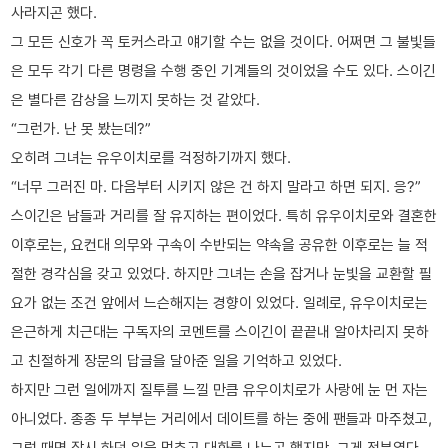
사라지곤 했다.
그 모든 신호가 꼭 토커스라고 얘기할 수는 없을 것이다. 어쩌면 그 불빛들
은 모두 각기 다른 명령을 수행 중인 기계들의 것이었을 수도 있다. 스이긴
은 별다른 감상을 느끼지 못하는 것 같았다.
“그런가. 난 못 봤는데?”
오히려 그녀는 유우이치로를 걱정하기까지 했다.
“너무 그러진 마. 다음부터 시키지 않은 건 하지 말라고 하면 되지. 응?”
스이긴은 남들과 거리를 잘 유지하는 편이었다. 특히 유우이치로와 결혼한
이후로는, 요컨대 의무와 구속이 수반되는 약속을 공유한 이후로는 늘 적
절한 경각심을 갖고 있었다. 하지만 그녀는 손을 잡거나 눈빛을 교환할 필
요가 없는 조건 앞에서 느슨해지는 경향이 있었다. 일례로, 유우이치로는
은근하게 치근대는 구독자의 코멘트를 스이긴이 끝끝내 알아차리지 못하
고 친절하게 장문의 답글을 달아준 일을 기억하고 있었다.
하지만 그런 일에까지 질투를 느낄 만큼 유우이치로가 사랑에 눈 먼 자는
아니었다. 종종 두 부부는 거리에서 데이트를 하는 중에 팬들과 마주쳤고,
그럴 때면 잠시 하던 일을 멈추고 대화를 나누곤 했지만, 그게 전부였다.