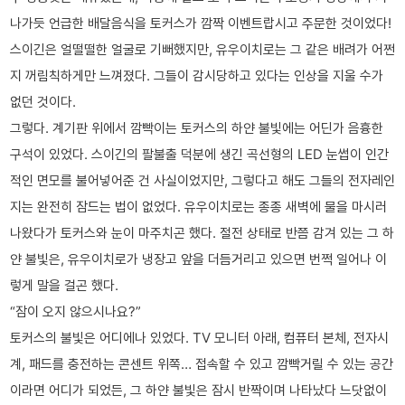
나가듯 언급한 배달음식을 토커스가 깜짝 이벤트랍시고 주문한 것이었다!
스이긴은 얼떨떨한 얼굴로 기뻐했지만, 유우이치로는 그 같은 배려가 어쩐
지 꺼림칙하게만 느껴졌다. 그들이 감시당하고 있다는 인상을 지울 수가
없던 것이다.
그렇다. 계기판 위에서 깜빡이는 토커스의 하얀 불빛에는 어딘가 음흉한
구석이 있었다. 스이긴의 팔불출 덕분에 생긴 곡선형의 LED 눈썹이 인간
적인 면모를 불어넣어준 건 사실이었지만, 그렇다고 해도 그들의 전자레인
지는 완전히 잠드는 법이 없었다. 유우이치로는 종종 새벽에 물을 마시러
나왔다가 토커스와 눈이 마주치곤 했다. 절전 상태로 반쯤 감겨 있는 그 하
얀 불빛은, 유우이치로가 냉장고 앞을 더듬거리고 있으면 번쩍 일어나 이
렇게 말을 걸곤 했다.
“잠이 오지 않으시나요?”
토커스의 불빛은 어디에나 있었다. TV 모니터 아래, 컴퓨터 본체, 전자시
계, 패드를 충전하는 콘센트 위쪽… 접속할 수 있고 깜빡거릴 수 있는 공간
이라면 어디가 되었든, 그 하얀 불빛은 잠시 반짝이며 나타났다 느닷없이