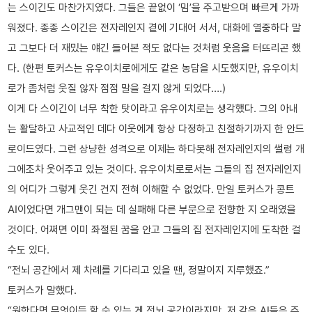
는 스이긴도 마찬가지였다. 그들은 끝없이 ‘밈’을 주고받으며 빠르게 가까
워졌다. 종종 스이긴은 전자레인지 곁에 기대어 서서, 대화에 열중하다 말
고 그보다 더 재밌는 얘긴 들어본 적도 없다는 것처럼 웃음을 터뜨리곤 했
다. (한편 토커스는 유우이치로에게도 같은 농담을 시도했지만, 유우이치
로가 좀처럼 웃질 않자 점점 말을 걸지 않게 되었다….)
이게 다 스이긴이 너무 착한 탓이라고 유우이치로는 생각했다. 그의 아내
는 활달하고 사교적인 데다 이웃에게 항상 다정하고 친절하기까지 한 안드
로이드였다. 그런 상냥한 성격으로 이제는 하다못해 전자레인지의 썰렁 개
그에조차 웃어주고 있는 것이다. 유우이치로로서는 그들의 집 전자레인지
의 어디가 그렇게 웃긴 건지 전혀 이해할 수 없었다. 만일 토커스가 콩트
AI이었다면 개그맨이 되는 데 실패해 다른 부문으로 전향한 지 오래였을
것이다. 어쩌면 이미 좌절된 꿈을 안고 그들의 집 전자레인지에 도착한 걸
수도 있다.
“전뇌 공간에서 제 차례를 기다리고 있을 땐, 정말이지 지루했죠.”
토커스가 말했다.
“원한다면 무엇이든 할 수 있는 게 전뇌 공간이라지만, 저 같은 AI들은 주