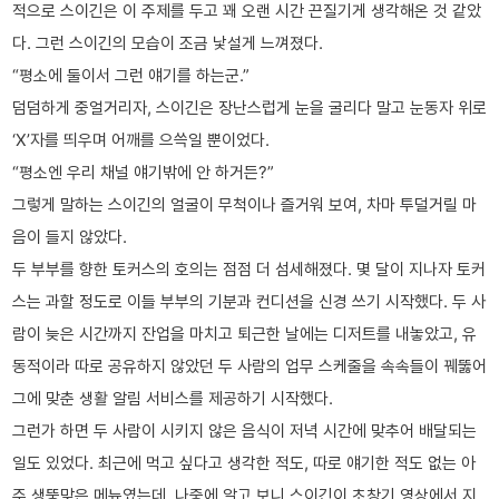
적으로 스이긴은 이 주제를 두고 꽤 오랜 시간 끈질기게 생각해온 것 같았
다. 그런 스이긴의 모습이 조금 낯설게 느껴졌다.
“평소에 둘이서 그런 얘기를 하는군.”
덤덤하게 중얼거리자, 스이긴은 장난스럽게 눈을 굴리다 말고 눈동자 위로
‘X’자를 띄우며 어깨를 으쓱일 뿐이었다.
“평소엔 우리 채널 얘기밖에 안 하거든?”
그렇게 말하는 스이긴의 얼굴이 무척이나 즐거워 보여, 차마 투덜거릴 마
음이 들지 않았다.
두 부부를 향한 토커스의 호의는 점점 더 섬세해졌다. 몇 달이 지나자 토커
스는 과할 정도로 이들 부부의 기분과 컨디션을 신경 쓰기 시작했다. 두 사
람이 늦은 시간까지 잔업을 마치고 퇴근한 날에는 디저트를 내놓았고, 유
동적이라 따로 공유하지 않았던 두 사람의 업무 스케줄을 속속들이 꿰뚫어
그에 맞춘 생활 알림 서비스를 제공하기 시작했다.
그런가 하면 두 사람이 시키지 않은 음식이 저녁 시간에 맞추어 배달되는
일도 있었다. 최근에 먹고 싶다고 생각한 적도, 따로 얘기한 적도 없는 아
주 생뚱맞은 메뉴였는데, 나중에 알고 보니 스이긴이 초창기 영상에서 지