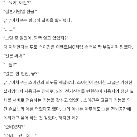
“…뭐야, 이건?”
“결혼기념일 선물.”
유우이치로는 황급히 달력을 확인했다.
“…….”
“그럴 줄 알았어, 깜빡 잊고 있었지?”
다 이해한다는 투로 스이긴은 이벤트MC처럼 손뼉을 짝 부딪치며 말했다.
“얼른 써봐.”
“…뭘?”
“얼른. 한 번만, 응?”
유우이치로는 스이긴의 의도를 깨달았다. 스이긴이 준비한 고글은 가상현
실게임에서 사용되는 장치로, 뇌의 전기신호를 변환하여 사용자의 정신 일
체를 서버로 전송하는 기능을 갖추고 있었다. 스이긴은 고글의 기능을 약
간 손보느라 애를 먹었다고 했다. 그의 아내는 아무래도 그를 전뇌공간에
데려가고 싶어 하는 것 같았다. 하지만 왜?
“준비됐지?”
“준비는 됐는데….”