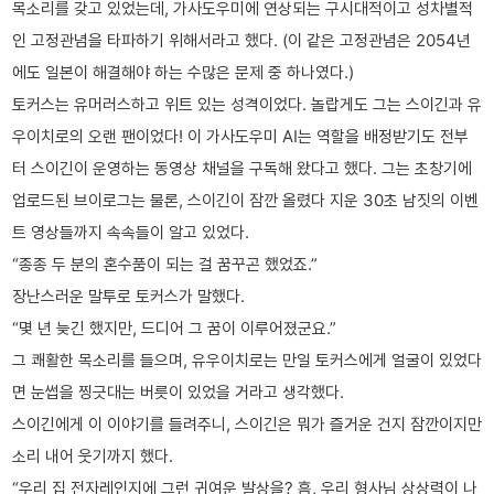
목소리를 갖고 있었는데, 가사도우미에 연상되는 구시대적이고 성차별적
인 고정관념을 타파하기 위해서라고 했다. (이 같은 고정관념은 2054년
에도 일본이 해결해야 하는 수많은 문제 중 하나였다.)
토커스는 유머러스하고 위트 있는 성격이었다. 놀랍게도 그는 스이긴과 유
우이치로의 오랜 팬이었다! 이 가사도우미 AI는 역할을 배정받기도 전부
터 스이긴이 운영하는 동영상 채널을 구독해 왔다고 했다. 그는 초창기에
업로드된 브이로그는 물론, 스이긴이 잠깐 올렸다 지운 30초 남짓의 이벤
트 영상들까지 속속들이 알고 있었다.
“종종 두 분의 혼수품이 되는 걸 꿈꾸곤 했었죠.”
장난스러운 말투로 토커스가 말했다.
“몇 년 늦긴 했지만, 드디어 그 꿈이 이루어졌군요.”
그 쾌활한 목소리를 들으며, 유우이치로는 만일 토커스에게 얼굴이 있었다
면 눈썹을 찡긋대는 버릇이 있었을 거라고 생각했다.
스이긴에게 이 이야기를 들려주니, 스이긴은 뭐가 즐거운 건지 잠깐이지만
소리 내어 웃기까지 했다.
“우리 집 전자레인지에 그런 귀여운 발상을? 흠, 우리 형사님 상상력이 나