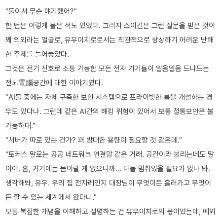
“둘이서 무슨 얘기했어?”
한 번은 이렇게 물은 적도 있었다. 그러자 스이긴은 그런 질문을 받은 것이
꽤 의외라는 얼굴로, 유우이치로로서는 직관적으로 상상하기 어려운 난해
한 주제를 늘어놓았다.
그것은 전기 신호로 소통 가능한 모든 전자 기기들이 알음알음 드나드는
전뇌電腦공간에 대한 이야기였다.
“AI들 중에는 자체 구축한 보안 시스템으로 프라이빗한 룸을 개설하는 경
우도 있다나. 그런데 같은 AI간의 해킹 위험이 있어서 보통 철통보안은 불
가능하대.”
“서버가 따로 있는 건가? 꽤 방대한 용량이 필요할 것 같은데.”
“토커스 말로는 공공 네트워크 연결망 같은 거래. 공간이라 불리는데도 말
이야. 흠, 거기에는 몸이랄 게 없으니까… 다들 멈춰있을 필요가 없나 봐.
생각해봐, 유우. 우리 집 전자레인지 대장님이 무엇이든 흘러가고 무엇이
든 할 수 있는 세계에서 왔다니.”
보통 복잡한 개념을 이해하고 설명하는 건 유우이치로의 몫이었는데, 예외