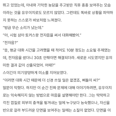
뛰고 있었는데, 아내와 기막힌 농담을 주고받은 직후 종종 보여주는 모습
이라는 것을 유우이치로도 모르지 않았다. 그런데도 똑바로 상황을 파악하
지 못하는 스스로가 바보처럼 느껴졌다.
“방금 무슨 소리가 났는데.”
“아, 시험 삼아 토커스랑 전자음을 써서 대화해봤어.”
“전자음?”
“응, 평균 대화 시간을 고려했을 때 적어도 10분 정도는 소요될 주제였는
데, 전자음을 썼더니 30초 안팎이면 해결되더라. 새로운 시도였지만 유의
미한 결과 값이 산출되었어. 어때?”
스이긴이 의기양양하게 미소를 지어보였다.
“이러면 대화 시간 때문에 더 신경 쓰일 일은 없겠죠, 삐돌이 씨?”
말문이 막혔다. 하지만 이 순간 진짜 문제에 대해 이야기하려면, 유우이치
로는 익숙해지지 않는 방법으로 마음을 설명해야만 한다. 그는 딱딱하고
각진 껍질로 외부의 충격을 튕겨내는 일에 누구보다 능숙했으나, 자신을
반으로 갈라 부드러운 단면을 보여주는 일에는 소질이 없었다. 단면을 이