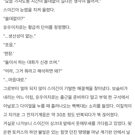
“요즘 가사노동 시간이 쓸데없이 길다는 생각이 들어서.”
스이긴이 눈썹을 치켜 올렸다.
“쓸데없이?”
유우이치로는 황급히 단어를 정정했다.
“…생산성이 없는.”
“흐음.”
‘젠장.’
“둘이서 하는 대화가 신경 쓰여.”
“어라, 그거 뭐라고 해석하면 돼?”
“…마음대로.”
그로부터 얼마 되지 않아 스이긴이 기발한 해결책을 찾아냈다. 보슬비가
내리는 어느 아침, 유우이치로는 출근을 준비하다 말고 부엌 한 구석에서
아날로그 다이얼을 누를 때 흘러나오는 삑삑대는 소리를 들었다. 이질적이
고 차가운 그 전자기계음은 약 30초 정도 반복되다가 뚝 끊어졌다.
거실로 나가보니 스이긴이 싱크대 앞에서 옷매무새를 가다듬고 있었다. 맞
은편 토커스의 하얀 불빛은 있는 힘껏 던진 탱탱볼 마냥 계기판 안에서 날