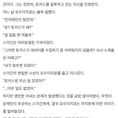
것이다. 그는 천천히, 토커스를 질투하고 있는 자신을 인정한다.
어느 날 유우이치로는 불쑥 말했다.
“전자레인지 말인데.”
“응? 토커스가 왜?”
“일 없을 땐 꺼둘까.”
스이긴은 어리둥절한 기색이었다.
“그러면 토커스가 데이터를 수집하기 좀 어려워지지 않을까? 식사 스케줄
은 어쩌고?”
“내가 맞추면 되잖아.”
스이긴의 면밀한 시선이 유우이치로를 훑고 지나갔다.
“토커스랑 무슨 일 있었어?”
“…아무 일도 없었어.”
하지만 영민한 아내는 문제가 발생했다는 것을 금방 알아차렸다. 무엇이
문제인지 추궁하는 스이긴에게, 결국 유우이치로는 마지못해 이런 이야기
를 털어놓았다.