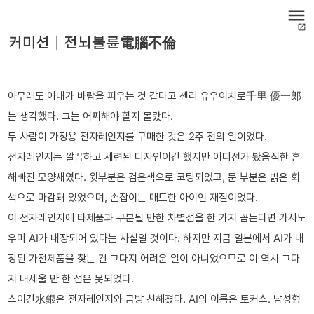
menu
open_in_new
커미션│전뇌불륜電腦不倫
아무래도 아내가 바람을 피우는 것 같다고 센리 유우이치로千里 優一郎
는 생각했다. 그는 어찌해야 할지 몰랐다.
두 사람이 가정용 전자레인지를 구매한 것은 2주 전의 일이었다.
전자레인지는 깔끔하고 세련된 디자인이긴 했지만 어디선가 봤음직한 흔
해빠진 모양새였다. 윗부분은 검은색으로 코팅되었고, 문 부분은 밝은 회
색으로 마감돼 있었으며, 손잡이는 매트한 아이언 재질이었다.
이 전자레인지에 타제품과 구분될 만한 차별점을 한 가지 꼽는다면 가사도
우미 AI가 내장되어 있다는 사실일 것이다. 하지만 지금 일본에서 AI가 내
장된 가전제품을 찾는 건 그다지 어려운 일이 아니었으므로 이 역시 그다
지 내세울 만 한 점은 못되었다.
스이긴水銀은 전자레인지와 금방 친해졌다. AI의 이름은 토커스. 남성형