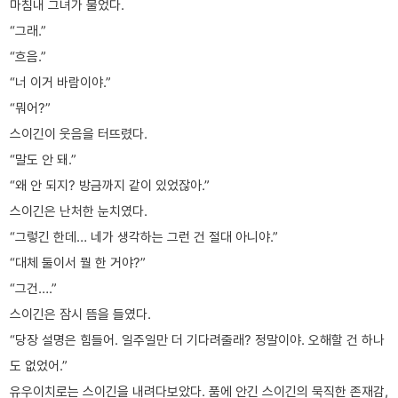
마침내 그녀가 물었다.
“그래.”
“흐음.”
“너 이거 바람이야.”
“뭐어?”
스이긴이 웃음을 터뜨렸다.
“말도 안 돼.”
“왜 안 되지? 방금까지 같이 있었잖아.”
스이긴은 난처한 눈치였다.
“그렇긴 한데… 네가 생각하는 그런 건 절대 아니야.”
“대체 둘이서 뭘 한 거야?”
“그건….”
스이긴은 잠시 뜸을 들였다.
“당장 설명은 힘들어. 일주일만 더 기다려줄래? 정말이야. 오해할 건 하나
도 없었어.”
유우이치로는 스이긴을 내려다보았다. 품에 안긴 스이긴의 묵직한 존재감,