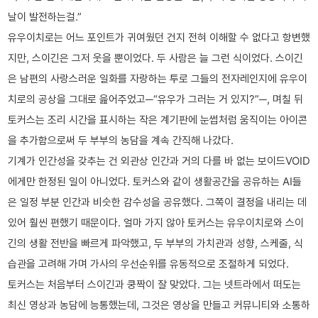
날이 발전하는걸.”
유우이치로는 어느 포인트가 귀여웠던 건지 전혀 이해할 수 없다고 항변했
지만, 스이긴은 그저 웃을 뿐이었다. 두 사람은 늘 그런 식이었다. 스이긴
은 남편의 사랑스러운 일화를 자랑하는 투로 그들의 전자레인지에 유우이
치로의 공상을 그대로 읊어주었고─“유우가 그러는 거 있지?”─, 며칠 뒤
토커스는 조리 시간을 표시하는 작은 계기판에 눈썹처럼 움직이는 아이콘
을 추가함으로써 두 부부의 농담을 계속 간직해 나갔다.
기계가 인간성을 갖추는 건 외관상 인간과 거의 다를 바 없는 보이드VOID
에게만 한정된 일이 아니었다. 토커스와 같이 생활공간을 공유하는 AI들
은 일정 부분 인간과 비슷한 감수성을 공유했다. 그쪽이 결정을 내리는 데
있어 훨씬 편했기 때문이다. 얼마 가지 않아 토커스는 유우이치로와 스이
긴의 생활 전반을 빠르게 파악했고, 두 부부의 가치관과 성향, 스케줄, 식
습관을 고려해 가며 가사의 우선순위를 유동적으로 조절하게 되었다.
토커스는 처음부터 스이긴과 쿵짝이 잘 맞았다. 그는 넷트라에서 떠도는
최신 영상과 농담에 능통했는데, 그것은 영상을 만들고 커뮤니티와 소통하