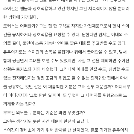
스이긴은 팬들과 상호작용하고 있긴 했지만 그건 지속적이지 않을 뿐더러
한 방향에 가까웠다.
토커스는 어떠한가? 그는 집 한 구석을 차지한 가전제품으로서 항시 스이
긴을 응시하거나 상호작용을 요청할 수 있다. 원한다면 언제든 아내의 주
의를 끌어, 둘만이 소통 가능한 언어로 짧은 대화를 주고받을 수도 있다.
유우이치로는 스이긴의 손목을 붙잡거나 뒤에서 끌어안을 수 있고, 밤새
함께 뒹굴면서 그녀를 보챌 수도 있었지만, 사실 그 점을 제외하면 주어진
상황은 토커스와 거의 비슷했다. 그러니까 아내를 만질 수도, 침범할 수도
없는 전자레인지는 정말 조금의 위협도 될 수 없는 걸까? 한 집에서 아내
를 공유하는 것만 같은 이 께름칙한 기분은 그저 질투 때문일까? 어디서부
터 어디까지가 ‘그럴 만한 일’이며, 또 무엇이 그 나머지를 위험요소로 느
끼게끔 하는 걸까?
부부간 외도를 구분하는 기준은 과연 무엇일까?
고민은 생각지도 못한 사건 때문에 완전히 끝났다.
스이긴이 정비소에 가기 위해 반차를 낸 날이었다. 홀로 귀가한 유우이치