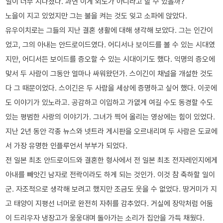
일이 너무 지나쳤다. 과연 이게 외도가 아니라고 할 수 있을까?
노을이 지고 있었지만 그는 불을 켜는 것도 잊고 소파에 앉았다.
유우이치로는 그들의 지난 결혼 생활에 대해 생각해 보았다. 그는 인간이
었고, 그의 아내는 안드로이드였다. 어디서나 보이드를 볼 수 있는 시대였
지만, 어디서든 보이드를 증오할 수 있는 시대이기도 했다. 익명의 증오에
맞서 두 사람이 그동안 얼마나 싸워왔던가. 스이긴이 채널을 개설한 것도
다 그 때문이었다. 스이긴은 두 사람을 세상에 증명하고 싶어 했다. 이곳에
도 이야기가 있노라고. 공감하고 이입하고 가엾게 여길 수도 동경할 수도
있는 평범한 사랑의 이야기가. 그녀가 찍어 올리는 영상에는 힘이 있었다.
지난 2년 동안 각종 뉴스와 넷트라 게시판을 오르내리며 두 사람은 도쿄에
서 가장 유명한 인플루언서 부부가 되었다.
전 일본 최초 안드로이드와 결혼한 형사에서 전 일본 최초 전자레인지에게
아내를 빼앗긴 남자로 전락이라도 하게 되는 것인가. 이것 참 축하할 일이
군. 자조적으로 생각해 보려고 했지만 조금도 웃을 수 없었다. 땅거미가 지
고 태양이 지평선 너머로 완전히 자취를 감추었다. 거실에 장막처럼 어둠
이 드리우자 냉장고가 웅웅대며 돌아가는 소리가 집안을 가득 채웠다.