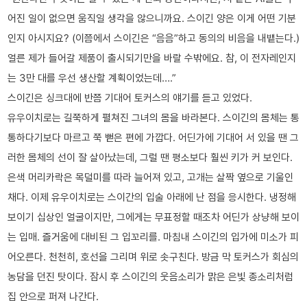
어진 일이 없으면 움직일 생각을 않으니까요. 스이긴 양은 이게 어떤 기분
인지 아시지요? (이쯤에서 스이긴은 “음음”하고 동의의 비음을 내뱉는다.)
얼른 제가 들어갈 제품이 출시되기만을 바랄 수밖에요. 참, 이 전자레인지
는 3만 대를 우선 생산할 계획이었는데….”
스이긴은 싱크대에 반쯤 기대어 토커스의 얘기를 듣고 있었다.
유우이치로는 길쭉하게 펼쳐진 그녀의 몸을 바라본다. 스이긴의 몸체는 통
통하다기보다 마르고 쭉 뻗은 편에 가깝다. 어딘가에 기대어 서 있을 땐 그
러한 몸체의 선이 잘 살아났는데, 그럴 땐 평소보다 훨씬 키가 커 보인다.
은색 머리카락은 목덜미를 따라 늘어져 있고, 고개는 살짝 옆으로 기울인
채다. 이제 유우이치로는 스이간의 입술 아래에 난 점을 응시한다. 냉정해
보이기 십상인 얼굴이지만, 그에게는 무표정할 때조차 어딘가 상냥해 보이
는 입매. 즐거움에 대비된 그 입꼬리를. 마침내 스이긴의 입가에 미소가 피
어오른다. 천천히, 호선을 그리며 위로 솟구친다. 방금 막 토커스가 회심의
농담을 던진 탓이다. 잠시 후 스이긴의 웃음소리가 맑은 은빛 종소리처럼
집 안으로 퍼져 나간다.