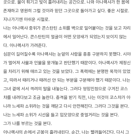
곳으로. 물이 튀기고 빛이 흘러내리는 공간으로. 나와 아나렉샤가 한 몸에
존재하고 영원히 그럴 것이라 믿던 그곳으로 돌아가고 싶다. 좋은 시절로.
지나가기엔 아쉬운 시절로.
나는 아나렉샤 중위가 콘스탄틴 소위를 벽으로 밀어붙이는 것을 보고 자리
에서 일어난다. 콘스탄틴의 얼굴이 어떤 모양새가 되었는지 보이지 않는
다. 아나렉샤가 가려준다.
심문이 길어질수록 아나렉샤는 눈앞의 사람을 종종 구분하지 못했다. 시야
가 멀어져 사물과 인물을 뭉개놓고 판단했기 때문이다. 아나렉샤가 제정신
을 차리기 위해 애쓰고 있는 것을 보았다. 그 폭력에는 분명한 목적이 있었
고, 따라서 때리거나 때려선 안 되는 부분을 구분해야 했기 때문이다. 나는
그녀 곁에 서서 격려의 말을 내놓는다. 그러다 엉망진창으로 구겨진 코스
챠를 내려다보고 조금 놀란다. 충격을 받기 직전, 나는 이것이 코스챠가 아
니라 느세파 소위라는 것을 깨닫고 다시 안전해진다. 그러다 그것을 본다.
나는 느세파 소위가 시선을 들고 입모양으로 중얼거리는 것을 본다.
그가 나를 부르는 것을 본다.
아나렉샤의 손에서 곤봉이 흘러내린다. 순간, 나는 빨려들어간다. 다시 그