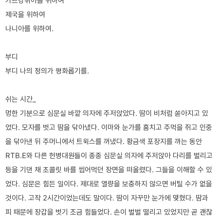
가르강튀아를 위하여
제국을 위하여
나니아를 위하여.
부디
부디 나의 정의가 평화롭기를.
쉬는 시간_
멍한 기분으로 심문실 바깥 의자에 주저앉았다. 땀이 비처럼 쏟아지고 있
었다. 모자를 벗고 땀을 닦아냈다. 이마와 눈가를 훔치고 주먹을 쥐고 인중
을 닦아낸 뒤 주머니에서 트윅스를 꺼냈다. 황금색 포장지를 까는 동안
RTB.E와 다른 헌병대원들이 종종 심문실 의자에 주저앉아 다리를 벌리고
등을 기댄 채 초콜릿 바를 씹어먹던 장면을 떠올렸다. 그들을 이해할 수 있
었다. 심문은 힘든 일이다. 제대로 열량을 보충하지 않으면 버틸 수가 없을
것이다. 고작 2시간이었는데도 말이다. 땀이 자꾸만 눈가에 맺혔다. 땀과
피 때문에 장갑을 벗기 조금 힘들었다. 손이 벌벌 떨리고 있었지만 곧 괜찮