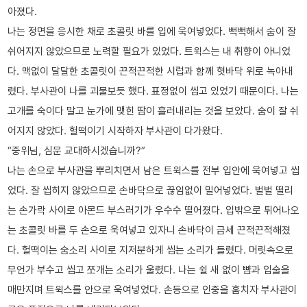
아졌다.
나는 정면을 응시한 채로 초콜릿 바를 입에 욱여넣었다. 뻑뻑해서 숨이 잘
쉬어지지 않았으므로 노력할 필요가 있었다. 트윅스는 내 취향이 아니었
다. 맥없이 달달한 초콜릿이 끈적끈적한 시럽과 함께 혓바닥 위로 녹아내
렸다. 부사관이 나를 괴물보듯 했다. 표정없이 씹고 있었기 때문이다. 나는
고개를 숙이다 말고 눈가에 맺힌 땀이 흘러내리는 것을 보았다. 숨이 잘 쉬
어지지 않았다. 헐떡이기 시작하자 부사관이 다가왔다.
“중위님, 심문 교대하시겠습니까?”
나는 손으로 부사관을 뿌리치면서 남은 트윅스를 전부 입안에 욱여넣고 씹
었다. 잘 씹히지 않았으므로 손바닥으로 끊임없이 밀어넣었다. 벌벌 떨리
는 손가락 사이로 아몬드 부스러기가 우수수 떨어졌다. 입밖으로 튀어나오
는 초콜릿 바를 두 손으로 욱여넣고 있자니 손바닥이 금세 끈적끈적해졌
다. 헐떡이는 숨소리 사이로 지저분하게 씹는 소리가 들렸다. 머릿속으로
무언가 부수고 씹고 쪼개는 소리가 울렸다. 나는 쉴 새 없이 뺨과 입술을
매만지며 트윅스를 안으로 욱여넣었다. 손등으로 인중을 훔치자 부사관이