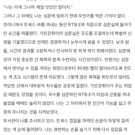
“나는 이게 그나마 제일 맛있단 말이지.”
그러나 그 뒤에도 나는 심문에 임하기 전에 무언가를 먹은 기억이 없다.
주머니에서 트윅스 바를 꺼내는 동안 RTB.E와 처음으로 심문실에 들어가
던 순간을 떠올렸다. 가르강튀아의 심문실은 조도를 조절하는데 특별히 신
경을 기울였으므로 언제든 깜깜하거나 눈부시게 밝을 수 있었다. 낮과 밤
을, 시간의 경과를 구분하거나 인식하지 못 하게 하기 위해서였다. 심문에
있어 가장 중요한 건 폭력과 함께 수반되는 시간성이었다. 언젠가는 심문
에서 벗어날 수 있을 거라는 희망으로부터 최대한 빨리 떨어뜨리도록 만드
는 게 조도 시스템의 존재 이유였다. 그렇게 많은 폭력을 휘두르지 않아도
적당한 선에서 대부분의 죄수들은 공포에 질렸다. 가르강튀아가 주는 위압
감 때문도 있었을 것이다. 죄수를 심문하던 RTB.E가 마침내 곤봉을 꺼내
들었을 때에도 놀라지 않았다. 나는 그 자리에서 한 인간이 기능을 잃고 무
참히 무너지는 것을 지켜보았다.
부사관이 나를 주시하고 있다. 트윅스 껍질을 까려던 손끝이 하얗게 질려
있는 게 눈에 들어왔다. 나는 경련하는 손을 숨기기 위해 다시 장갑을 끼