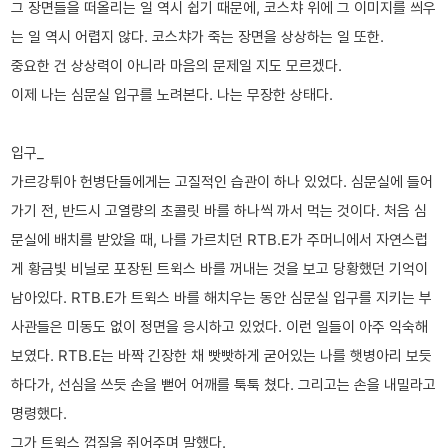
그 장면들을 떠올리는 일 역시 쉽기 때문에, 코스챠 위에 그 이미지를 씌우
는 일 역시 어렵지 않다. 코스챠가 죽는 장면을 상상하는 일 또한.
중요한 건 상상력이 아니라 마음의 문제일 지도 모르겠다.
이제 나는 심문실 입구를 노려본다. 나는 무장한 상태다.
입구_
가르강튀아 헌병단들에게는 고질적인 습관이 하나 있었다. 심문실에 들어
가기 전, 반드시 고열량의 초콜릿 바를 하나씩 까서 먹는 것이다. 처음 심
문실에 배치를 받았을 때, 나를 가르치던 RTB.E가 주머니에서 자연스럽
게 황금빛 비닐로 포장된 트윅스 바를 꺼내는 것을 보고 당황했던 기억이
남아있다. RTB.E가 트윅스 바를 해치우는 동안 심문실 입구를 지키는 부
사관들은 미동도 없이 정면을 응시하고 있었다. 이런 일들이 아주 익숙해
보였다. RTB.E는 바짝 긴장한 채 빳빳하게 굳어있는 나를 햇병아리 보듯
하다가, 선심을 쓰듯 손을 뻗어 어깨를 툭툭 쳤다. 그리고는 손을 내밀라고
명령했다.
그가 트윅스 껍질을 쥐어주며 말했다.