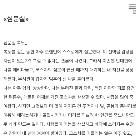
menu
open_in_new
«심문실»
심문실 복도_
복도를 걷는 동안 아주 오랜만에 스스로에게 질문했다. 이 선택을 감당할
자신이 있는가? 그럴 수 없다는 결론이 나왔다. 그래서 이번엔 반대편에
나를 데려다놓고, 코스챠의 심문이 끝날 때까지 대기하는 내 자신을 상상
해본다. 부사관이 갑자기 멈추어 선 나를 돌아본다.
나는 아주 쉽게, 상상한다. 나는 부러진 팔과 다리, 깨진 이마와 피로 흥건
한 뒤통수, 매몰된 어깨를 가진 코스챠를 상상할 수 있다. 사람을 많이 죽
여왔다. 하지만 그것보다 더 많이 저지른 건 주먹이나 발, 곤봉과 총부리를
이용해 때려눕히거나 골절시키거나 머리를 터뜨려 한 인간을 죽느니만도
못 하게 만드는 일이다. 사람들이 기능을 상실하고 바닥에 쓰러지는 수많
은 장면이 내 안에 켜켜이 쌓여있다. 코스챠를 떠올리는 일은 아주 쉽고,