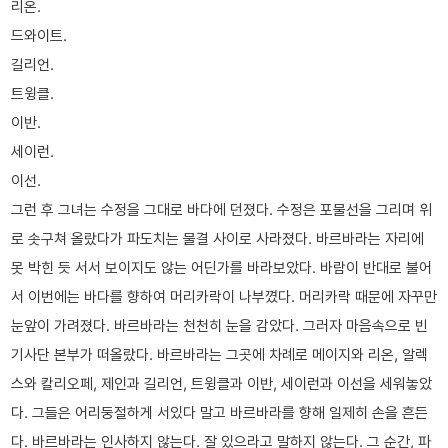
리온.
드와이트.
길리언.
트윙클.
이반.
세이런.
이선.
그런 후 그녀는 수정을 그대로 바다에 던졌다. 수정은 포물선을 그리며 위
로 솟구쳐 올랐다가 파도치는 물결 사이로 사라졌다. 바르바라는 자리에
못 박힌 듯 서서 보이지도 않는 어딘가를 바라보았다. 바람이 반대로 불어
서 이번에는 바다를 향하여 머리카락이 나부꼈다. 머리카락 때문에 자꾸만
눈앞이 가려졌다. 바르바라는 천천히 눈을 감았다. 그러자 마음속으로 빈
기사단 본부가 떠올랐다. 바르바라는 그곳에 차례로 메이지와 리온, 알렉
스와 칼리오페, 제인과 길리언, 트윙클과 이반, 세이런과 이선을 세워놓았
다. 그들은 어리둥절하게 서있다 말고 바르바라를 향해 일제히 손을 흔든
다. 바르바라는 인사하지 않는다. 잘 있으라고 말하지 않는다. 그 순간, 파