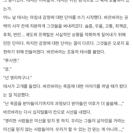
그 증거였다. 테사는 어떠할까. 테사는 어떤 방식으로 그 독에 노출되어 있
는가.
어느 날 테사는 마침내 감정에 대한 단어를 쓰기 시작했다. 바르바라는 공
백의 사각 칸에 차분하게 그것들을 써내려갔다. 슬픔, 우울, 고통, 죄책감,
후회, 번민… 궤도와 프랙탈은 사실적인 상황을 적확하게 짚어내기 위해
만든 단어다. 하지만 감정에 대한 단어는 결이 다르다. 그것들은 오로지 표
현하기 위해 만들어졌다. 바르바라는 조용히 테사를 불렀다.
“루시엔.”
“응.”
“넌 영리하구나.”
테사가 고개를 들었다. 바르바라는 죽음에 대한 이야기를 꺼낼 때가 왔다
는 걸 직감했다.
“난 죽음을 받아들이기까지의 과정보다 받아들인 이후가 더 쓸쓸해…,”
바르바라는 다시 십자말풀이 칸으로 시선을 내렸다.
“영리한 사람들은 미신을 믿지 못 하지. 우리는 그들이 살아있을 거라는
미신을 믿지 않는 사람들이야. 우리가 할 수 있는 건 믿는 게 아니라…,”