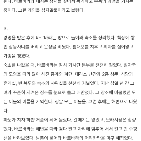
된다. 바르바라와 테사는 상처를 짚어서 복기하고 수복의 과정을 거치는
중이다. 그런 게임을 십자말풀이라고 불렀다.
3.
왕명을 받은 후에 바르바라는 방으로 돌아와 숙소를 정리했다. 책상에 쌓
인 잡동사니를 버리고 옷장을 비웠다. 침대보를 치우고 의자를 집어넣고
가방을 챙겼다.
숙소를 나왔을 때, 바르바라는 잠시 기사단 본부를 천천히 걸었다. 발자국
의 모양을 따라 닳아 헤진 층계와 계단, 테라스 난간과 2층 창문, 식당과
휴게실, 빈 복도와 숙소의 샤워실을 천천히 거닐었다. 지난 십일 년 간 그
녀가 꾸준히 지켜온 장소를 눈으로 쓸고 매만졌다. 그 장소에 머물렀던 모
든 이들의 이름을 기억한다. 정말 모든 이들을. 그런 후에는 해변으로 나왔
다.
파도가 치자 하얀 거품이 튀어 올랐다. 갈매기는 없었고, 모래사장은 황량
했다. 바르바라는 해변을 따라 걷다 말고 자리에 멈추어 서서 길고 긴 수평
선을 바라보았다. 남풍이 불어와 바르바라의 머리카락을 마구 헤집었다.