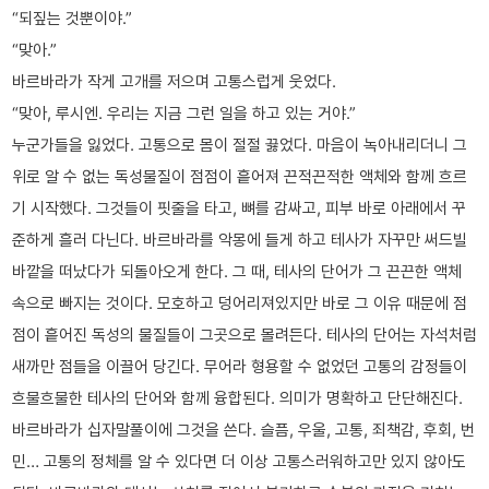
“되짚는 것뿐이야.”
“맞아.”
바르바라가 작게 고개를 저으며 고통스럽게 웃었다.
“맞아, 루시엔. 우리는 지금 그런 일을 하고 있는 거야.”
누군가들을 잃었다. 고통으로 몸이 절절 끓었다. 마음이 녹아내리더니 그
위로 알 수 없는 독성물질이 점점이 흩어져 끈적끈적한 액체와 함께 흐르
기 시작했다. 그것들이 핏줄을 타고, 뼈를 감싸고, 피부 바로 아래에서 꾸
준하게 흘러 다닌다. 바르바라를 악몽에 들게 하고 테사가 자꾸만 써드빌
바깥을 떠났다가 되돌아오게 한다. 그 때, 테사의 단어가 그 끈끈한 액체
속으로 빠지는 것이다. 모호하고 덩어리져있지만 바로 그 이유 때문에 점
점이 흩어진 독성의 물질들이 그곳으로 몰려든다. 테사의 단어는 자석처럼
새까만 점들을 이끌어 당긴다. 무어라 형용할 수 없었던 고통의 감정들이
흐물흐물한 테사의 단어와 함께 융합된다. 의미가 명확하고 단단해진다.
바르바라가 십자말풀이에 그것을 쓴다. 슬픔, 우울, 고통, 죄책감, 후회, 번
민… 고통의 정체를 알 수 있다면 더 이상 고통스러워하고만 있지 않아도