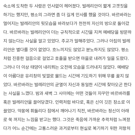
숙소에 도착한 두 사람은 인사없이 헤어졌다. 발레리안이 짧게 고갯짓을
하기는 했지만, 평소의 그라면 좀 더 길게 인사를 했을 것이다. 바르바라는
멀어지는 발레리안의 뒷모습을 바라보다가 천천히 자신의 방으로 돌아갔
다. 바르바라는 발레리안이 더는 규칙적으로 시간을 지켜 예배당을 방문하
지 않는다는 사실을 알고 있었다. 주교가 말해주었다. 그러나 아침의 발레
리안은 별다를 것이 없었다. 흐느끼지도 않았고 분노하지도 않았다. 평소
처럼 진중한 걸음으로 걸었고 호출을 받으면 마을로 내려가 일을 도왔다.
그러나 더 이상 태양이 내리쬐는 오전에 모습을 드러내지 않았다. 예배당
이 아름다운 유리창의 빛깔로 물드는 시간에 기도하기 위해 무릎 꿇지 않
았다. 바르바라는 발레리안의 균열이 자신과 동일한 시간에 찾아오곤 한다
는 사실을 느꼈다. 밤과 새벽 그 사이에는 어떤 것들이 자꾸만 바르바라를
혹은 발레리안을 끌어당겼다. 인력처럼 바다로, 혹은 신이 깃든 장소로 이
끌었다. 악몽에 휘둘리다 잠에서 깨어나기 직전, 바르바라는 정신이 아래
로 쑥 꺼지는 느낌을 받고는 했다. 그것은 죽음에 가까운 추락처럼 느껴졌
다가 어느 순간에는 고통스러운 과거로부터 현실로 복기하기 위한 저항처