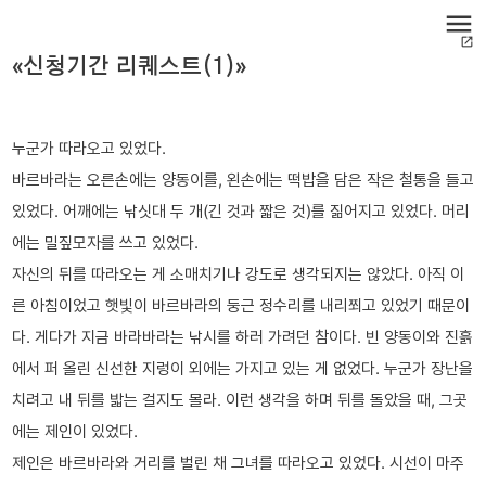
menu
open_in_new
«신청기간 리퀘스트(1)»
누군가 따라오고 있었다.
바르바라는 오른손에는 양동이를, 왼손에는 떡밥을 담은 작은 철통을 들고
있었다. 어깨에는 낚싯대 두 개(긴 것과 짧은 것)를 짊어지고 있었다. 머리
에는 밀짚모자를 쓰고 있었다.
자신의 뒤를 따라오는 게 소매치기나 강도로 생각되지는 않았다. 아직 이
른 아침이었고 햇빛이 바르바라의 둥근 정수리를 내리쬐고 있었기 때문이
다. 게다가 지금 바라바라는 낚시를 하러 가려던 참이다. 빈 양동이와 진흙
에서 퍼 올린 신선한 지렁이 외에는 가지고 있는 게 없었다. 누군가 장난을
치려고 내 뒤를 밟는 걸지도 몰라. 이런 생각을 하며 뒤를 돌았을 때, 그곳
에는 제인이 있었다.
제인은 바르바라와 거리를 벌린 채 그녀를 따라오고 있었다. 시선이 마주