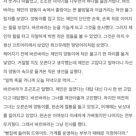
서 웃거나 떠들었고, 소소한 이야기를 나누면서 바다를 흘끔거렸다. 바르
바라는 제인의 양동이 속에서 출렁이는 짠 물방울과 이글거리는 하얀 물그
림자를 보았다. 양동이를 잡고 있는 제인의 단단한 손목, 손목 위로 이어지
는 팔을 보았다. 바르바라는 눈을 가늘게 뜨고 그것을 응시했다. 그러자 제
인의 팔을 타고 자잘하게 박힌 작은 점들을 볼 수 있었다. 그것은 마치 수
평선 끄트머리에서 보았던 희끄무레한 땅덩어리처럼 보였다.
헤어지기 전에 바르바라는 제인의 양동이에 작은 물고기 한 마리를 옮겨
넣었다. 거절할 지도 모른다고 생각했는데 제인은 고맙다고 말하더니 자신
의 양동이 속으로 옮겨온 작은 생선을 살폈다.
“일찍 죽을 거니까 오늘 저녁으로 먹어….”
바르바라가 조곤조곤 말했다. 제인은 알겠다는 대답 대신 다시 한 번 고맙
다고 대답했다. 바르바라는 그녀를 껴안아줄까 고민했다. 하지만 여전히
그녀는 오른손에 양동이를, 왼손에 철통을 들고 있었고, 어깨에는 낚싯대
를 짊어지고 있었다. 왼손은 아까보다 미세하게 가벼웠지만 나머지는 전부
무거웠다. 그래서 바르바라는 그냥 인사를 했다.
“빵집에 들러줘 드와이트. 가게를 운영하는 부부가 때때로 걱정하더라.”