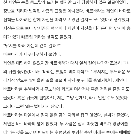
친 제인은 눈을 동그랗게 뜨기는 했지만 크게 당황하지 않은 얼굴이었다.
장난을 치려다 발각된 사람의 표정은 아니었다. 바르바라는 제인이 바다로
산책을 나가려던 참에 자신을 따라오고 있던 걸지도 모르겠다고 생각했다.
자신은 모로 보나 낚시꾼의 행색이니 제인이 자신을 따라온다면 낚시에 흥
미가 있기 때문일 거라는 생각도 들었다.
“낚시를 하러 가는데 같이 갈래?”
바르바라가 나긋나긋하게 물었다.
제인은 대답하지 않았지만 바르바라가 다시 앞서 걸어 나가자 조용히 그녀
의 뒤를 쫓아왔다. 바르바라는 햇빛이 베이지색으로 부서지는 부드러운 모
래사장 옆으로 쌓아올린 길을 걸으며 작게 콧노래를 흥얼거렸다. 제인이
바르바라를 추월하거나 콧노래에 화음을 더하거나 혹은 거리를 줄일 지도
몰랐다. 혹은 뒤늦게 괜찮아요, 저는 그냥 갈게요, 라고 말할 수도 있었다.
그러나 그런 일은 벌어지지 않았다.
바르바라는 마을에서 멀지 않은 곶에 자리를 잡고 앉았다. 날씨가 좋았다.
제인은 바르바라의 옆에 앉았다. 두 사람은 잠시 따뜻한 바위가 엉덩이를
데우는 것을 느끼며 반짝이는 수평선과 투명한 수면 아래로 보이는 에메랄