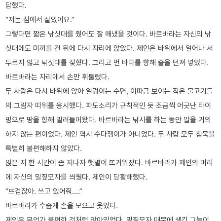
답했다.
“저는 섬에서 살았어요.”
그렇다면 짧은 낚싯대를 줬어도 잘 해냈을 것이다. 바르바라는 자신의 낚
싯대에도 미끼를 건 뒤에 다시 자리에 앉았다. 제인은 바위에서 일어나 서
두르지 않고 낚싯대를 젖혔다. 그리고 먼 바다를 향해 줄을 던져 넣었다.
바르바라는 자리에서 손만 휘둘렀다.
두 사람은 다시 바위에 앉아 일렁이는 수면, 이따금 보이는 작은 물고기들
의 그림자 따위를 응시했다. 파도소리가 규칙적인 듯 조금씩 어긋난 타이
밍으로 땅을 향해 밀려들어왔다. 바르바라는 낚시를 하는 동안 말을 거의
하지 않는 편이었다. 제인 역시 수다쟁이가 아니었다. 두 사람 모두 침묵을
특별히 불편해하지 않았다.
앉은 지 한 시간이 좀 지나자 햇볕이 뜨거워졌다. 바르바라가 제인의 머리
에 자신의 밀짚모자를 씌웠다. 제인이 당황해했다.
“뜨겁잖아. 쓰고 있어줘….”
바르바라가 수줍게 손을 모으고 웃었다.
제인은 무언가 불편한 것처럼 앉아있었다. 밀짚모자 때문에 생긴 그늘이