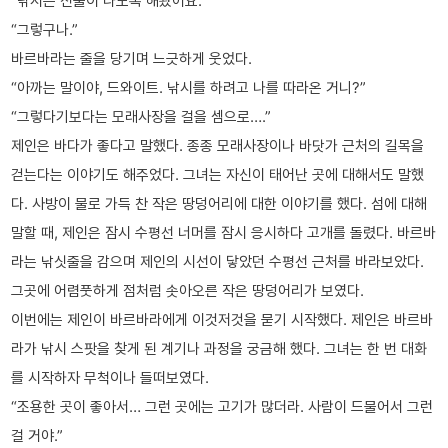
“낚시는 신물이 나도록 해봤어요.”
“그렇구나.”
바르바라는 줄을 당기며 느긋하게 웃었다.
“아까는 말이야, 드와이트. 낚시를 하려고 나를 따라온 거니?”
“그렇다기보다는 모래사장을 걸을 셈으로….”
제인은 바다가 좋다고 말했다. 종종 모래사장이나 바닷가 근처의 길목을
걷는다는 이야기도 해주었다. 그녀는 자신이 태어난 곳에 대해서도 말했
다. 사방이 물로 가득 찬 작은 땅덩어리에 대한 이야기를 했다. 섬에 대해
말할 때, 제인은 잠시 수평선 너머를 잠시 응시하다 고개를 돌렸다. 바르바
라는 낚싯줄을 감으며 제인의 시선이 닿았던 수평선 근처를 바라보았다.
그곳에 어렴풋하게 점처럼 솟아오른 작은 땅덩어리가 보였다.
이번에는 제인이 바르바라에게 이것저것을 묻기 시작했다. 제인은 바르바
라가 낚시 스팟을 찾게 된 계기나 과정을 궁금해 했다. 그녀는 한 번 대화
를 시작하자 무척이나 들떠보였다.
“조용한 곳이 좋아서… 그런 곳에는 고기가 많더라. 사람이 드물어서 그런
걸 거야.”