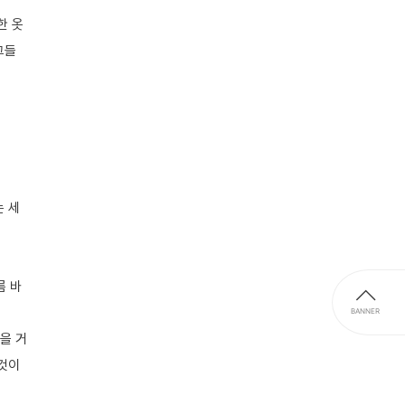
한 옷
그들
는 세
름 바
BANNER
을 거
 것이