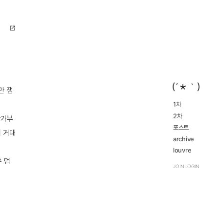
open_in_new
만 잼
1차
2016...
2차
navigate_next
창가부
2023...
navigate_next
2016...
포스트
navigate_next
 거대
2023...
navigate_next
archive
review
louvre
navigate_next
TRPG
 멈
navigate_next
JOIN
LOGIN