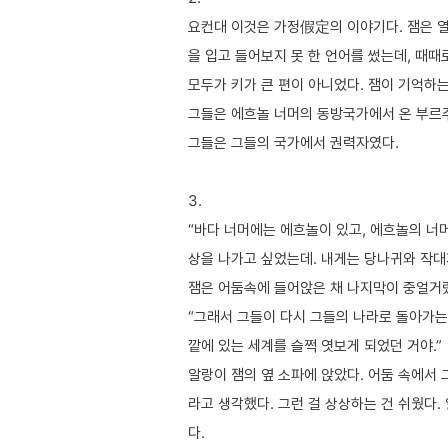
요컨대 이것은 가정假定의 이야기다. 잼은 열
을 입고 들어보지 못 한 언어를 썼는데, 때
모두가 키가 큰 편이 아니었다. 잼이 기억하는
그들은 에흐놀 너머의 동방국가에서 온 부르
그들은 그들의 국가에서 권력자였다.
3.
“바다 너머에는 에흐놀이 있고, 에흐놀의 너머
상을 나가고 싶었는데. 내게는 당나귀와 작대
잼은 어둠속에 들어앉은 채 나지막이 중얼거
“그래서 그들이 다시 그들의 나라로 돌아가는
깥에 있는 세계를 슬쩍 엿보게 되었던 거야.”
알랑이 잼의 옆 소파에 앉았다. 어둠 속에서 
라고 생각했다. 그런 걸 상상하는 건 쉬웠다
다.