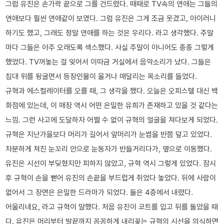
그럼 유진은 손가락 끝으로 그를 건드렸다. 때때로 TV속의 연애는 그들의
연애보다 훨씬 연애같이 보였다. 그럼 유진은 그게 조금 웃겼고, 아이러니
하기도 했고, 그래도 정말 연애를 하는 것은 우리다. 라고 생각했다. 주말
마다 그들은 아주 오래도록 섹스했다. 사실 주말이 아니어도 종종 그렇게
했었다. TV꺼놓는 걸 잊어서 이따금 거실에서 음악소리가 났다. 그들은
침대 위를 뒹굴면서 등장인물이 울거나 매달리는 목소리를 들었다.
규혁과 에스컬레이터를 오를 때, 그 생각을 했다. 오늘은 오피스텔 대신 백
화점에 있는데, 이 매장 역시 어떤 은밀한 유희가 존재하고 있을 것 같다는
느낌. 그런 사고에 도달하자 어쩔 수 없이 규혁의 얼굴을 쳐다보게 되었다.
규혁은 지난가을보다 머리가 길어서 앞머리가 눈썹을 반쯤 덮고 있었다.
차분하게 쳐진 눈꼬리 안으로 눈동자가 반들거리다가, 옆으로 이동했다.
유진은 시선이 부딪혔지만 피하지 않았고, 규혁 역시 그렇게 있었다. 잠시
후 규혁이 손을 뻗어 유진의 손끝을 부드럽게 쥐었다 놓았다. 뒤에 사람이
없어서 그 장면은 은밀한 드라마가 되었다. 둘은 4층에서 내렸다.
어울리네요, 라고 규혁이 말했다. 처음 유진이 코트를 입고 뒤를 돌았을 때
다. 유진은 머리부터 발끝까지 꼼꼼하게 내리꽂는 규혁의 시선을 의식하면