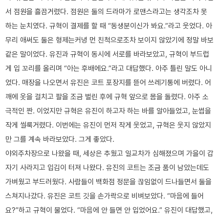
서 점원을 흘끔거렸다. 점원은 둘의 드라마가 로맨스라고는 생각조차 못
하는 눈치였다. 규혁이 결제를 할 때 “동생분이신가 봐요.”라고 웃었다. 아
무리 애써도 둘은 형제는커녕 먼 친척으로조차 보이지 않았기에 정말 바보
같은 말이었다. 유진과 규혁이 동시에 서로를 바라보았고, 규혁이 부드럽
게 입 꼬리를 올리며 “아는 후배에요.”라고 대답했다. 아주 틀린 말도 아니
었다. 매장을 나오면서 유진은 코트 포장지를 뜯어 쓰레기통에 버렸다. 어
깨에 옷을 걸치고 팔을 조금 벌린 후에 규혁 앞으로 몸을 돌렸다. 아주 소
극적인 짠. 이었지만 규혁은 유진이 하고자 하는 바를 알아들었고, 눈썹을
작게 씰룩거렸다. 이번에는 유진이 먼저 작게 웃었고, 규혁은 웃지 않았지
만 그를 계속 바라보았다. 그게 좋았다.
야외주차장으로 나왔을 때, 세상은 추웠고 일교차가 심해졌으며 가을이 갑
자기 사라지고 입김이 터져 나왔다. 유진의 코트는 조금 품이 남았는데도
가벼웠고 부드러웠다. 사람들이 백화점 정문을 끊임없이 드나들면서 둘을
스쳐지나갔다. 유진은 코트 깃을 손가락으로 비벼보았다. “마음에 들어
요?”하고 규혁이 물었다. “마음에 안 들면 안 입었어요.” 유진이 대답했고,