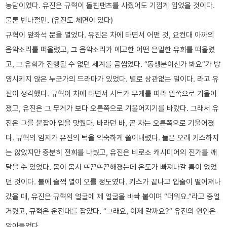
농담이었다. 유진은 규혁이 돌핀팬츠를 사줬어도 기껍게 입었을 것이다.
물론 반나절만. (유진도 체면이 있다)
규혁이 앞좌석 문을 열었다. 유진은 차에 타면서 어떤 것, 요컨대 아까의
음악소리를 떠올렸고, 그 음악소리가 예고한 어떤 은밀한 유희를 떠올렸
고, 그 유희가 진행될 수 없던 세계를 곱씹었다. “동생분이신가 봐요”가 방
영시키지 않은 누군가의 드라마가 있었다. 별로 상관없는 일이다. 라고 유
진이 생각했다. 규혁이 차에 타면서 시트가 무게를 따라 왼쪽으로 기울어
졌고, 유진은 그 무게가 보다 오른쪽으로 기울어지기를 바랐다. 그래서 유
진은 그를 붙잡아 입을 맞췄다. 바라던 바, 곧 차는 오른쪽으로 기울어졌
다. 규혁의 엄지가 유진의 턱을 익숙하게 쓸어내렸다. 둘은 오래 키스하지
는 않았지만 충분히 전희를 나눴고, 유진은 비로소 캐시미어의 진가를 깨
달을 수 있었다. 몸이 몹시 뜨끈뜨끈해졌는데 온도가 빠져나갈 틈이 없었
던 것이다. 볼에 슬쩍 열이 오를 정도였다. 키스가 끝나고 입술이 떨어져나
갔을 때, 유진은 규혁의 얼굴에 제 얼굴을 바싹 붙이며 “더워요.”라고 중얼
거렸고, 규혁은 운전대를 잡았다. “그래요, 이제 갈까요?” 유진의 연인은
알아들었다.