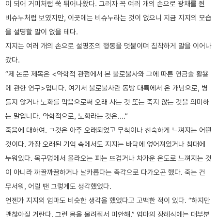
이 되어 거미처럼 쑥 튀어나왔다. 그러자 꼭 여러 개의 손으로 광채를 쥔
비슈누처럼 보였지만, 이곳에는 비슈누라는 것이 없으니 지금 지지의 모습
을 설명할 말이 없을 테다.
지지는 여러 개의 손으로 설명조의 행동을 덧붙이며 침착하게 말을 이어나
갔다.
“제 논문 제목은 <약학적 관점에서 본 불로불사와 그에 따른 연금술 활용
에 관한 연구>입니다. 여기서 불로불사란 동방 대륙에서 온 개념으로, 병
들지 않거나 노화를 막음으로써 오래 사는 것 또는 죽지 않는 것을 의미하
는 말입니다. 약학적으로, 노화라는 것은….”
죽음에 대하여. 그것은 아주 오래되었고 무척이나 친숙하게 느껴지는 어떤
것이다. 가장 오래된 기억 속에서도 지지는 바닥에 엎어져있거나 침대에
누워있다. 목구멍에서 올라오는 피는 뜨겁거나 차가운 온도로 느껴지는 것
이 아니라 까끌까끌하거나 날카롭다는 촉각으로 다가오곤 했다. 죽는 건
무서워, 어릴 땐 그렇게도 생각했었다.
언젠가 지지의 엄마도 비슷한 생각을 했었다고 고백한 적이 있다. “하지만
괜찮아질 거란다. 그런 몸을 물려줘서 미안해.” 엄마의 장례식에는 대부분