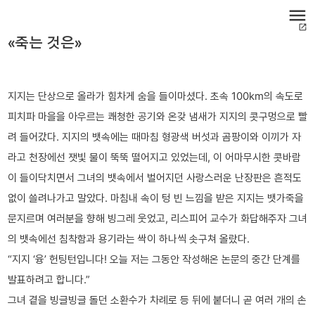
menu
open_in_new
«죽는 것은»
지지는 단상으로 올라가 힘차게 숨을 들이마셨다. 초속 100km의 속도로
피치파 마을을 아우르는 쾌청한 공기와 온갖 냄새가 지지의 콧구멍으로 빨
려 들어갔다. 지지의 뱃속에는 때마침 형광색 버섯과 곰팡이와 이끼가 자
라고 천장에선 잿빛 물이 뚝뚝 떨어지고 있었는데, 이 어마무시한 콧바람
이 들이닥치면서 그녀의 뱃속에서 벌어지던 사랑스러운 난장판은 흔적도
없이 쓸려나가고 말았다. 마침내 속이 텅 빈 느낌을 받은 지지는 뱃가죽을
문지르며 여러분을 향해 빙그레 웃었고, 리스피어 교수가 화답해주자 그녀
의 뱃속에선 침착함과 용기라는 싹이 하나씩 솟구쳐 올랐다.
“지지 ‘융’ 헌팅턴입니다! 오늘 저는 그동안 작성해온 논문의 중간 단계를
발표하려고 합니다.”
그녀 곁을 빙글빙글 돌던 소환수가 차례로 등 뒤에 붙더니 곧 여러 개의 손