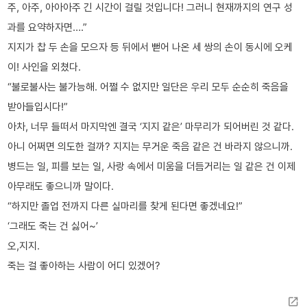
주, 아주, 아아아주 긴 시간이 걸릴 것입니다! 그러니 현재까지의 연구 성
과를 요약하자면….”
지지가 찹 두 손을 모으자 등 뒤에서 뻗어 나온 세 쌍의 손이 동시에 오케
이! 사인을 외쳤다.
“불로불사는 불가능해. 어쩔 수 없지만 일단은 우리 모두 순순히 죽음을
받아들입시다!”
아차, 너무 들떠서 마지막엔 결국 ‘지지 같은’ 마무리가 되어버린 것 같다.
아니 어쩌면 의도한 걸까? 지지는 무거운 죽음 같은 건 바라지 않으니까.
병드는 일, 피를 보는 일, 사랑 속에서 미움을 더듬거리는 일 같은 건 이제
아무래도 좋으니까 말이다.
“하지만 졸업 전까지 다른 실마리를 찾게 된다면 좋겠네요!”
‘그래도 죽는 건 싫어~’
오,지지.
죽는 걸 좋아하는 사람이 어디 있겠어?
open_in_new