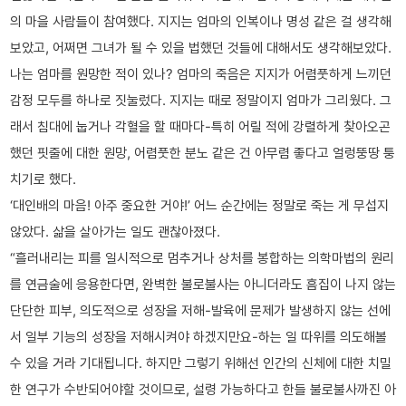
의 마을 사람들이 참여했다. 지지는 엄마의 인복이나 명성 같은 걸 생각해
보았고, 어쩌면 그녀가 될 수 있을 법했던 것들에 대해서도 생각해보았다.
나는 엄마를 원망한 적이 있나? 엄마의 죽음은 지지가 어렴풋하게 느끼던
감정 모두를 하나로 짓눌렀다. 지지는 때로 정말이지 엄마가 그리웠다. 그
래서 침대에 눕거나 각혈을 할 때마다-특히 어릴 적에 강렬하게 찾아오곤
했던 핏줄에 대한 원망, 어렴풋한 분노 같은 건 아무렴 좋다고 얼렁뚱땅 퉁
치기로 했다.
‘대인배의 마음! 아주 중요한 거야!’ 어느 순간에는 정말로 죽는 게 무섭지
않았다. 삶을 살아가는 일도 괜찮아졌다.
“흘러내리는 피를 일시적으로 멈추거나 상처를 봉합하는 의학마법의 원리
를 연금술에 응용한다면, 완벽한 불로불사는 아니더라도 흠집이 나지 않는
단단한 피부, 의도적으로 성장을 저해-발육에 문제가 발생하지 않는 선에
서 일부 기능의 성장을 저해시켜야 하겠지만요-하는 일 따위를 의도해볼
수 있을 거라 기대됩니다. 하지만 그렇기 위해선 인간의 신체에 대한 치밀
한 연구가 수반되어야할 것이므로, 설령 가능하다고 한들 불로불사까진 아