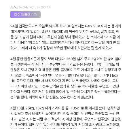
26/04/14(Tue) 00:29
노노
호주 워홀 3주차
24일 입국했으니까 오늘로 딱 3주 차다. 10일까지는 Park Ville 이라는 동네의
에어비엔비에 있었다. 멜번 시티(CBD)의 북쪽에 위치한 곳으로, 살기 좋고, 애
들 많고, 밤에 걸어 다녀도 무섭지 않은 부자 동네였다. 집 보러가서 "너 지금 어
디서 머뭄?" "파크빌." "헐... 호텔이야? 거기서 지낸다고?" 라는 말을 여러 번 들
었다. 그제야 내 숙소가 굉장히 부유한 동네에 위치한다는 걸 알게 되었다.
4일 동안 집을 9군데 정도 보러 다녔다. 250불 넘게 주고 2명이서 한 방에 침대
놓고 생활하는 게 싫어서, 이튿날부터는 교외로 눈을 돌렸다. 그렇다고 해도 꽤
괜찮은 도시 근방 지역 매물은 전멸. 플렛메이트로 메세지를 보내도 답장조차 주
지 않았다. 숙소에서 1시간 반이 넘는 거리를 매일 왔다갔다 했다. 그러다 Box
Hill 쪽으로 갔다. 역에서 내리자마자 기분이 너무 좋았다. 사방이 중국인, 그리
고 아시아인 천지였다. 전부 낯익은 음식들. 낯익은 왁자지껄함. 무엇보다 안전
하다고 느꼈다. 여기저기 상점이 많아서 일 구하러 다니기도 훨씬 수월하겠다는
생각을 했다. 이쪽에 위치한 집들도 모두 컨디션이 괜찮았다.
4월 10일. 26kg, 16kg 짜리 케리어를 끌고 Box Hill로 이사를 했다. 생각하던
방 값보다 조금 비쌌지만 돌아다니며 본 집 중에선 두 번째로 깨끗했고, 독방인
데다, 넓었고, 사는 사람 수도 적당하고, 여성 전용에, 무엇보다 집주인이 깐깐했
기 때문이다. 집에 무슨 일이 생겨도 책임감 있게 처리해 줄 사람으로 느껴졌고,