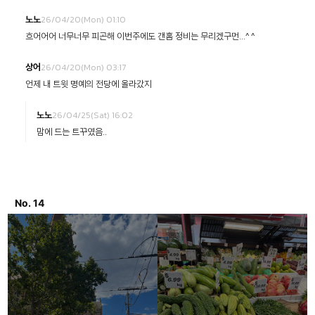
26/04/20(Mon) 01:10
노노
흐어어어 너무너무 피곤해 이번주에도 갠홈 정비는 무리겠구먼...^ ^
26/04/20(Mon) 03:17
상어
언제 내 트윗 명예의 전당에 올라갔지
26/04/25(Sat) 16:02
노노
맘에 드는 트꾸였음..
No. 14