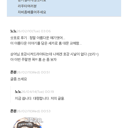
26/02/10(Tue) 03:06
노노
삿포로 후기 : 정말 아름다운 얘기엿어...
이 아름다운 이야기를 담은 세카로 홈 대문 교체함...
상어님 호강시켜드랴야되는데 나에겐 호강 시날이 없다 (쏘리~)
아 이번 주말엔 꼭!!! 홈 손 좀 보자
26/02/11(Wed) 00:51
존분
글좀 쓰세요
26/04/14(Tue) 00:19
노노
지금 씁니다. 대령합니다. 저의 글을.
26/02/11(Wed) 00:53
존분